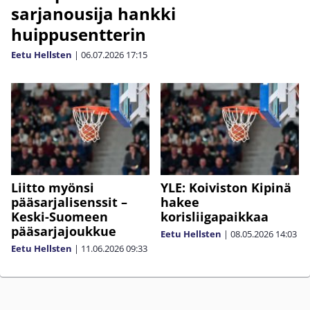
sarjanousija hankki
huippusentterin
Eetu Hellsten
|
06.07.2026
17:15
Liitto myönsi
YLE: Koiviston Kipinä
pääsarjalisenssit –
hakee
Keski-Suomeen
korisliigapaikkaa
pääsarjajoukkue
Eetu Hellsten
|
08.05.2026
14:03
Eetu Hellsten
|
11.06.2026
09:33