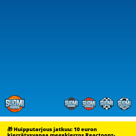
🎁 Huipputarjous jatkuu: 10 euron
kierrätysvapaa megakierros Reactoonz-