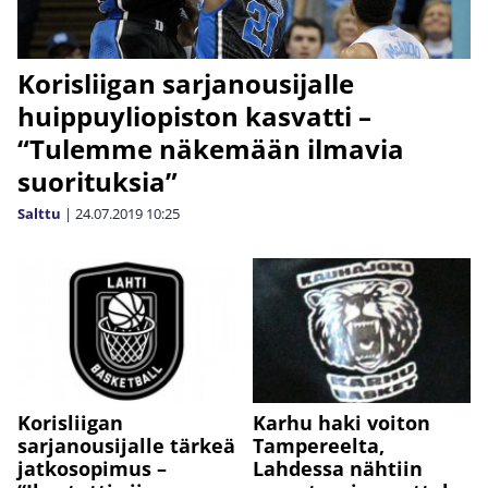
Korisliigan sarjanousijalle
huippuyliopiston kasvatti –
“Tulemme näkemään ilmavia
suorituksia”
Salttu
|
24.07.2019
10:25
Korisliigan
Karhu haki voiton
sarjanousijalle tärkeä
Tampereelta,
jatkosopimus –
Lahdessa nähtiin