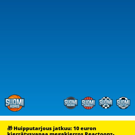
🎁 Huipputarjous jatkuu: 10 euron
kierrätysvapaa megakierros Reactoonz-