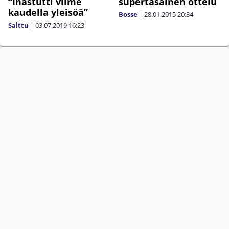
“Ihastutti viime
supertasainen ottelu
kaudella yleisöä”
Bosse
|
28.01.2015
20:34
Salttu
|
03.07.2019
16:23