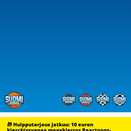
🎁 Huipputarjous jatkuu: 10 euron
kierrätysvapaa megakierros Reactoonz-