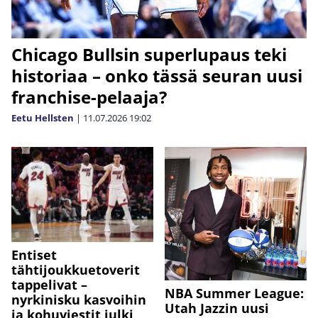
Chicago Bullsin superlupaus teki
historiaa – onko tässä seuran uusi
franchise-pelaaja?
Eetu Hellsten
|
11.07.2026
19:02
Entiset
tähtijoukkuetoverit
tappelivat –
NBA Summer League:
nyrkinisku kasvoihin
Utah Jazzin uusi
ja kohuviestit julki