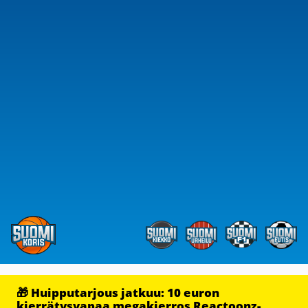
🎁 Huipputarjous jatkuu: 10 euron
kierrätysvapaa megakierros Reactoonz-