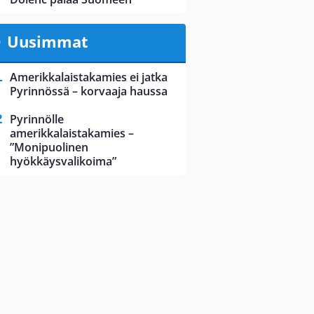
Uusimmat
Amerikkalaistakamies ei jatka
Pyrinnössä – korvaaja haussa
Pyrinnölle
amerikkalaistakamies –
”Monipuolinen
hyökkäysvalikoima”