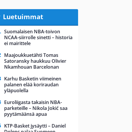
Luetuimmat
Suomalaisen NBA-toivon
NCAA-siirrolle sinetti – historia
ei mairittele
Maajoukkuetähti Tomas
Satoransky haukkuu Olivier
Nkamhouan Barcelonan
Karhu Basketin viimeinen
palanen elää koriraudan
yläpuolella
Euroliigasta takaisin NBA-
parketeille – Nikola Jokić saa
pyytämäänsä apua
KTP-Basket jysäytti – Daniel
Dolenc palaa Suomeen