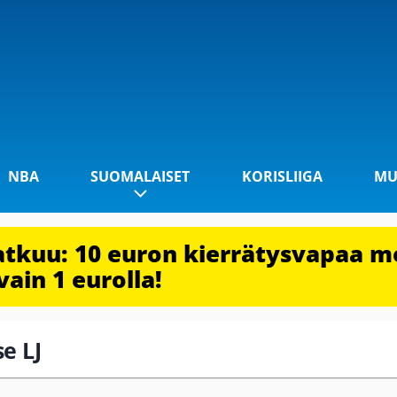
NBA
SUOMALAISET
KORISLIIGA
MU
jatkuu: 10 euron kierrätysvapaa m
vain 1 eurolla!
se LJ