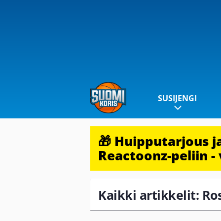
SUSIJENGI
🎁 Huipputarjous 
Reactoonz-peliin - 
Kaikki artikkelit: Ro