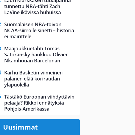
Lauri Markkasen tutkaparina
tunnettu NBA-tähti Zach
LaVine ikävissä huhuissa
Suomalaisen NBA-toivon
NCAA-siirrolle sinetti – historia
ei mairittele
Maajoukkuetähti Tomas
Satoransky haukkuu Olivier
Nkamhouan Barcelonan
Karhu Basketin viimeinen
palanen elää koriraudan
yläpuolella
Tästäkö Euroopan viihdyttävin
pelaaja? Rikkoi ennätyksiä
Pohjois-Amerikassa
Uusimmat