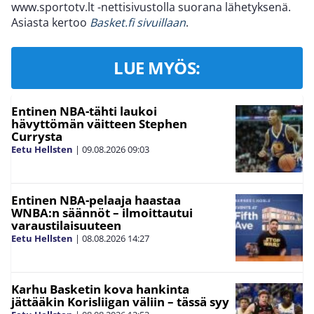
www.sportotv.lt -nettisivustolla suorana lähetyksenä.
Asiasta kertoo
Basket.fi sivuillaan
.
LUE MYÖS:
Entinen NBA-tähti laukoi
hävyttömän väitteen Stephen
Currysta
Eetu Hellsten
|
09.08.2026
09:03
Entinen NBA-pelaaja haastaa
WNBA:n säännöt – ilmoittautui
varaustilaisuuteen
Eetu Hellsten
|
08.08.2026
14:27
Karhu Basketin kova hankinta
jättääkin Korisliigan väliin – tässä syy