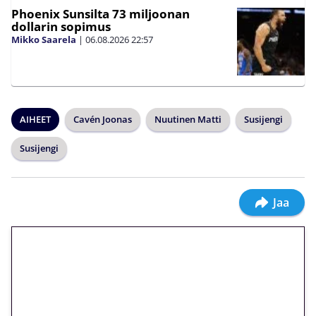
Phoenix Sunsilta 73 miljoonan
dollarin sopimus
Mikko Saarela
|
06.08.2026
22:57
AIHEET
Cavén Joonas
Nuutinen Matti
Susijengi
Susijengi
Jaa
🎁 Huipputarjous jatkuu: 10
euron kierrätysvapaa
megakierros Reactoonz-