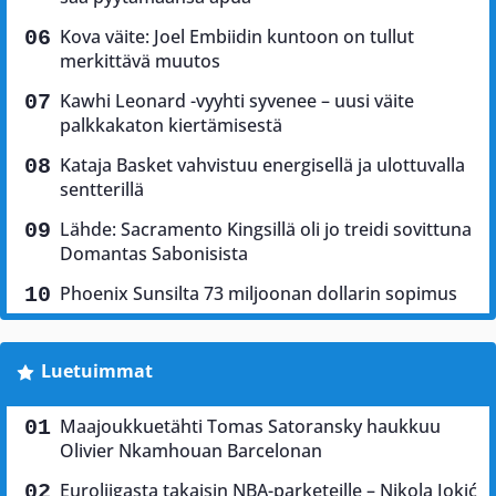
Kova väite: Joel Embiidin kuntoon on tullut
merkittävä muutos
Kawhi Leonard -vyyhti syvenee – uusi väite
palkkakaton kiertämisestä
Kataja Basket vahvistuu energisellä ja ulottuvalla
sentterillä
Lähde: Sacramento Kingsillä oli jo treidi sovittuna
Domantas Sabonisista
Phoenix Sunsilta 73 miljoonan dollarin sopimus
Luetuimmat
Maajoukkuetähti Tomas Satoransky haukkuu
Olivier Nkamhouan Barcelonan
Euroliigasta takaisin NBA-parketeille – Nikola Jokić