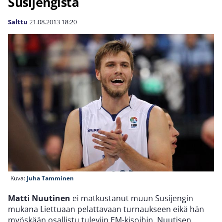
Susijengistä
Salttu
21.08.2013
18:20
Kuva:
Juha Tamminen
Matti Nuutinen
ei matkustanut muun Susijengin
mukana Liettuaan pelattavaan turnaukseen eikä hän
myöskään osallistu tuleviin EM-kisoihin. Nuutisen