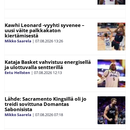
Kawhi Leonard -vyyhti syvenee –
uusi väite palkkakaton
kiertämisestä
Mikko Saarela
|
07.08.2026
13:26
Kataja Basket vahvistuu energisellä
ja ulottuvalla sentterillä
Eetu Hellsten
|
07.08.2026
12:13
Lähde: Sacramento Kingsillä oli jo
treidi sovittuna Domantas
Sabonisista
Mikko Saarela
|
07.08.2026
07:18