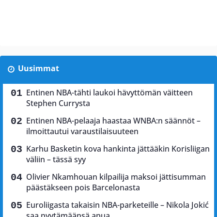
Uusimmat
Entinen NBA-tähti laukoi hävyttömän väitteen
Stephen Currysta
Entinen NBA-pelaaja haastaa WNBA:n säännöt –
ilmoittautui varaustilaisuuteen
Karhu Basketin kova hankinta jättääkin Korisliigan
väliin – tässä syy
Olivier Nkamhouan kilpailija maksoi jättisumman
päästäkseen pois Barcelonasta
Euroliigasta takaisin NBA-parketeille – Nikola Jokić
saa pyytämäänsä apua