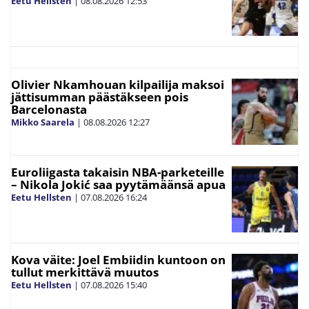
Eetu Hellsten
|
08.08.2026
12:53
Olivier Nkamhouan kilpailija maksoi
jättisumman päästäkseen pois
Barcelonasta
Mikko Saarela
|
08.08.2026
12:27
Euroliigasta takaisin NBA-parketeille
– Nikola Jokić saa pyytämäänsä apua
Eetu Hellsten
|
07.08.2026
16:24
Kova väite: Joel Embiidin kuntoon on
tullut merkittävä muutos
Eetu Hellsten
|
07.08.2026
15:40