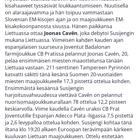
kisahaaveet tyssäsivät loukkaantumiseen. Nuutisella
on alaraajavamma ja hän toipuu vammastaan
Slovenian EM-kisojen ajan ja on maajoukkueen EM-
kisakokoonpanosta sivussa. Hänen paikkansa
Liettuassa ottaa
Joonas Cavén
, joka debytoi Susijengin
mukana Liettuassa. Viimeisen kahden kauden ajan
espanjalaisen suurseura Joventut Badalonan
farmijoukkue CB Pratissa pelannut Joonas Cavén, 20,
pelaa ensimmäisen miesten maaottelunsa tänään
Liettuaa vastaan. 211-senttinen Tampereen Pyrinnön
kasvatti säkitti tänä kesänä Suomen 20-vuotiaiden
miesten maajoukkueelle 17,3 pistettä ottelua kohden.
Ensimmäistä kesäänsä Susijengin
harjoitusvahvuudessa viettävä Cavén on pelannut
nuorisomaajoukkueurallaan 78 ottelua 12,2 pisteen
keskiarvolla. Viime kaudella Cavén urakoi CB Prat
Joventutille Espanjan Adecco Plata -liigassa 7,5 pistettä
ja 2,6 levypalloa ottelua kohden. Susijengi kohtaa tänä
iltana klo 19:20 alkaen Euroopan terävimpään kärkeen
kuuluvan Liettuan maajoukkueen. Ottelu esitetään