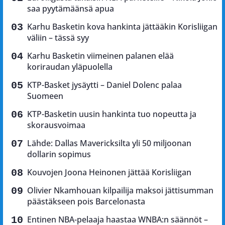
saa pyytämäänsä apua
Karhu Basketin kova hankinta jättääkin Korisliigan
väliin – tässä syy
Karhu Basketin viimeinen palanen elää
koriraudan yläpuolella
KTP-Basket jysäytti – Daniel Dolenc palaa
Suomeen
KTP-Basketin uusin hankinta tuo nopeutta ja
skorausvoimaa
Lähde: Dallas Mavericksilta yli 50 miljoonan
dollarin sopimus
Kouvojen Joona Heinonen jättää Korisliigan
Olivier Nkamhouan kilpailija maksoi jättisumman
päästäkseen pois Barcelonasta
Entinen NBA-pelaaja haastaa WNBA:n säännöt –