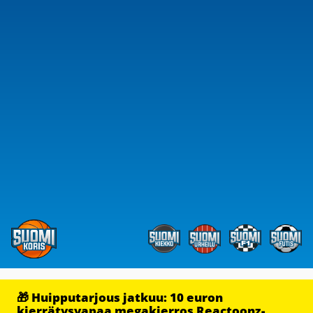
🎁 Huipputarjous jatkuu: 10 euron
kierrätysvapaa megakierros Reactoonz-