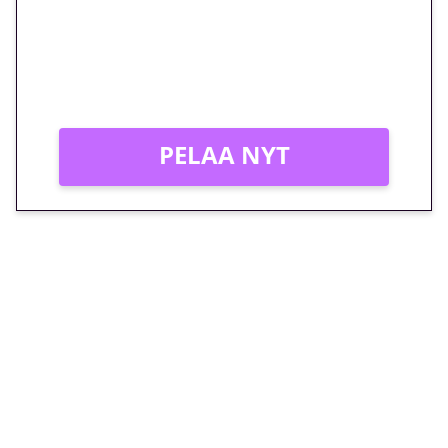
peliin – vain 1 eurolla!
Peli: Reactoonz
Vain uusille asiakkaille!
PELAA NYT