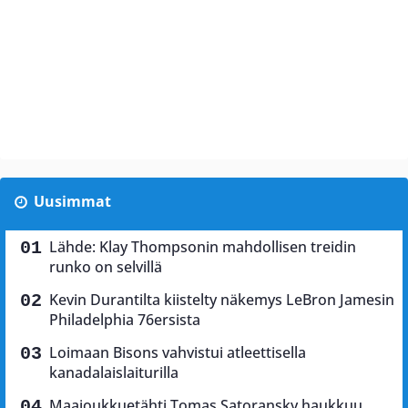
Uusimmat
Lähde: Klay Thompsonin mahdollisen treidin
runko on selvillä
Kevin Durantilta kiistelty näkemys LeBron Jamesin
Philadelphia 76ersista
Loimaan Bisons vahvistui atleettisella
kanadalaislaiturilla
Maajoukkuetähti Tomas Satoransky haukkuu