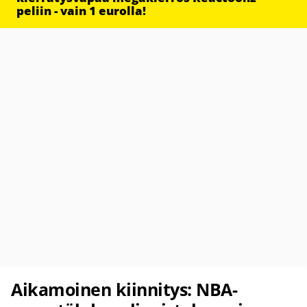
peliin - vain 1 eurolla!
Aikamoinen kiinnitys: NBA-