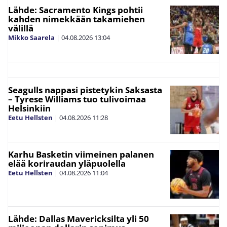
Lähde: Sacramento Kings pohtii
kahden nimekkään takamiehen
välillä
Mikko Saarela
|
04.08.2026
13:04
Seagulls nappasi pistetykin Saksasta
– Tyrese Williams tuo tulivoimaa
Helsinkiin
Eetu Hellsten
|
04.08.2026
11:28
Karhu Basketin viimeinen palanen
elää koriraudan yläpuolella
Eetu Hellsten
|
04.08.2026
11:04
Lähde: Dallas Mavericksilta yli 50