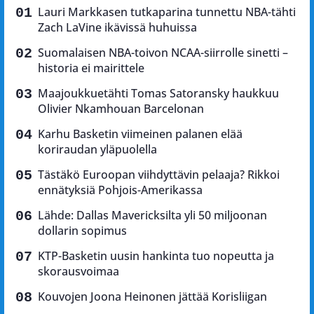
Lauri Markkasen tutkaparina tunnettu NBA-tähti
Zach LaVine ikävissä huhuissa
Suomalaisen NBA-toivon NCAA-siirrolle sinetti –
historia ei mairittele
Maajoukkuetähti Tomas Satoransky haukkuu
Olivier Nkamhouan Barcelonan
Karhu Basketin viimeinen palanen elää
koriraudan yläpuolella
Tästäkö Euroopan viihdyttävin pelaaja? Rikkoi
ennätyksiä Pohjois-Amerikassa
Lähde: Dallas Mavericksilta yli 50 miljoonan
dollarin sopimus
KTP-Basketin uusin hankinta tuo nopeutta ja
skorausvoimaa
Kouvojen Joona Heinonen jättää Korisliigan