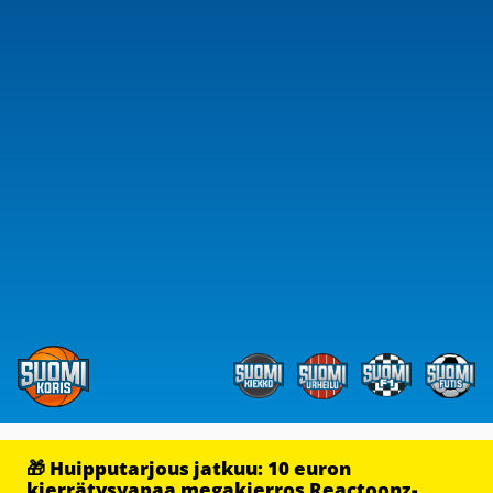
🎁 Huipputarjous jatkuu: 10 euron
kierrätysvapaa megakierros Reactoonz-