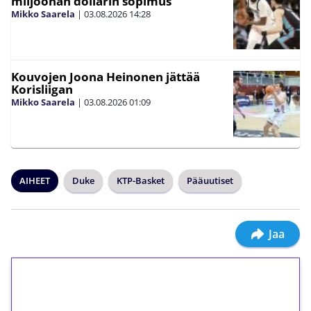
miljoonan dollarin sopimus
Mikko Saarela
|
03.08.2026
14:28
Kouvojen Joona Heinonen jättää
Korisliigan
Mikko Saarela
|
03.08.2026
01:09
AIHEET
Duke
KTP-Basket
Pääuutiset
Jaa
1€ = 10€ arvosta
ilmaiskierroksia ilman