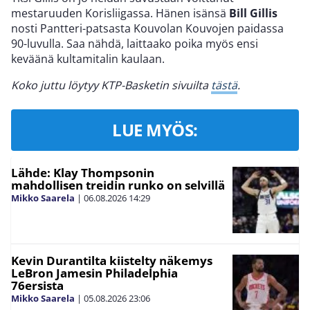
mestaruuden Korisliigassa. Hänen isänsä
Bill Gillis
nosti Pantteri-patsasta Kouvolan Kouvojen paidassa
90-luvulla. Saa nähdä, laittaako poika myös ensi
keväänä kultamitalin kaulaan.
Koko juttu löytyy KTP-Basketin sivuilta
tästä
.
LUE MYÖS:
Lähde: Klay Thompsonin
mahdollisen treidin runko on selvillä
Mikko Saarela
|
06.08.2026
14:29
Kevin Durantilta kiistelty näkemys
LeBron Jamesin Philadelphia
76ersista
Mikko Saarela
|
05.08.2026
23:06