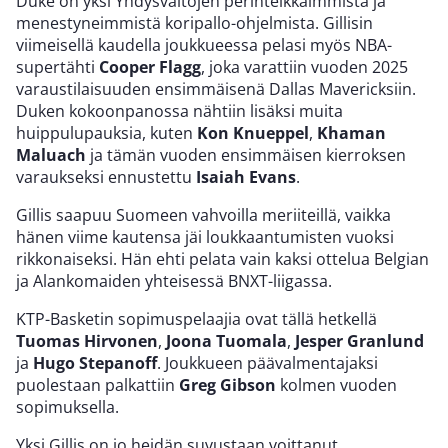
Duke on yksi Yhdysvaltojen perinteikkäimmistä ja
menestyneimmistä koripallo-ohjelmista. Gillisin
viimeisellä kaudella joukkueessa pelasi myös NBA-
supertähti
Cooper Flagg
, joka varattiin vuoden 2025
varaustilaisuuden ensimmäisenä Dallas Mavericksiin.
Duken kokoonpanossa nähtiin lisäksi muita
huippulupauksia, kuten
Kon Knueppel
,
Khaman
Maluach
ja tämän vuoden ensimmäisen kierroksen
varaukseksi ennustettu
Isaiah Evans
.
Gillis saapuu Suomeen vahvoilla meriiteillä, vaikka
hänen viime kautensa jäi loukkaantumisten vuoksi
rikkonaiseksi. Hän ehti pelata vain kaksi ottelua Belgian
ja Alankomaiden yhteisessä BNXT-liigassa.
KTP-Basketin sopimuspelaajia ovat tällä hetkellä
Tuomas Hirvonen
,
Joona Tuomala
,
Jesper Granlund
ja
Hugo Stepanoff
. Joukkueen päävalmentajaksi
puolestaan palkattiin
Greg Gibson
kolmen vuoden
sopimuksella.
Yksi Gillis on jo heidän suvustaan voittanut