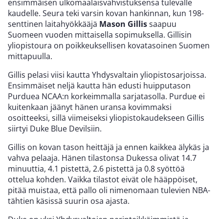
ensimmäisen ulkomaalaisvahvistuksensa tulevalle
kaudelle. Seura teki varsin kovan hankinnan, kun 198-
senttinen laitahyökkääjä
Mason Gillis
saapuu
Suomeen vuoden mittaisella sopimuksella. Gillisin
yliopistoura on poikkeuksellisen kovatasoinen Suomen
mittapuulla.
Gillis pelasi viisi kautta Yhdysvaltain yliopistosarjoissa.
Ensimmäiset neljä kautta hän edusti huipputason
Purduea NCAA:n korkeimmalla sarjatasolla. Purdue ei
kuitenkaan jäänyt hänen uransa kovimmaksi
osoitteeksi, sillä viimeiseksi yliopistokaudekseen Gillis
siirtyi Duke Blue Devilsiin.
Gillis on kovan tason heittäjä ja ennen kaikkea älykäs ja
vahva pelaaja. Hänen tilastonsa Dukessa olivat 14.7
minuuttia, 4.1 pistettä, 2.6 pistettä ja 0.8 syöttöä
ottelua kohden. Vaikka tilastot eivät ole hääppöiset,
pitää muistaa, että pallo oli nimenomaan tulevien NBA-
tähtien käsissä suurin osa ajasta.