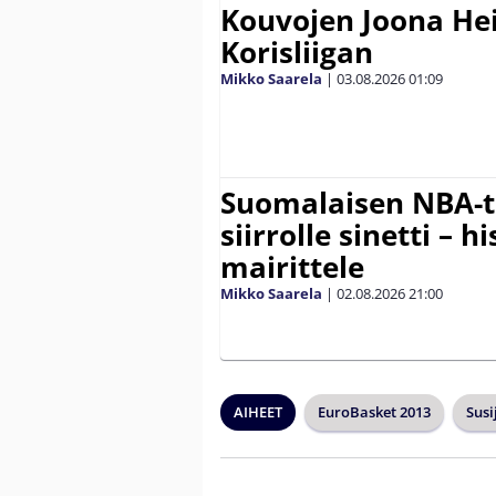
Kouvojen Joona He
Korisliigan
Mikko Saarela
|
03.08.2026
01:09
Suomalaisen NBA-t
siirrolle sinetti – hi
mairittele
Mikko Saarela
|
02.08.2026
21:00
AIHEET
EuroBasket 2013
Susi