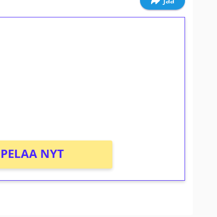
Jaa
ilmaiskierroksia ilman
osta Tuohi 1000 -peliin (arvo 0,20€ per
PELAA NYT