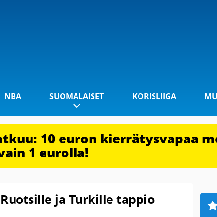
NBA
SUOMALAISET
KORISLIIGA
MU
jatkuu: 10 euron kierrätysvapaa m
vain 1 eurolla!
 Ruotsille ja Turkille tappio