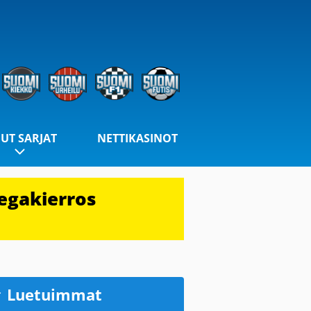
UT SARJAT
NETTIKASINOT
egakierros
Luetuimmat