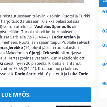
almistautuessaan tuleviin kisoihin. Ruotsi ja Turkki
 harjoitusotteluissaan. Kreikka pelasi Saksaa
0)-voiton ottelussa.
Vasileios Spanoulis
oli
pisteellään. Turkki taisteli kotiturnauksensa
lussa Serbialle 72-78 (40-42).
Ender Arslan
ja
ä mieheen. Ruotsi sen sijaan taipui Puolalle selvästi
onas Jerebko
(14) olivat jälleen ruotsalaisten
uissa Makedonian
Gjorgji Cekovski
oli hurjassa
ia ja Hertsegovinaa vastaan, kun Makedonio otti
ki
säesti hyvin 20 pisteellä. Kroatia ei antanut
n voiton 77-55 (34-41). Kroatian hurja kolmas
kyydistä.
Dario Saric
teki 16 pistettä ja
Luka Zoric
LUE MYÖS: