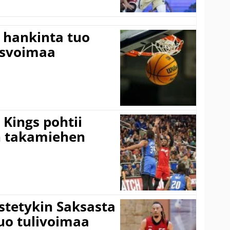
 hankinta tuo
usvoimaa
Kings pohtii
 takamiehen
istetykin Saksasta
tuo tulivoimaa