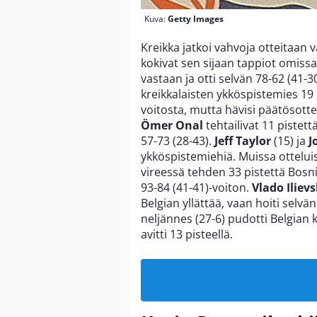
Kuva:
Getty Images
Kreikka jatkoi vahvoja otteitaan v
kokivat sen sijaan tappiot omissa
vastaan ja otti selvän 78-62 (41-3
kreikkalaisten ykköspistemies 19 
voitosta, mutta hävisi päätösotte
Ömer Onal
tehtailivat 11 pistett
57-73 (28-43).
Jeff Taylor
(15) ja
J
ykköspistemiehiä. Muissa ottel
vireessä tehden 33 pistettä Bosn
93-84 (41-41)-voiton.
Vlado Ilievs
Belgian yllättää, vaan hoiti selvä
neljännes (27-6) pudotti Belgian 
avitti 13 pisteellä.