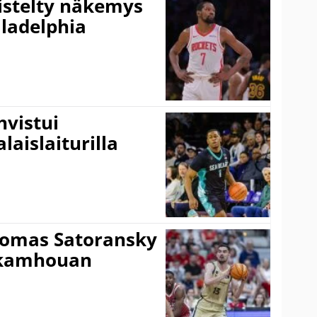
iistelty näkemys
ladelphia
vistui
laislaiturilla
Tomas Satoransky
Nkamhouan