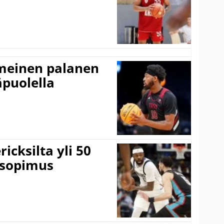
imeinen palanen
äpuolella
icksilta yli 50
 sopimus