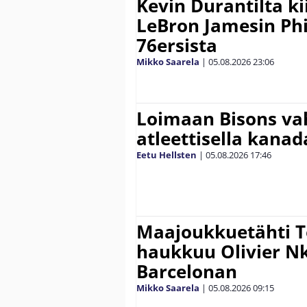
Kevin Durantilta k
LeBron Jamesin Phi
76ersista
Mikko Saarela
|
05.08.2026
23:06
Loimaan Bisons vah
atleettisella kanada
Eetu Hellsten
|
05.08.2026
17:46
Maajoukkuetähti 
haukkuu Olivier 
Barcelonan
Mikko Saarela
|
05.08.2026
09:15