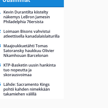
Kevin Durantilta kiistelty
näkemys LeBron Jamesin
Philadelphia 76ersista
Loimaan Bisons vahvistui
atleettisella kanadalaislaiturilla
Maajoukkuetähti Tomas
Satoransky haukkuu Olivier
Nkamhouan Barcelonan
KTP-Basketin uusin hankinta
tuo nopeutta ja
skorausvoimaa
Lähde: Sacramento Kings
pohtii kahden nimekkään
takamiehen välillä