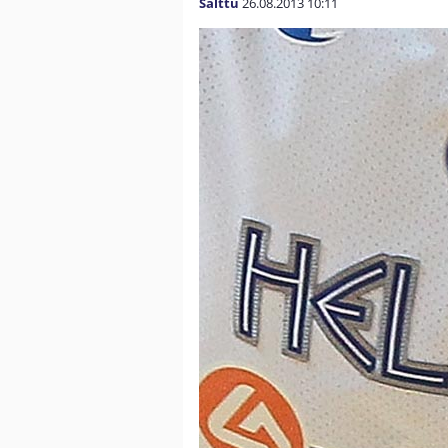
Salttu
26.08.2013
10:11