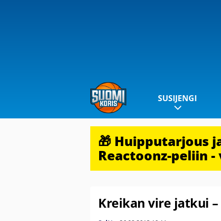
SUSIJENGI
🎁 Huipputarjous 
Reactoonz-peliin - 
Kreikan vire jatkui –