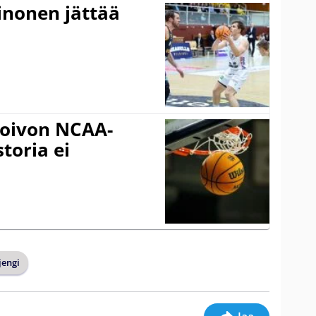
inonen jättää
oivon NCAA-
storia ei
jengi