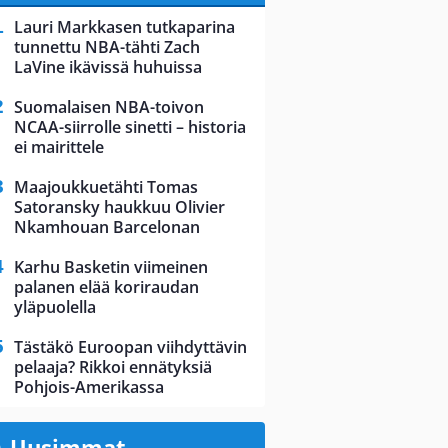
Lauri Markkasen tutkaparina
tunnettu NBA-tähti Zach
LaVine ikävissä huhuissa
Suomalaisen NBA-toivon
NCAA-siirrolle sinetti – historia
ei mairittele
Maajoukkuetähti Tomas
Satoransky haukkuu Olivier
Nkamhouan Barcelonan
Karhu Basketin viimeinen
palanen elää koriraudan
yläpuolella
Tästäkö Euroopan viihdyttävin
pelaaja? Rikkoi ennätyksiä
Pohjois-Amerikassa
Uusimmat