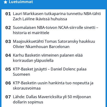
Luetuimmat
Lauri Markkasen tutkaparina tunnettu NBA-tähti
Zach LaVine ikävissä huhuissa
Suomalaisen NBA-toivon NCAA-siirrolle sinetti –
historia ei mairittele
Maajoukkuetähti Tomas Satoransky haukkuu
Olivier Nkamhouan Barcelonan
Karhu Basketin viimeinen palanen elää
koriraudan yläpuolella
KTP-Basket jysäytti – Daniel Dolenc palaa
Suomeen
KTP-Basketin uusin hankinta tuo nopeutta ja
skorausvoimaa
Lähde: Dallas Mavericksilta yli 50 miljoonan
dollarin sopimus