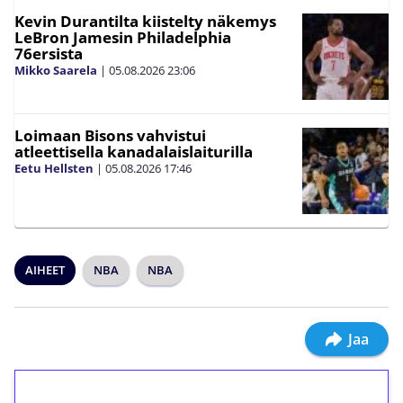
Kevin Durantilta kiistelty näkemys
LeBron Jamesin Philadelphia
76ersista
Mikko Saarela
|
05.08.2026
23:06
Loimaan Bisons vahvistui
atleettisella kanadalaislaiturilla
Eetu Hellsten
|
05.08.2026
17:46
AIHEET
NBA
NBA
Jaa