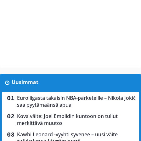
Uusimmat
Euroliigasta takaisin NBA-parketeille – Nikola Jokić
saa pyytämäänsä apua
Kova väite: Joel Embiidin kuntoon on tullut
merkittävä muutos
Kawhi Leonard -vyyhti syvenee – uusi väite