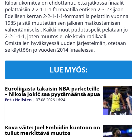
Kilpailukomitea on ehdottanut, että jatkossa finaalit
pelattaisiin 2-2-1-1-1-formaatilla entisen 2-3-2 sijaan.
Edellisen kerran 2-2-1-1-1-formaatilla pelattiin vuonna
1985 ja sitä muutettiin sen jälkeen matkustamisen
vähentämiseksi. Kaikki muut pudotuspelit pelataan jo
2-2-1-1-1, joten muutos ei ole kovin radikaali.
Omistajien hyväksyessä uuden järjestelmän, otetaan
se käyttöön jo vuoden 2014 finaaleissa.
LUE MYÖS:
Euroliigasta takaisin NBA-parketeille
– Nikola Jokić saa pyytämäänsä apua
Eetu Hellsten
|
07.08.2026
16:24
Kova väite: Joel Embiidin kuntoon on
tullut merkittävä muutos