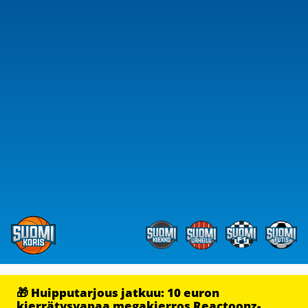
🎁 Huipputarjous jatkuu: 10 euron
kierrätysvapaa megakierros Reactoonz-