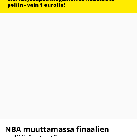
peliin - vain 1 eurolla!
NBA muuttamassa finaalien