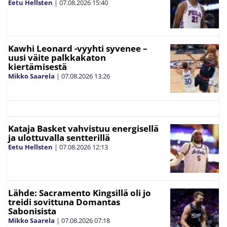
Eetu Hellsten
|
07.08.2026
15:40
Kawhi Leonard -vyyhti syvenee –
uusi väite palkkakaton
kiertämisestä
Mikko Saarela
|
07.08.2026
13:26
Kataja Basket vahvistuu energisellä
ja ulottuvalla sentterillä
Eetu Hellsten
|
07.08.2026
12:13
Lähde: Sacramento Kingsillä oli jo
treidi sovittuna Domantas
Sabonisista
Mikko Saarela
|
07.08.2026
07:18