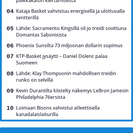
palkkakaton kiertämisestä
Kataja Basket vahvistuu energisellä ja ulottuvalla
sentterillä
Lähde: Sacramento Kingsillä oli jo treidi sovittuna
Domantas Sabonisista
Phoenix Sunsilta 73 miljoonan dollarin sopimus
KTP-Basket jysäytti – Daniel Dolenc palaa
Suomeen
Lähde: Klay Thompsonin mahdollisen treidin
runko on selvillä
Kevin Durantilta kiistelty näkemys LeBron Jamesin
Philadelphia 76ersista
Loimaan Bisons vahvistui atleettisella
kanadalaislaiturilla