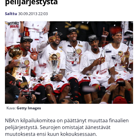
pelijärjestystä
Salttu
30.09.2013
22:03
Kuva:
Getty Images
NBA:n kilpailukomitea on päättänyt muuttaa finaalien
pelijärjestystä. Seurojen omistajat äänestävät
muutoksesta ensi kuun kokouksessaan.