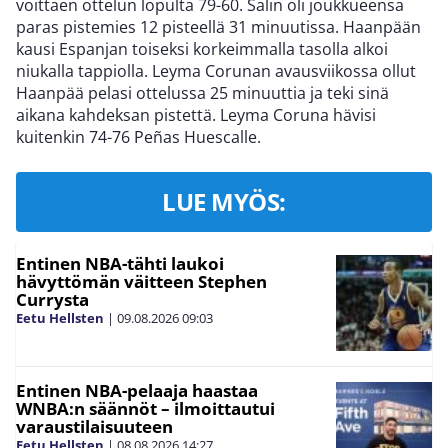
voittaen ottelun lopulta 79-60. Salin oli joukkueensa
paras pistemies 12 pisteellä 31 minuutissa. Haanpään
kausi Espanjan toiseksi korkeimmalla tasolla alkoi
niukalla tappiolla. Leyma Corunan avausviikossa ollut
Haanpää pelasi ottelussa 25 minuuttia ja teki sinä
aikana kahdeksan pistettä. Leyma Coruna hävisi
kuitenkin 74-76 Peñas Huescalle.
LUE MYÖS:
Entinen NBA-tähti laukoi
hävyttömän väitteen Stephen
Currysta
Eetu Hellsten
|
09.08.2026
09:03
Entinen NBA-pelaaja haastaa
WNBA:n säännöt – ilmoittautui
varaustilaisuuteen
Eetu Hellsten
|
08.08.2026
14:27