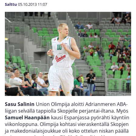
Salttu
05.10.2013
11:07
Sasu Salinin
Union Olimpija aloitti Adrianmeren ABA-
liigan selvällä tappiolla Skopjelle perjantai-iltana. Myös
Samuel Haanpään
kausi Espanjassa pyörähti käyntiin
viikonloppuna. Olimpija kohtasi vieraskentällä Skopjen
ja makedonialaisjoukkue oli koko ottelun niskan päällä