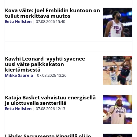
Kova väite: Joel Embiidin kuntoon on
tullut merkittävä muutos
Eetu Hellsten
|
07.08.2026
15:40
Kawhi Leonard -vyyhti syvenee –
uusi väite palkkakaton
kiertämisestä
Mikko Saarela
|
07.08.2026
13:26
Kataja Basket vahvistuu energisellä
ja ulottuvalla sentterillä
Eetu Hellsten
|
07.08.2026
12:13
Lähde: Sacramento Kingsillä oli jo