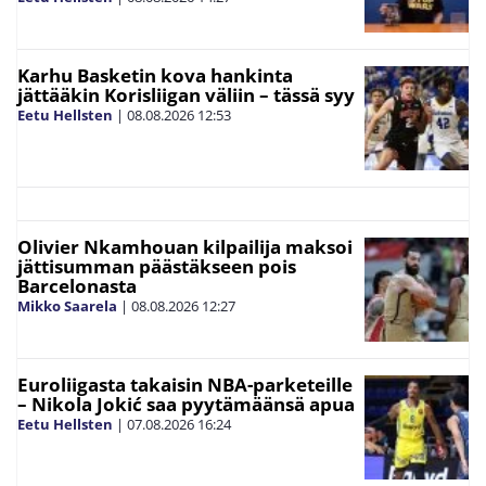
Karhu Basketin kova hankinta
jättääkin Korisliigan väliin – tässä syy
Eetu Hellsten
|
08.08.2026
12:53
Olivier Nkamhouan kilpailija maksoi
jättisumman päästäkseen pois
Barcelonasta
Mikko Saarela
|
08.08.2026
12:27
Euroliigasta takaisin NBA-parketeille
– Nikola Jokić saa pyytämäänsä apua
Eetu Hellsten
|
07.08.2026
16:24