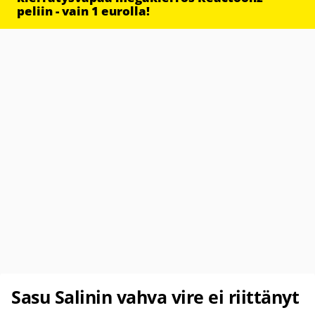
peliin - vain 1 eurolla!
Sasu Salinin vahva vire ei riittänyt