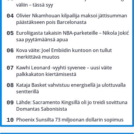
väliin – tässä syy
Olivier Nkamhouan kilpailija maksoi jättisumman
päästäkseen pois Barcelonasta
Euroliigasta takaisin NBA-parketeille – Nikola Jokić
saa pyytämäänsä apua
Kova väite: Joel Embiidin kuntoon on tullut
merkittävä muutos
Kawhi Leonard -vyyhti syvenee – uusi väite
palkkakaton kiertämisestä
Kataja Basket vahvistuu energisellä ja ulottuvalla
sentterillä
Lähde: Sacramento Kingsillä oli jo treidi sovittuna
Domantas Sabonisista
Phoenix Sunsilta 73 miljoonan dollarin sopimus