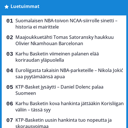
Luetuimmat
Suomalaisen NBA-toivon NCAA-siirrolle sinetti –
historia ei mairittele
Maajoukkuetähti Tomas Satoransky haukkuu
Olivier Nkamhouan Barcelonan
Karhu Basketin viimeinen palanen elää
koriraudan yläpuolella
Euroliigasta takaisin NBA-parketeille – Nikola Jokić
saa pyytämäänsä apua
KTP-Basket jysäytti – Daniel Dolenc palaa
Suomeen
Karhu Basketin kova hankinta jättääkin Korisliigan
väliin – tässä syy
KTP-Basketin uusin hankinta tuo nopeutta ja
skorausvoimaa