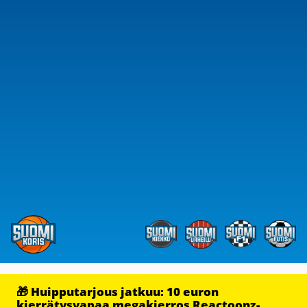
🎁 Huipputarjous jatkuu: 10 euron
kierrätysvapaa megakierros Reactoonz-