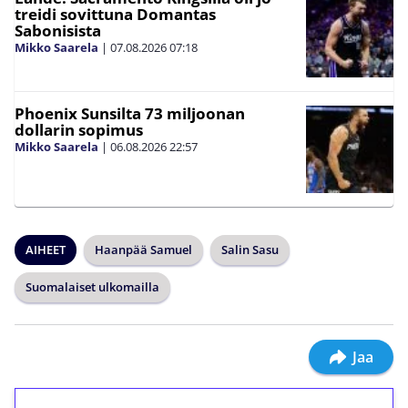
treidi sovittuna Domantas
Sabonisista
Mikko Saarela
|
07.08.2026
07:18
Phoenix Sunsilta 73 miljoonan
dollarin sopimus
Mikko Saarela
|
06.08.2026
22:57
AIHEET
Haanpää Samuel
Salin Sasu
Suomalaiset ulkomailla
Jaa