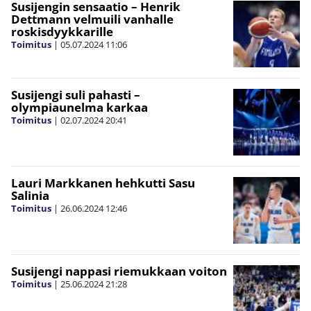
Susijengin sensaatio – Henrik
Dettmann velmuili vanhalle
roskisdyykkarille
Toimitus
|
05.07.2024
11:06
Susijengi suli pahasti –
olympiaunelma karkaa
Toimitus
|
02.07.2024
20:41
Lauri Markkanen hehkutti Sasu
Salinia
Toimitus
|
26.06.2024
12:46
Susijengi nappasi riemukkaan voiton
Toimitus
|
25.06.2024
21:28