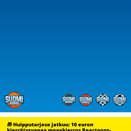
🎁 Huipputarjous jatkuu: 10 euron
kierrätysvapaa megakierros Reactoonz-