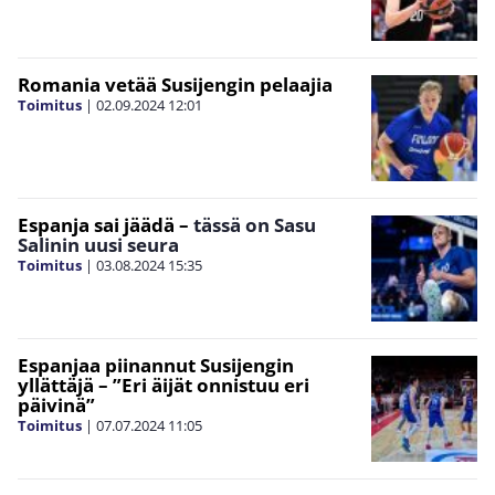
Romania vetää Susijengin pelaajia
Toimitus
|
02.09.2024
12:01
Espanja sai jäädä
–
tässä on Sasu
Salinin uusi seura
Toimitus
|
03.08.2024
15:35
Espanjaa piinannut Susijengin
yllättäjä – ”Eri äijät onnistuu eri
päivinä”
Toimitus
|
07.07.2024
11:05