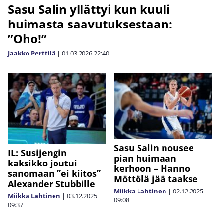
Sasu Salin yllättyi kun kuuli
huimasta saavutuksestaan:
”Oho!”
Jaakko Perttilä
|
01.03.2026
22:40
Sasu Salin nousee
IL: Susijengin
pian huimaan
kaksikko joutui
kerhoon – Hanno
sanomaan ”ei kiitos”
Möttölä jää taakse
Alexander Stubbille
Miikka Lahtinen
|
02.12.2025
Miikka Lahtinen
|
03.12.2025
09:08
09:37