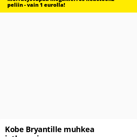
peliin - vain 1 eurolla!
Kobe Bryantille muhkea