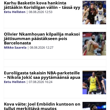
Karhu Basketin kova hankinta
jättääkin Korisliigan väliin – tässä syy
Eetu Hellsten
|
08.08.2026
12:53
Olivier Nkamhouan kilpailija maksoi
jättisumman päästäkseen pois
Barcelonasta
Mikko Saarela
|
08.08.2026
12:27
Euroliigasta takaisin NBA-parketeille
– Nikola Jokić saa pyytämäänsä apua
Eetu Hellsten
|
07.08.2026
16:24
Kova väite: Joel Embiidin kuntoon on
tullut merkittävä muutos