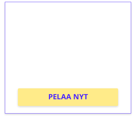
1€ = 10€ arvosta
ilmaiskierroksia ilman
kierrätystä!
Talleta 1€
Saat heti 50 ilmaiskierrosta Tuohi 1000 -
peliin (arvo 0,20€ per kierros)!
Ei kierrätysvaatimusta!
PELAA NYT