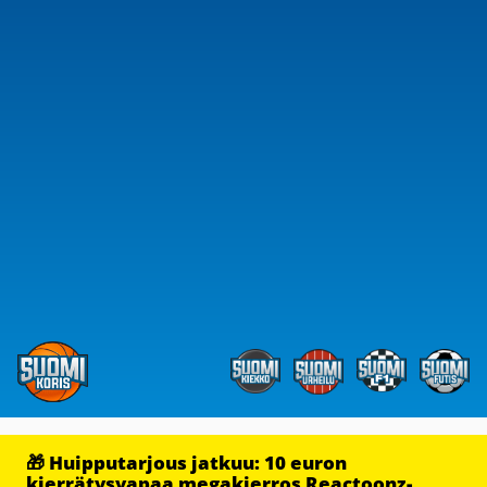
🎁 Huipputarjous jatkuu: 10 euron
kierrätysvapaa megakierros Reactoonz-