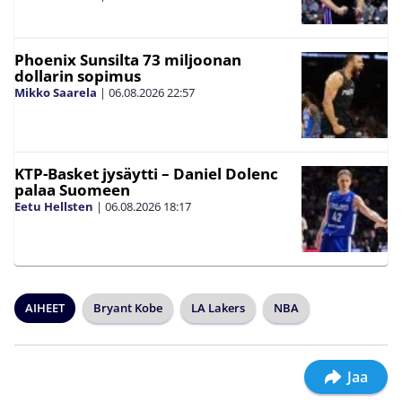
Phoenix Sunsilta 73 miljoonan
dollarin sopimus
Mikko Saarela
|
06.08.2026
22:57
KTP-Basket jysäytti – Daniel Dolenc
palaa Suomeen
Eetu Hellsten
|
06.08.2026
18:17
AIHEET
Bryant Kobe
LA Lakers
NBA
Jaa