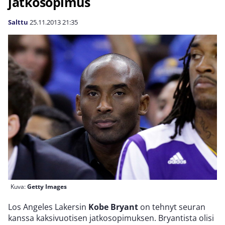
jatkosopimus
Salttu
25.11.2013
21:35
Kuva:
Getty Images
Los Angeles Lakersin
Kobe Bryant
on tehnyt seuran
kanssa kaksivuotisen jatkosopimuksen. Bryantista olisi