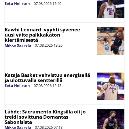
Eetu Hellsten
|
07.08.2026
15:40
Kawhi Leonard -vyyhti syvenee –
uusi väite palkkakaton
kiertämisestä
Mikko Saarela
|
07.08.2026
13:26
Kataja Basket vahvistuu energisellä
ja ulottuvalla sentterillä
Eetu Hellsten
|
07.08.2026
12:13
Lähde: Sacramento Kingsillä oli jo
treidi sovittuna Domantas
Sabonisista
Mikko Saarela
|
07.08.2026
07:18