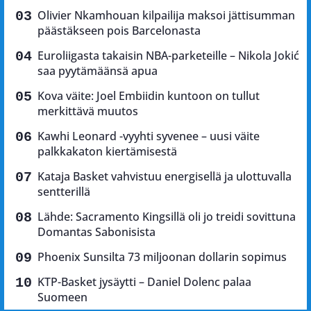
Olivier Nkamhouan kilpailija maksoi jättisumman
päästäkseen pois Barcelonasta
Euroliigasta takaisin NBA-parketeille – Nikola Jokić
saa pyytämäänsä apua
Kova väite: Joel Embiidin kuntoon on tullut
merkittävä muutos
Kawhi Leonard -vyyhti syvenee – uusi väite
palkkakaton kiertämisestä
Kataja Basket vahvistuu energisellä ja ulottuvalla
sentterillä
Lähde: Sacramento Kingsillä oli jo treidi sovittuna
Domantas Sabonisista
Phoenix Sunsilta 73 miljoonan dollarin sopimus
KTP-Basket jysäytti – Daniel Dolenc palaa
Suomeen