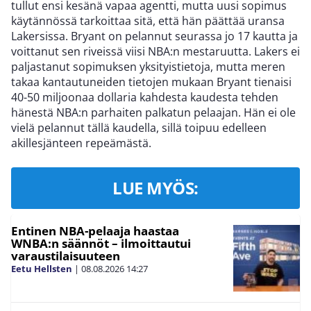
tullut ensi kesänä vapaa agentti, mutta uusi sopimus
käytännössä tarkoittaa sitä, että hän päättää uransa
Lakersissa. Bryant on pelannut seurassa jo 17 kautta ja
voittanut sen riveissä viisi NBA:n mestaruutta. Lakers ei
paljastanut sopimuksen yksityistietoja, mutta meren
takaa kantautuneiden tietojen mukaan Bryant tienaisi
40-50 miljoonaa dollaria kahdesta kaudesta tehden
hänestä NBA:n parhaiten palkatun pelaajan. Hän ei ole
vielä pelannut tällä kaudella, sillä toipuu edelleen
akillesjänteen repeämästä.
LUE MYÖS:
Entinen NBA-pelaaja haastaa
WNBA:n säännöt – ilmoittautui
varaustilaisuuteen
Eetu Hellsten
|
08.08.2026
14:27