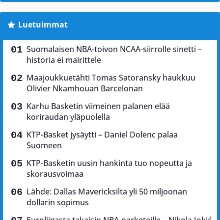
Luetuimmat
Suomalaisen NBA-toivon NCAA-siirrolle sinetti –
historia ei mairittele
Maajoukkuetähti Tomas Satoransky haukkuu
Olivier Nkamhouan Barcelonan
Karhu Basketin viimeinen palanen elää
koriraudan yläpuolella
KTP-Basket jysäytti – Daniel Dolenc palaa
Suomeen
KTP-Basketin uusin hankinta tuo nopeutta ja
skorausvoimaa
Lähde: Dallas Mavericksilta yli 50 miljoonan
dollarin sopimus
Euroliigasta takaisin NBA-parketeille – Nikola Jokić