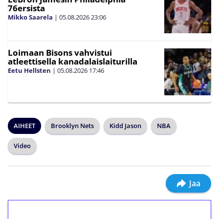
76ersista
Mikko Saarela
|
05.08.2026
23:06
Loimaan Bisons vahvistui
atleettisella kanadalaislaiturilla
Eetu Hellsten
|
05.08.2026
17:46
AIHEET
Brooklyn Nets
Kidd Jason
NBA
Video
Jaa