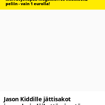
peliin - vain 1 eurolla!
Jason Kiddille jättisakot