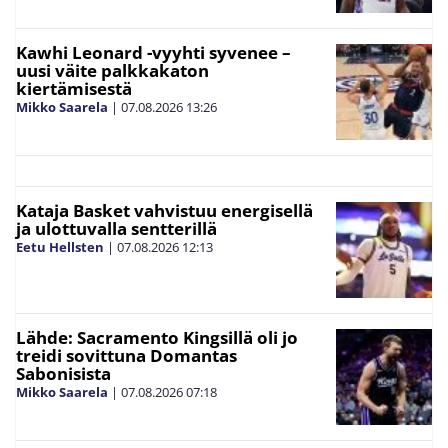
Kawhi Leonard -vyyhti syvenee –
uusi väite palkkakaton
kiertämisestä
Mikko Saarela
|
07.08.2026
13:26
Kataja Basket vahvistuu energisellä
ja ulottuvalla sentterillä
Eetu Hellsten
|
07.08.2026
12:13
Lähde: Sacramento Kingsillä oli jo
treidi sovittuna Domantas
Sabonisista
Mikko Saarela
|
07.08.2026
07:18