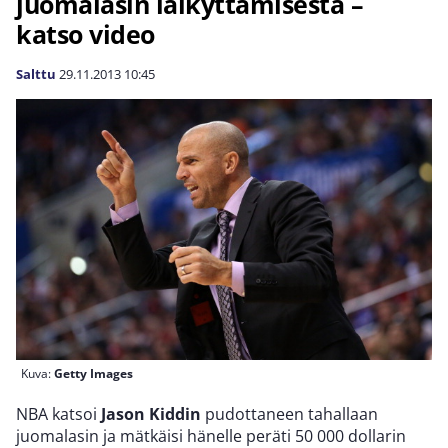
juomalasin läikyttämisestä –
katso video
Salttu
29.11.2013
10:45
Kuva:
Getty Images
NBA katsoi
Jason Kiddin
pudottaneen tahallaan
juomalasin ja mätkäisi hänelle peräti 50 000 dollarin