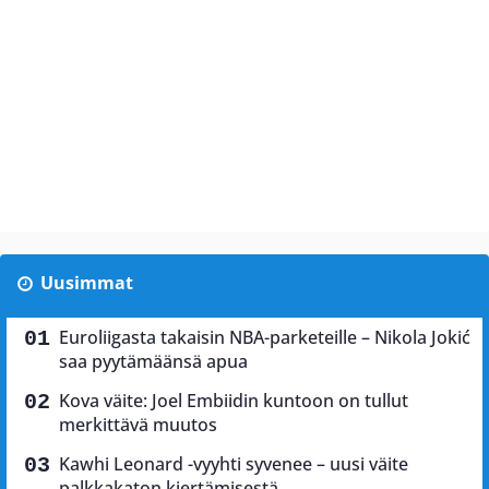
Uusimmat
Euroliigasta takaisin NBA-parketeille – Nikola Jokić
saa pyytämäänsä apua
Kova väite: Joel Embiidin kuntoon on tullut
merkittävä muutos
Kawhi Leonard -vyyhti syvenee – uusi väite
palkkakaton kiertämisestä