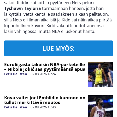
sakot. Kiddin katsottiin pyytäneen Nets-peluri
Tyshawn Tayloria
törmäämään häneen, jotta hän
läikyttäisi vettä kentälle saadakseen aikaan pelitauon,
sillä Nets oli ilman aikalisiä ja Kidd sai näin aikaa piirtää
loppuhetkien kuvion. Kidd vakuutti pudottaneensa
lasin vahingossa, mutta NBA ei uskonut häntä.
LUE MYÖS:
Euroliigasta takaisin NBA-parketeille
– Nikola Jokić saa pyytämäänsä apua
Eetu Hellsten
|
07.08.2026
16:24
Kova väite: Joel Embiidin kuntoon on
tullut merkittävä muutos
Eetu Hellsten
|
07.08.2026
15:40