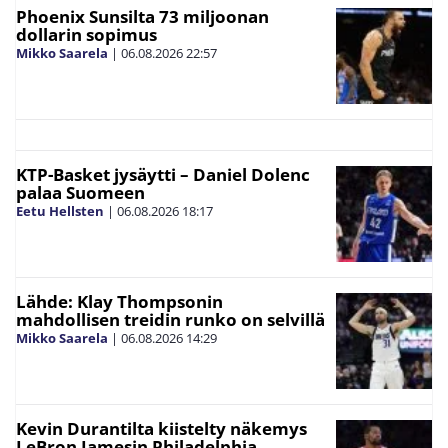
Phoenix Sunsilta 73 miljoonan
dollarin sopimus
Mikko Saarela
|
06.08.2026
22:57
KTP-Basket jysäytti – Daniel Dolenc
palaa Suomeen
Eetu Hellsten
|
06.08.2026
18:17
Lähde: Klay Thompsonin
mahdollisen treidin runko on selvillä
Mikko Saarela
|
06.08.2026
14:29
Kevin Durantilta kiistelty näkemys
LeBron Jamesin Philadelphia