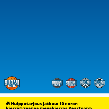
🎁 Huipputarjous jatkuu: 10 euron
kierrätysvapaa megakierros Reactoonz-