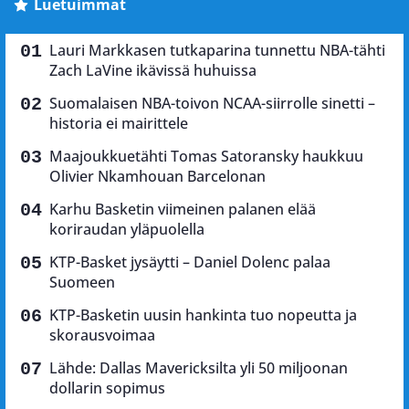
Luetuimmat
Lauri Markkasen tutkaparina tunnettu NBA-tähti
Zach LaVine ikävissä huhuissa
Suomalaisen NBA-toivon NCAA-siirrolle sinetti –
historia ei mairittele
Maajoukkuetähti Tomas Satoransky haukkuu
Olivier Nkamhouan Barcelonan
Karhu Basketin viimeinen palanen elää
koriraudan yläpuolella
KTP-Basket jysäytti – Daniel Dolenc palaa
Suomeen
KTP-Basketin uusin hankinta tuo nopeutta ja
skorausvoimaa
Lähde: Dallas Mavericksilta yli 50 miljoonan
dollarin sopimus