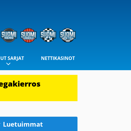
UT SARJAT
NETTIKASINOT
egakierros
Luetuimmat