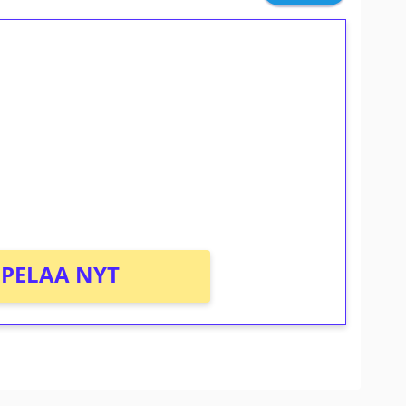
ilmaiskierroksia ilman
osta Tuohi 1000 -peliin (arvo 0,20€ per
PELAA NYT