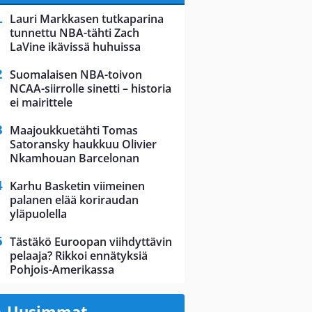
Lauri Markkasen tutkaparina
tunnettu NBA-tähti Zach
LaVine ikävissä huhuissa
Suomalaisen NBA-toivon
NCAA-siirrolle sinetti – historia
ei mairittele
Maajoukkuetähti Tomas
Satoransky haukkuu Olivier
Nkamhouan Barcelonan
Karhu Basketin viimeinen
palanen elää koriraudan
yläpuolella
Tästäkö Euroopan viihdyttävin
pelaaja? Rikkoi ennätyksiä
Pohjois-Amerikassa
Uusimmat