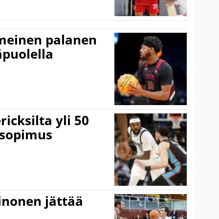
imeinen palanen
äpuolella
icksilta yli 50
 sopimus
inonen jättää