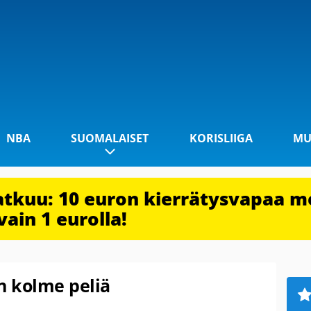
NBA
SUOMALAISET
KORISLIIGA
MU
jatkuu: 10 euron kierrätysvapaa m
vain 1 eurolla!
in kolme peliä