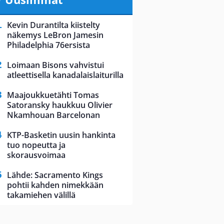
Kevin Durantilta kiistelty
näkemys LeBron Jamesin
Philadelphia 76ersista
Loimaan Bisons vahvistui
atleettisella kanadalaislaiturilla
Maajoukkuetähti Tomas
Satoransky haukkuu Olivier
Nkamhouan Barcelonan
KTP-Basketin uusin hankinta
tuo nopeutta ja
skorausvoimaa
Lähde: Sacramento Kings
pohtii kahden nimekkään
takamiehen välillä