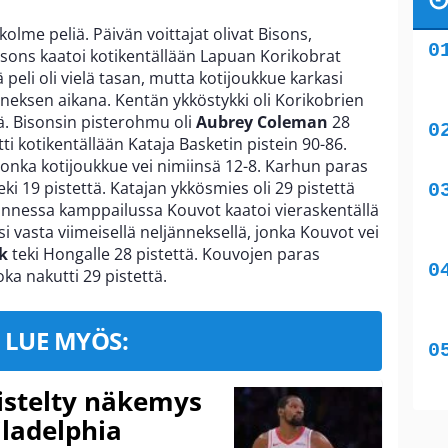
kolme peliä. Päivän voittajat olivat Bisons,
sons kaatoi kotikentällään Lapuan Korikobrat
ä peli oli vielä tasan, mutta kotijoukkue karkasi
neksen aikana. Kentän ykköstykki oli Korikobrien
ttä. Bisonsin pisterohmu oli
Aubrey Coleman
28
ti kotikentällään Kataja Basketin pistein 90-86.
, jonka kotijoukkue vei nimiinsä 12-8. Karhun paras
teki 19 pistettä. Katajan ykkösmies oli 29 pistettä
annessa kamppailussa Kouvot kaatoi vieraskentällä
i vasta viimeisellä neljänneksellä, jonka Kouvot vei
k
teki Hongalle 28 pistettä. Kouvojen paras
joka nakutti 29 pistettä.
LUE MYÖS:
iistelty näkemys
ladelphia