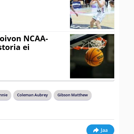
oivon NCAA-
storia ei
nnie
Coleman Aubrey
Gibson Matthew
Jaa