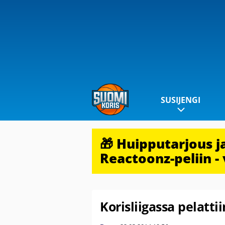
SUSIJENGI
🎁 Huipputarjous 
Reactoonz-peliin - 
Korisliigassa pelatti