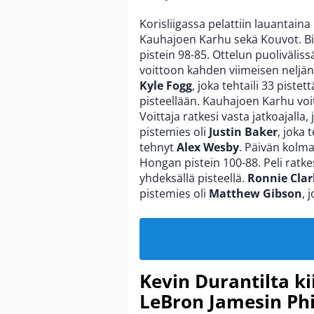
Korisliigassa pelattiin lauantaina 
Kauhajoen Karhu sekä Kouvot. Bi
pistein 98-85. Ottelun puoliväliss
voittoon kahden viimeisen neljän
Kyle Fogg
, joka tehtaili 33 piste
pisteellään. Kauhajoen Karhu voit
Voittaja ratkesi vasta jatkoajalla
pistemies oli
Justin Baker
, joka 
tehnyt
Alex Wesby
. Päivän kolm
Hongan pistein 100-88. Peli ratkes
yhdeksällä pisteellä.
Ronnie Clar
pistemies oli
Matthew Gibson
, 
Kevin Durantilta k
LeBron Jamesin Phi