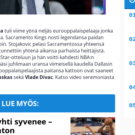
ta
tuli viime yönä neljäs eurooppalaispelaaja jonka
sa. Sacramento Kings nosti legendansa paidan
oin. Stojakovic pelasi Sacramentossa yhteensä
unnettiin yhtenä aikansa parhaista heittäjistä.
-Star-otteluun ja hän voitti kahdesti NBA:n
si juhlimaan uransa viimeisellä kaudella Dallasin
ooppalaispelaajista paitansa kattoon ovat saaneet
auskas
sekä
Vlade Divac
. Katso video seremoniasta
LUE MYÖS:
hti syvenee –
aton