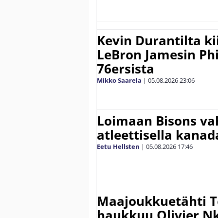
Kevin Durantilta k
LeBron Jamesin Phi
76ersista
Mikko Saarela
|
05.08.2026
23:06
Loimaan Bisons vah
atleettisella kanada
Eetu Hellsten
|
05.08.2026
17:46
Maajoukkuetähti 
haukkuu Olivier 