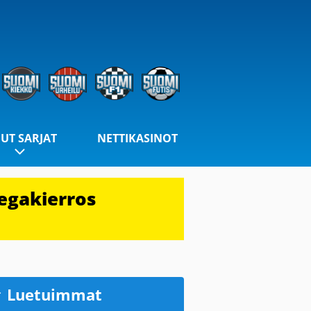
UT SARJAT
NETTIKASINOT
egakierros
Luetuimmat