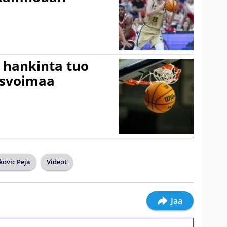
 hankinta tuo
usvoimaa
kovic Peja
Videot
Jaa