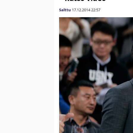
Salttu
17.12.2014
22:57