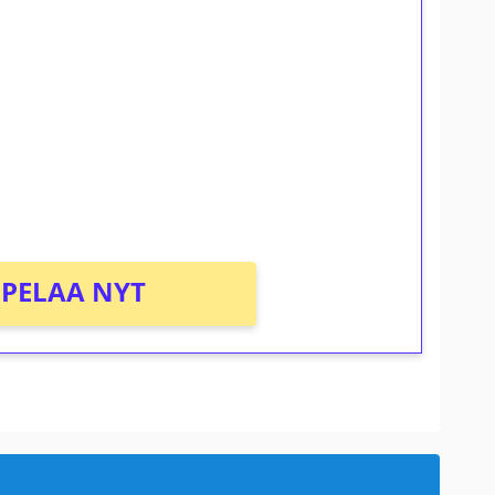
ilmaiskierroksia ilman
osta Tuohi 1000 -peliin (arvo 0,20€ per
PELAA NYT