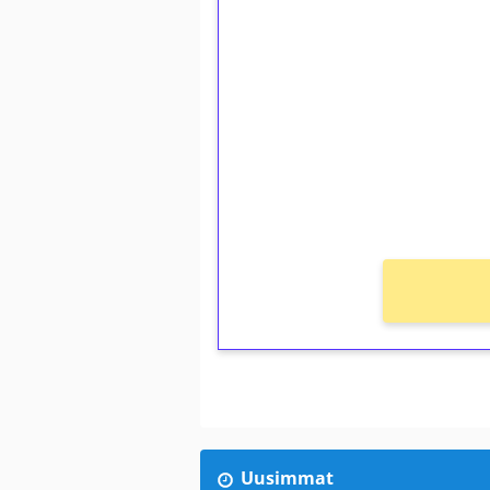
1€ = 10€ arvosta 
kierrätystä!
Talleta 1€
Saat heti 50 ilmaiskierr
kierros)!
Ei kierrätysvaatimusta!
Uusimmat