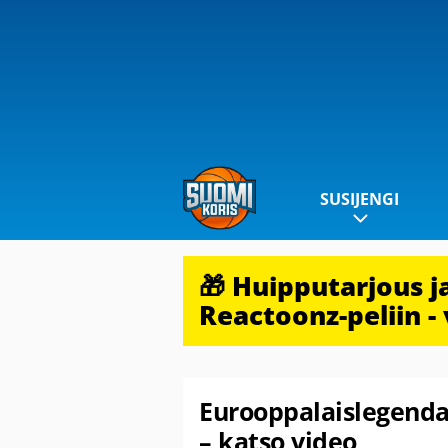
SUSIJENGI
🎁 Huipputarjous 
Reactoonz-peliin - 
Eurooppalaislegenda
– katso video