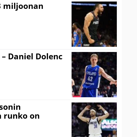
3 miljoonan
 – Daniel Dolenc
sonin
n runko on