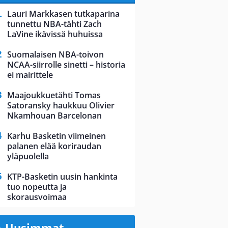
Lauri Markkasen tutkaparina
tunnettu NBA-tähti Zach
LaVine ikävissä huhuissa
Suomalaisen NBA-toivon
NCAA-siirrolle sinetti – historia
ei mairittele
Maajoukkuetähti Tomas
Satoransky haukkuu Olivier
Nkamhouan Barcelonan
Karhu Basketin viimeinen
palanen elää koriraudan
yläpuolella
KTP-Basketin uusin hankinta
tuo nopeutta ja
skorausvoimaa
Uusimmat