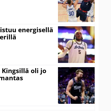
istuu energisellä
erillä
ingsillä oli jo
omantas