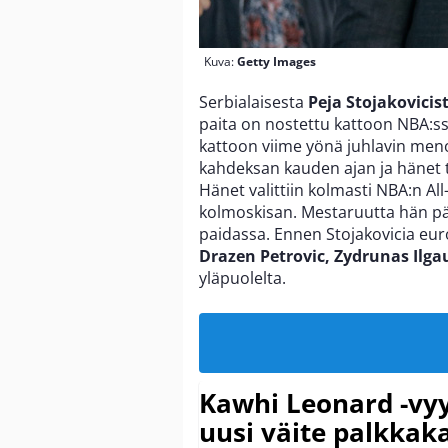
Kuva:
Getty Images
Serbialaisesta
Peja Stojakovicis
paita on nostettu kattoon NBA:s
kattoon viime yönä juhlavin men
kahdeksan kauden ajan ja hänet t
Hänet valittiin kolmasti NBA:n All
kolmoskisan. Mestaruutta hän pää
paidassa. Ennen Stojakovicia eur
Drazen Petrovic, Zydrunas Ilg
yläpuolelta.
Kawhi Leonard -vyy
uusi väite palkkak