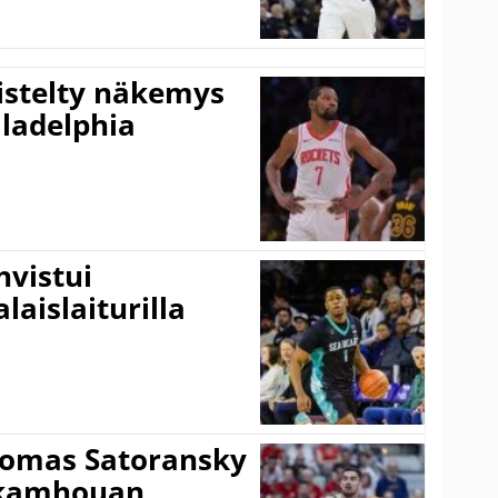
iistelty näkemys
ladelphia
vistui
laislaiturilla
Tomas Satoransky
Nkamhouan