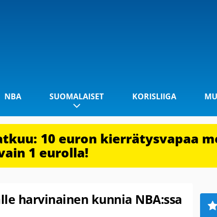
NBA
SUOMALAISET
KORISLIIGA
MU
jatkuu: 10 euron kierrätysvapaa m
vain 1 eurolla!
lle harvinainen kunnia NBA:ssa