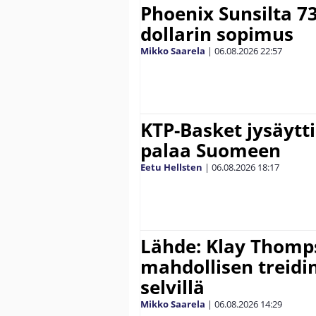
Phoenix Sunsilta 7
dollarin sopimus
Mikko Saarela
|
06.08.2026
22:57
KTP-Basket jysäytti
palaa Suomeen
Eetu Hellsten
|
06.08.2026
18:17
Lähde: Klay Thomp
mahdollisen treidi
selvillä
Mikko Saarela
|
06.08.2026
14:29