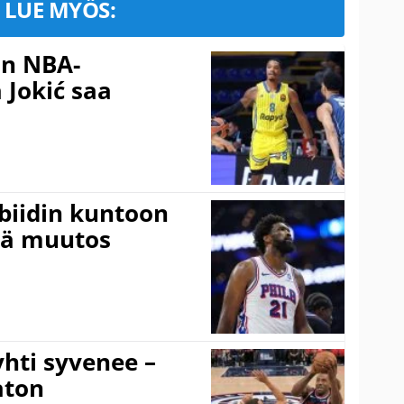
LUE MYÖS:
in NBA-
 Jokić saa
mbiidin kuntoon
vä muutos
hti syvenee –
aton