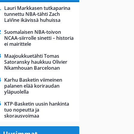
Lauri Markkasen tutkaparina
tunnettu NBA-tähti Zach
LaVine ikävissä huhuissa
Suomalaisen NBA-toivon
NCAA-siirrolle sinetti – historia
ei mairittele
Maajoukkuetähti Tomas
Satoransky haukkuu Olivier
Nkamhouan Barcelonan
Karhu Basketin viimeinen
palanen elää koriraudan
yläpuolella
KTP-Basketin uusin hankinta
tuo nopeutta ja
skorausvoimaa
Uusimmat