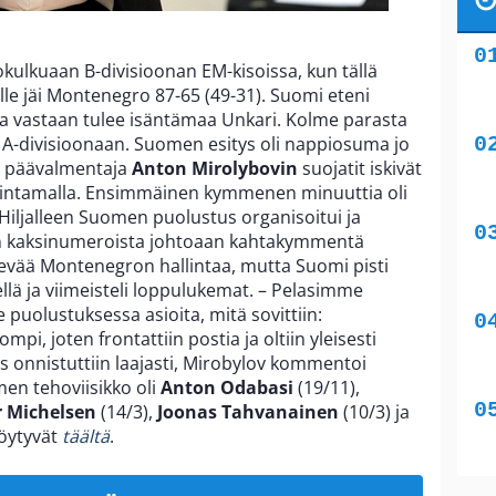
okulkuaan B-divisioonan EM-kisoissa, kun tällä
le jäi Montenegro 87-65 (49-31). Suomi eteni
aina vastaan tulee isäntämaa Unkari. Kolme parasta
 A-divisioonaan. Suomen esitys oli nappiosuma jo
n päävalmentaja
Anton Mirolybovin
suojatit iskivät
rintamalla. Ensimmäinen kymmenen minuuttia oli
. Hiljalleen Suomen puolustus organisoitui ja
an kaksinumeroista johtoaan kahtakymmentä
lievää Montenegron hallintaa, mutta Suomi pisti
lä ja viimeisteli loppulukemat. – Pelasimme
 puolustuksessa asioita, mitä sovittiin:
i, joten frontattiin postia ja oltiin yleisesti
s onnistuttiin laajasti, Mirobylov kommentoi
men tehoviisikko oli
Anton Odabasi
(19/11),
 Michelsen
(14/3),
Joonas Tahvanainen
(10/3) ja
löytyvät
täältä
.