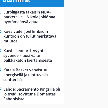
Euroliigasta takaisin NBA-
parketeille – Nikola Jokić saa
pyytämäänsä apua
Kova väite: Joel Embiidin
kuntoon on tullut merkittävä
muutos
Kawhi Leonard -vyyhti
syvenee – uusi väite
palkkakaton kiertämisestä
Kataja Basket vahvistuu
energisellä ja ulottuvalla
sentterillä
Lähde: Sacramento Kingsillä oli
jo treidi sovittuna Domantas
Sabonisista