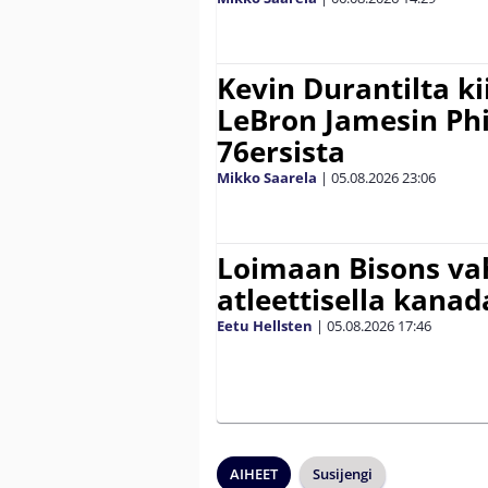
Kevin Durantilta k
LeBron Jamesin Phi
76ersista
Mikko Saarela
|
05.08.2026
23:06
Loimaan Bisons vah
atleettisella kanada
Eetu Hellsten
|
05.08.2026
17:46
AIHEET
Susijengi