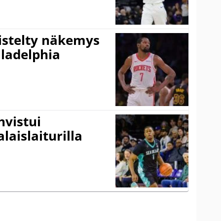
iistelty näkemys
ladelphia
vistui
laislaiturilla