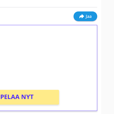
Jaa
ilmaiskierroksia ilman
osta Tuohi 1000 -peliin (arvo 0,20€ per
PELAA NYT