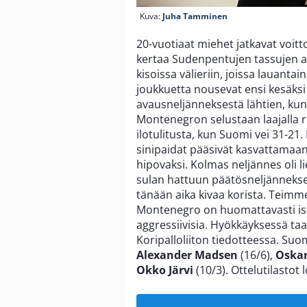
Kuva:
Juha Tamminen
20-vuotiaat miehet jatkavat voitt
kertaa Sudenpentujen tassujen al
kisoissa välieriin, joissa lauant
joukkuetta nousevat ensi kesäksi
avausneljänneksestä lähtien, ku
Montenegron selustaan laajalla 
ilotulitusta, kun Suomi vei 31-21
sinipaidat pääsivät kasvattama
hipovaksi. Kolmas neljännes oli 
sulan hattuun päätösneljänneksel
tänään aika kivaa korista. Teimme
Montenegro on huomattavasti isomp
aggressiivisia. Hyökkäyksessä taa
Koripalloliiton tiedotteessa. Suo
Alexander Madsen
(16/6),
Oskar
Okko Järvi
(10/3). Ottelutilastot 