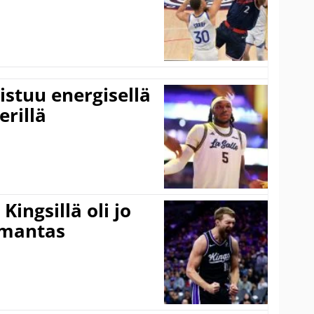
istuu energisellä
erillä
ingsillä oli jo
omantas