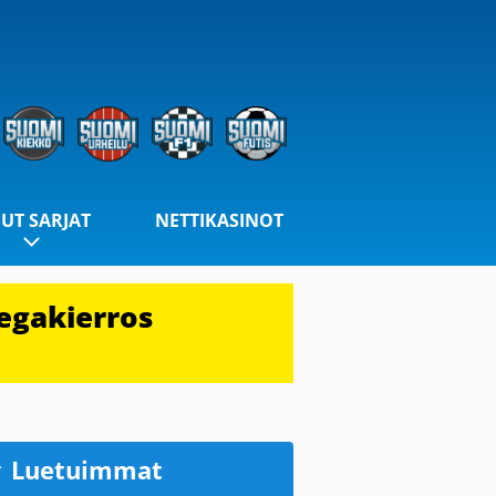
UT SARJAT
NETTIKASINOT
egakierros
Luetuimmat