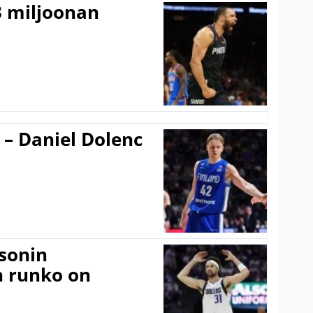
3 miljoonan
 – Daniel Dolenc
sonin
n runko on