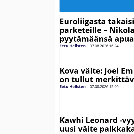
Euroliigasta takais
parketeille – Nikola
pyytämäänsä apua
Eetu Hellsten
|
07.08.2026
16:24
Kova väite: Joel E
on tullut merkittä
Eetu Hellsten
|
07.08.2026
15:40
Kawhi Leonard -vyy
uusi väite palkkak