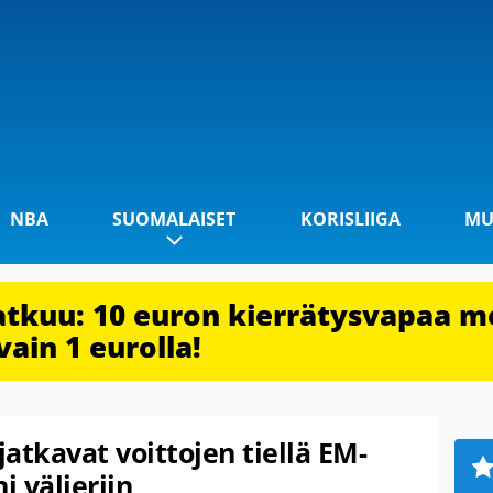
NBA
SUOMALAISET
KORISLIIGA
MU
jatkuu: 10 euron kierrätysvapaa m
vain 1 eurolla!
atkavat voittojen tiellä EM-
i välieriin