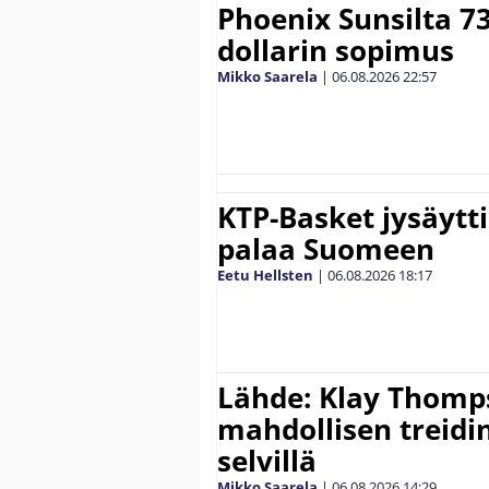
Phoenix Sunsilta 7
dollarin sopimus
Mikko Saarela
|
06.08.2026
22:57
KTP-Basket jysäytti
palaa Suomeen
Eetu Hellsten
|
06.08.2026
18:17
Lähde: Klay Thomp
mahdollisen treidi
selvillä
Mikko Saarela
|
06.08.2026
14:29