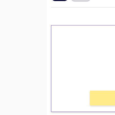
1€ = 10€ arvosta 
kierrätystä!
Talleta 1€
Saat heti 50 ilmaiskierr
kierros)!
Ei kierrätysvaatimusta!