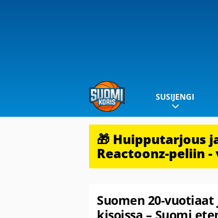
SUSIJENGI
🎁 Huipputarjous 
Reactoonz-peliin - 
Suomen 20-vuotiaat j
kisoissa – Suomi eten