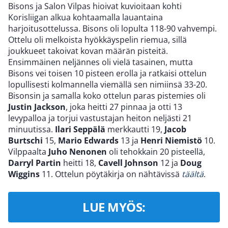
Bisons ja Salon Vilpas hioivat kuvioitaan kohti
Korisliigan alkua kohtaamalla lauantaina
harjoitusottelussa. Bisons oli lopulta 118-90 vahvempi.
Ottelu oli melkoista hyökkäyspelin riemua, sillä
joukkueet takoivat kovan määrän pisteitä.
Ensimmäinen neljännes oli vielä tasainen, mutta
Bisons vei toisen 10 pisteen erolla ja ratkaisi ottelun
lopullisesti kolmannella viemällä sen nimiinsä 33-20.
Bisonsin ja samalla koko ottelun paras pistemies oli
Justin Jackson
, joka heitti 27 pinnaa ja otti 13
levypalloa ja torjui vastustajan heiton neljästi 21
minuutissa.
Ilari Seppälä
merkkautti 19,
Jacob
Burtschi
15,
Mario Edwards
13 ja
Henri Niemistö
10.
Vilppaalta
Juho Nenonen
oli tehokkain 20 pisteellä,
Darryl Partin
heitti 18,
Cavell Johnson
12 ja
Doug
Wiggins
11. Ottelun pöytäkirja on nähtävissä
täältä
.
LUE MYÖS: