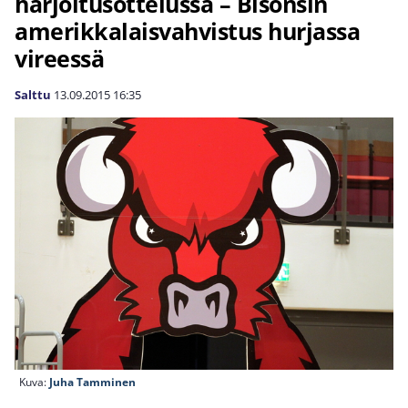
harjoitusottelussa – Bisonsin
amerikkalaisvahvistus hurjassa
vireessä
Salttu
13.09.2015
16:35
Kuva:
Juha Tamminen