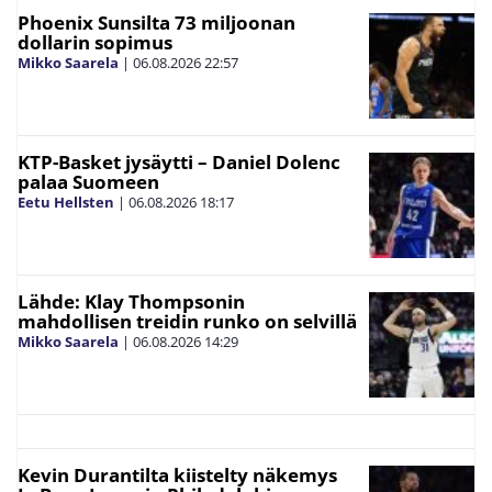
Phoenix Sunsilta 73 miljoonan
dollarin sopimus
Mikko Saarela
|
06.08.2026
22:57
KTP-Basket jysäytti – Daniel Dolenc
palaa Suomeen
Eetu Hellsten
|
06.08.2026
18:17
Lähde: Klay Thompsonin
mahdollisen treidin runko on selvillä
Mikko Saarela
|
06.08.2026
14:29
Kevin Durantilta kiistelty näkemys