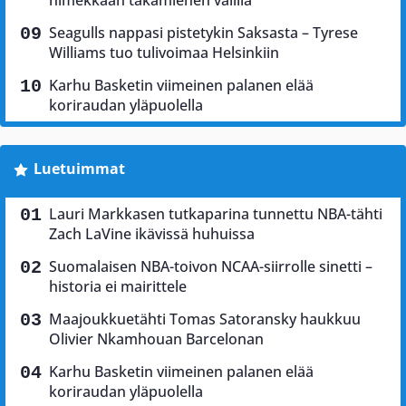
nimekkään takamiehen välillä
Seagulls nappasi pistetykin Saksasta – Tyrese
Williams tuo tulivoimaa Helsinkiin
Karhu Basketin viimeinen palanen elää
koriraudan yläpuolella
Luetuimmat
Lauri Markkasen tutkaparina tunnettu NBA-tähti
Zach LaVine ikävissä huhuissa
Suomalaisen NBA-toivon NCAA-siirrolle sinetti –
historia ei mairittele
Maajoukkuetähti Tomas Satoransky haukkuu
Olivier Nkamhouan Barcelonan
Karhu Basketin viimeinen palanen elää
koriraudan yläpuolella