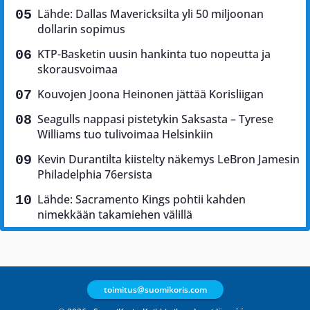
Lähde: Dallas Mavericksilta yli 50 miljoonan
dollarin sopimus
KTP-Basketin uusin hankinta tuo nopeutta ja
skorausvoimaa
Kouvojen Joona Heinonen jättää Korisliigan
Seagulls nappasi pistetykin Saksasta – Tyrese
Williams tuo tulivoimaa Helsinkiin
Kevin Durantilta kiistelty näkemys LeBron Jamesin
Philadelphia 76ersista
Lähde: Sacramento Kings pohtii kahden
nimekkään takamiehen välillä
toimitus@suomikoris.com