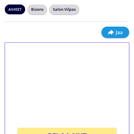
AIHEET
Bisons
Salon Vilpas
Jaa
1€ = 10€ arvosta
ilmaiskierroksia ilman
kierrätystä!
Talleta 1€
Saat heti 50 ilmaiskierrosta Tuohi 1000 -
peliin (arvo 0,20€ per kierros)!
Ei kierrätysvaatimusta!