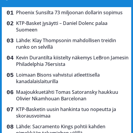
Phoenix Sunsilta 73 miljoonan dollarin sopimus
KTP-Basket jysäytti – Daniel Dolenc palaa
Suomeen
Lähde: Klay Thompsonin mahdollisen treidin
runko on selvillä
Kevin Durantilta kiistelty näkemys LeBron Jamesin
Philadelphia 76ersista
Loimaan Bisons vahvistui atleettisella
kanadalaislaiturilla
Maajoukkuetähti Tomas Satoransky haukkuu
Olivier Nkamhouan Barcelonan
KTP-Basketin uusin hankinta tuo nopeutta ja
skorausvoimaa
Lähde: Sacramento Kings pohtii kahden