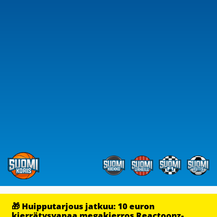
🎁 Huipputarjous jatkuu: 10 euron
kierrätysvapaa megakierros Reactoonz-