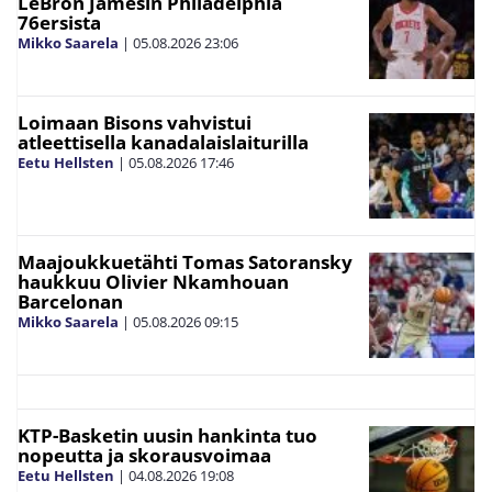
LeBron Jamesin Philadelphia
76ersista
Mikko Saarela
|
05.08.2026
23:06
Loimaan Bisons vahvistui
atleettisella kanadalaislaiturilla
Eetu Hellsten
|
05.08.2026
17:46
Maajoukkuetähti Tomas Satoransky
haukkuu Olivier Nkamhouan
Barcelonan
Mikko Saarela
|
05.08.2026
09:15
KTP-Basketin uusin hankinta tuo
nopeutta ja skorausvoimaa
Eetu Hellsten
|
04.08.2026
19:08