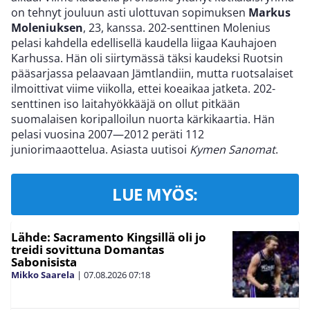
on tehnyt jouluun asti ulottuvan sopimuksen
Markus
Moleniuksen
, 23, kanssa. 202-senttinen Molenius
pelasi kahdella edellisellä kaudella liigaa Kauhajoen
Karhussa. Hän oli siirtymässä täksi kaudeksi Ruotsin
pääsarjassa pelaavaan Jämtlandiin, mutta ruotsalaiset
ilmoittivat viime viikolla, ettei koeaikaa jatketa. 202-
senttinen iso laitahyökkääjä on ollut pitkään
suomalaisen koripalloilun nuorta kärkikaartia. Hän
pelasi vuosina 2007—2012 peräti 112
juniorimaaottelua. Asiasta uutisoi
Kymen Sanomat
.
LUE MYÖS:
Lähde: Sacramento Kingsillä oli jo
treidi sovittuna Domantas
Sabonisista
Mikko Saarela
|
07.08.2026
07:18