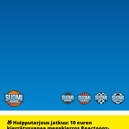
🎁 Huipputarjous jatkuu: 10 euron
kierrätysvapaa megakierros Reactoonz-