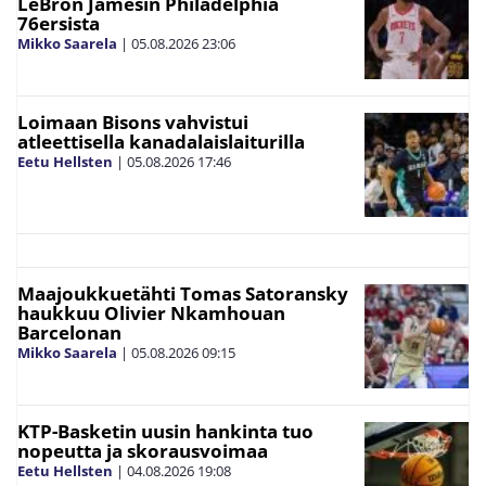
LeBron Jamesin Philadelphia
76ersista
Mikko Saarela
|
05.08.2026
23:06
Loimaan Bisons vahvistui
atleettisella kanadalaislaiturilla
Eetu Hellsten
|
05.08.2026
17:46
Maajoukkuetähti Tomas Satoransky
haukkuu Olivier Nkamhouan
Barcelonan
Mikko Saarela
|
05.08.2026
09:15
KTP-Basketin uusin hankinta tuo
nopeutta ja skorausvoimaa
Eetu Hellsten
|
04.08.2026
19:08