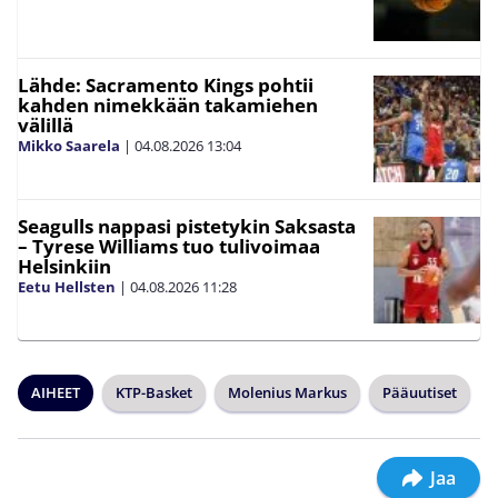
Lähde: Sacramento Kings pohtii
kahden nimekkään takamiehen
välillä
Mikko Saarela
|
04.08.2026
13:04
Seagulls nappasi pistetykin Saksasta
– Tyrese Williams tuo tulivoimaa
Helsinkiin
Eetu Hellsten
|
04.08.2026
11:28
AIHEET
KTP-Basket
Molenius Markus
Pääuutiset
Jaa