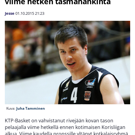
viime hetken täsmähankinta
Jesse
01.10.2015
21:23
Kuva:
Juha Tamminen
KTP-Basket on vahvistanut rivejään kovan tason
pelaajalla viime hetkellä ennen kotimaisen Korisliigan
alkua. Viime kaudella pronssille yltänyt kotkalaisryhmä