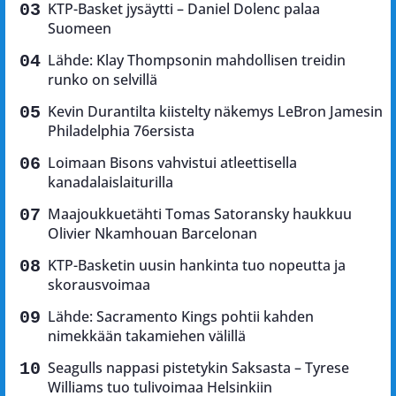
KTP-Basket jysäytti – Daniel Dolenc palaa
Suomeen
Lähde: Klay Thompsonin mahdollisen treidin
runko on selvillä
Kevin Durantilta kiistelty näkemys LeBron Jamesin
Philadelphia 76ersista
Loimaan Bisons vahvistui atleettisella
kanadalaislaiturilla
Maajoukkuetähti Tomas Satoransky haukkuu
Olivier Nkamhouan Barcelonan
KTP-Basketin uusin hankinta tuo nopeutta ja
skorausvoimaa
Lähde: Sacramento Kings pohtii kahden
nimekkään takamiehen välillä
Seagulls nappasi pistetykin Saksasta – Tyrese
Williams tuo tulivoimaa Helsinkiin