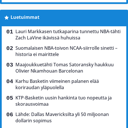
Luetuimmat
Lauri Markkasen tutkaparina tunnettu NBA-tähti
Zach LaVine ikävissä huhuissa
Suomalaisen NBA-toivon NCAA-siirrolle sinetti –
historia ei mairittele
Maajoukkuetähti Tomas Satoransky haukkuu
Olivier Nkamhouan Barcelonan
Karhu Basketin viimeinen palanen elää
koriraudan yläpuolella
KTP-Basketin uusin hankinta tuo nopeutta ja
skorausvoimaa
Lähde: Dallas Mavericksilta yli 50 miljoonan
dollarin sopimus