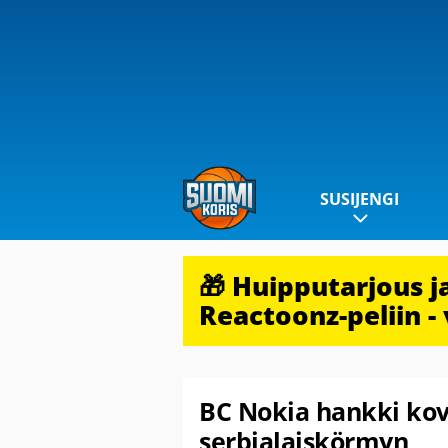
SUSIJENGI
🎁 Huipputarjous 
Reactoonz-peliin - 
BC Nokia hankki kov
serbialaiskörmyn