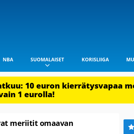
NBA
SUOMALAISET
KORISLIIGA
MU
jatkuu: 10 euron kierrätysvapaa m
vain 1 eurolla!
at meriitit omaavan