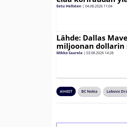
Eetu Hellsten
|
04.08.2026
11:04
Lähde: Dallas Maver
miljoonan dollarin
Mikko Saarela
|
03.08.2026
14:28
AIHEET
BC Nokia
Labovic Dr