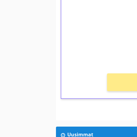
1€ = 10€ arvosta 
kierrätystä!
Talleta 1€
Saat heti 50 ilmaiskierr
kierros)!
Ei kierrätysvaatimusta!
Uusimmat