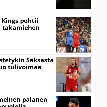
Kings pohtii
 takamiehen
istetykin Saksasta
tuo tulivoimaa
imeinen palanen
äpuolella