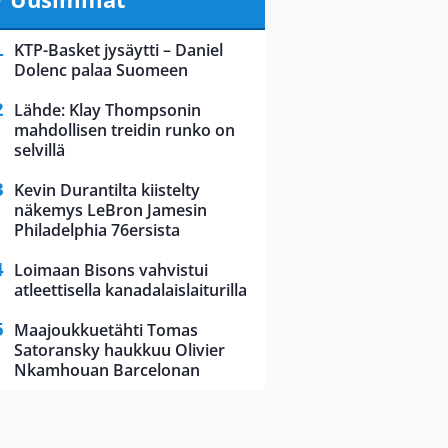
KTP-Basket jysäytti – Daniel
Dolenc palaa Suomeen
Lähde: Klay Thompsonin
mahdollisen treidin runko on
selvillä
Kevin Durantilta kiistelty
näkemys LeBron Jamesin
Philadelphia 76ersista
Loimaan Bisons vahvistui
atleettisella kanadalaislaiturilla
Maajoukkuetähti Tomas
Satoransky haukkuu Olivier
Nkamhouan Barcelonan