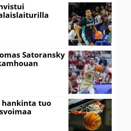
vistui
laislaiturilla
Tomas Satoransky
Nkamhouan
 hankinta tuo
usvoimaa