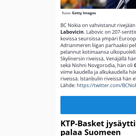
Kuva:
Getty Images
BC Nokia on vahvistanut rivejää
Labovicin
. Labovic on 207-sentti
kovissa seuroissa ympäri Euroop
Adrianmeren liigan parhaaksi pela
pelannut kotimaansa ulkopuolell
Skylinersin riveissä, Venäjällä hä
sekä Nishni Novgorodia, hän oli
viime kaudella ja alkukaudella hä
riveissä. Istanbulin riveissä hän e
Lähde:
https://twitter.com/BCNo
KTP-Basket jysäytti
palaa Suomeen