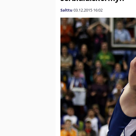
Salttu
03.12.2015
16:02