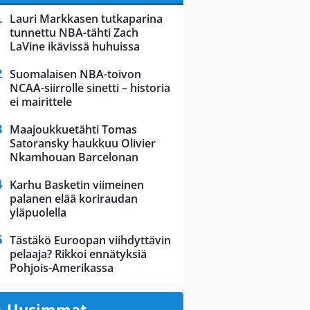
Lauri Markkasen tutkaparina
tunnettu NBA-tähti Zach
LaVine ikävissä huhuissa
Suomalaisen NBA-toivon
NCAA-siirrolle sinetti – historia
ei mairittele
Maajoukkuetähti Tomas
Satoransky haukkuu Olivier
Nkamhouan Barcelonan
Karhu Basketin viimeinen
palanen elää koriraudan
yläpuolella
Tästäkö Euroopan viihdyttävin
pelaaja? Rikkoi ennätyksiä
Pohjois-Amerikassa
Uusimmat