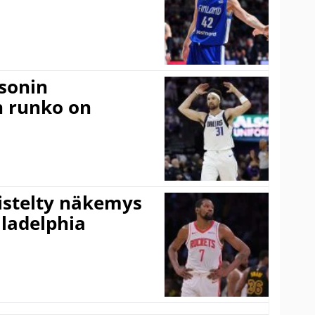
sonin
n runko on
iistelty näkemys
ladelphia