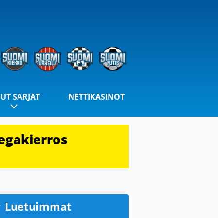
UT SARJAT
NETTIKASINOT
egakierros
Luetuimmat