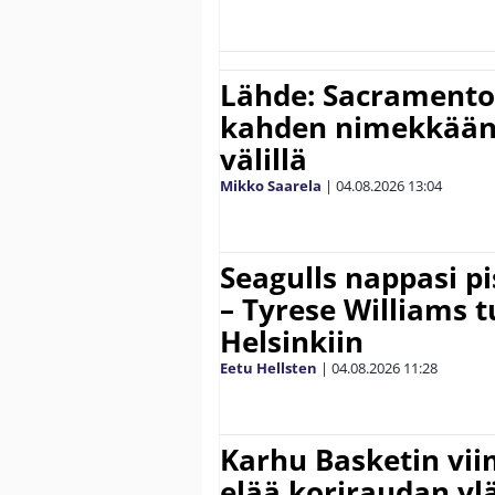
Lähde: Sacramento 
kahden nimekkään
välillä
Mikko Saarela
|
04.08.2026
13:04
Seagulls nappasi p
– Tyrese Williams 
Helsinkiin
Eetu Hellsten
|
04.08.2026
11:28
Karhu Basketin vi
elää koriraudan yl