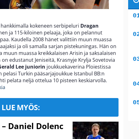
n hankkimalla kokeneen serbipeluri
Dragan
nen ja 115-kiloinen pelaaja, joka on pelannut
paa. Kaudella 2008 hänet valittiin muun muassa
ajaksi ja oli samalla sarjan pistekuningas. Hän on
a muun muassa kreikkalaisen Arisin ja saksalaisen
n on edustanut Jeniseitä, Krasnyje Krylja Sovetovia
Gerald Lee juniorin
joukkuekaverina Ploiestissa
n pelasi Turkin pääsarjajoukkue Istanbul BB:n
hti pelata neljä ottelua 10 pisteen keskiarvolla.
kia
LUE MYÖS:
 – Daniel Dolenc