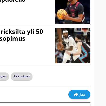
icksilta yli 50
 sopimus
agan
Pääuutiset
Jaa