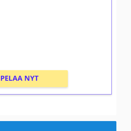
ilmaiskierroksia ilman
osta Tuohi 1000 -peliin (arvo 0,20€ per
PELAA NYT