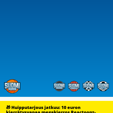
🎁 Huipputarjous jatkuu: 10 euron
kierrätysvapaa megakierros Reactoonz-