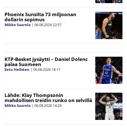
Phoenix Sunsilta 73 miljoonan
dollarin sopimus
Mikko Saarela
|
06.08.2026
22:57
KTP-Basket jysäytti – Daniel Dolenc
palaa Suomeen
Eetu Hellsten
|
06.08.2026
18:17
Lähde: Klay Thompsonin
mahdollisen treidin runko on selvillä
Mikko Saarela
|
06.08.2026
14:29