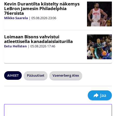
Kevin Durantilta kiistelty näkemys
LeBron Jamesin Philadelphia
76ersista
Mikko Saarela
|
05.08.2026
23:06
Loimaan Bisons vahvistui
atleettisella kanadalaislaiturilla
Eetu Hellsten
|
05.08.2026
17:46
AIHEET
Pääuutiset
Vaenerberg Alex
Jaa
1€ = 10€ arvosta