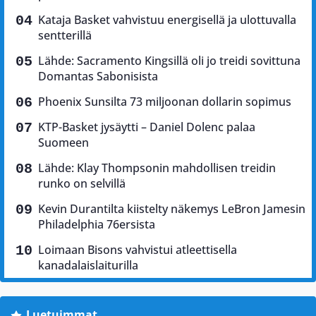
Kataja Basket vahvistuu energisellä ja ulottuvalla
sentterillä
Lähde: Sacramento Kingsillä oli jo treidi sovittuna
Domantas Sabonisista
Phoenix Sunsilta 73 miljoonan dollarin sopimus
KTP-Basket jysäytti – Daniel Dolenc palaa
Suomeen
Lähde: Klay Thompsonin mahdollisen treidin
runko on selvillä
Kevin Durantilta kiistelty näkemys LeBron Jamesin
Philadelphia 76ersista
Loimaan Bisons vahvistui atleettisella
kanadalaislaiturilla
Luetuimmat