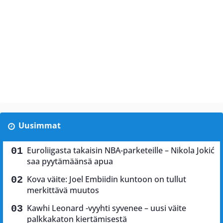
Uusimmat
Euroliigasta takaisin NBA-parketeille – Nikola Jokić
saa pyytämäänsä apua
Kova väite: Joel Embiidin kuntoon on tullut
merkittävä muutos
Kawhi Leonard -vyyhti syvenee – uusi väite
palkkakaton kiertämisestä