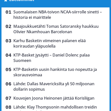
Suomalaisen NBA-toivon NCAA-siirrolle sinetti –
historia ei mairittele
Maajoukkuetähti Tomas Satoransky haukkuu
Olivier Nkamhouan Barcelonan
Karhu Basketin viimeinen palanen elää
koriraudan yläpuolella
KTP-Basket jysäytti – Daniel Dolenc palaa
Suomeen
KTP-Basketin uusin hankinta tuo nopeutta ja
skorausvoimaa
Lähde: Dallas Mavericksilta yli 50 miljoonan
dollarin sopimus
Kouvojen Joona Heinonen jättää Korisliigan
Lähde: Klay Thompsonin mahdollisen treidin