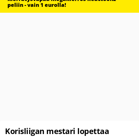
peliin - vain 1 eurolla!
Korisliigan mestari lopettaa