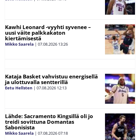
Kawhi Leonard -vyyhti syvenee –
uusi väite palkkakaton
kiertämisestä
Mikko Saarela
|
07.08.2026
13:26
Kataja Basket vahvistuu energisellä
ja ulottuvalla sentterillä
Eetu Hellsten
|
07.08.2026
12:13
Lähde: Sacramento Kingsillä oli jo
treidi sovittuna Domantas
Sabonisista
Mikko Saarela
|
07.08.2026
07:18