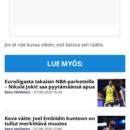
Jos et näe kuvaa oikein, voit katsoa sen täältä.
LUE MYÖS:
Euroliigasta takaisin NBA-parketeille
– Nikola Jokić saa pyytämäänsä apua
Eetu Hellsten
|
07.08.2026
16:24
Kova väite: Joel Embiidin kuntoon on
tullut merkittävä muutos
Eetu Hellsten
|
07.08.2026
15:40