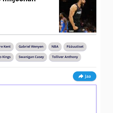
e Kent
Gabriel Wenyen
NBA
Pääuutiset
o Kings
Swanigan Casey
Tolliver Anthony
Jaa
ilmaiskierroksia ilman