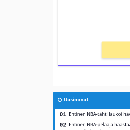
Talleta 1€
Saat heti 50 ilmaiskierr
kierros)!
Ei kierrätysvaatimusta!
Uusimmat
Entinen NBA-tähti laukoi h
Entinen NBA-pelaaja haasta