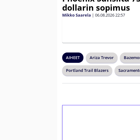
dollarin sopimus
Mikko Saarela
|
06.08.2026
22:57
AIHEET
Ariza Trevor
Bazemor
Portland Trail Blazers
Sacrament
1€ = 10€ arvosta 
kierrätystä!