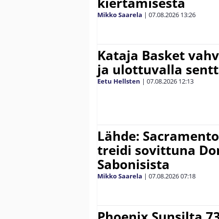
kiertämisestä
Mikko Saarela
|
07.08.2026
13:26
Kataja Basket vahv
ja ulottuvalla sentt
Eetu Hellsten
|
07.08.2026
12:13
Lähde: Sacramento K
treidi sovittuna D
Sabonisista
Mikko Saarela
|
07.08.2026
07:18
Phoenix Sunsilta 7