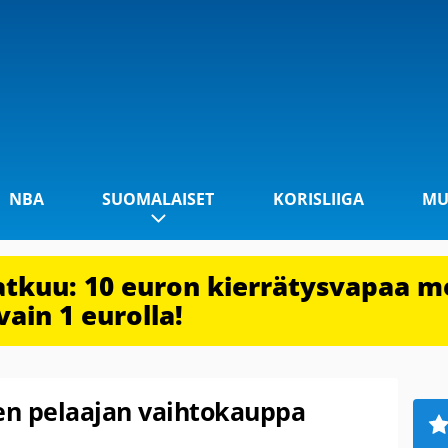
NBA
SUOMALAISET
KORISLIIGA
MU
jatkuu: 10 euron kierrätysvapaa m
vain 1 eurolla!
den pelaajan vaihtokauppa