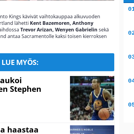
mento Kings kävivät vaihtokauppaa alkuvuoden
tland lähetti
Kent Bazemoren, Anthony
vaihdossa
Trevor Arizan, Wenyen Gabrielin
sekä
land antaa Sacramentolle kaksi toisen kierroksen
LUE MYÖS:
laukoi
en Stephen
ja haastaa