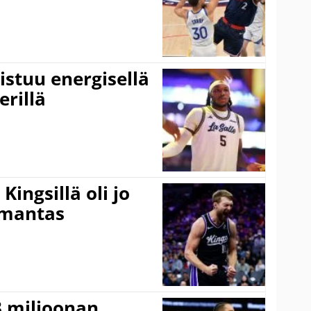
istuu energisellä
erillä
ingsillä oli jo
omantas
3 miljoonan