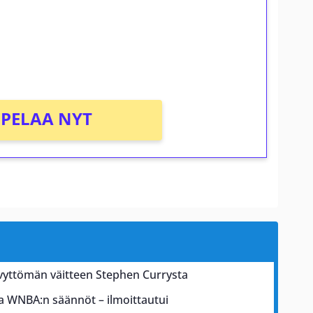
osta Tuohi 1000 -peliin (arvo 0,20€ per
PELAA NYT
ävyttömän väitteen Stephen Currysta
a WNBA:n säännöt – ilmoittautui