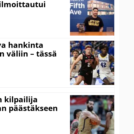
ilmoittautui
va hankinta
n väliin – tässä
kilpailija
an päästäkseen