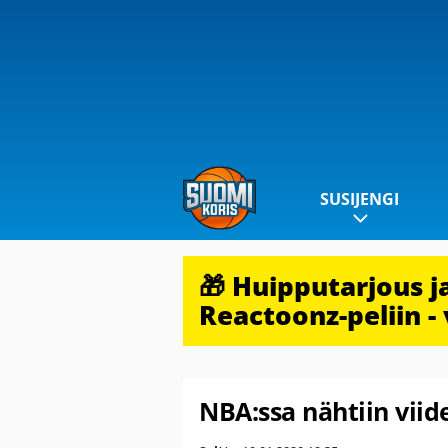
SUSIJENGI
🎁 Huipputarjous 
Reactoonz-peliin - 
NBA:ssa nähtiin vii