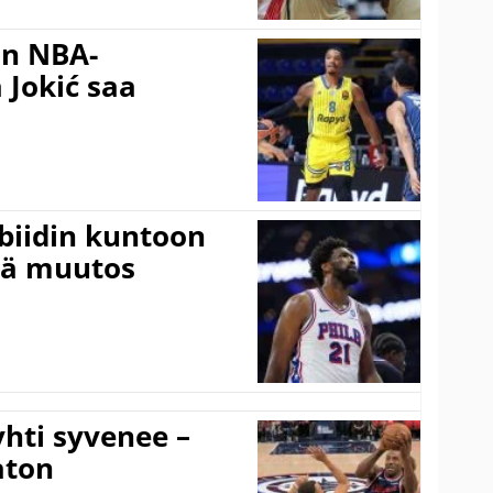
in NBA-
 Jokić saa
mbiidin kuntoon
vä muutos
hti syvenee –
aton