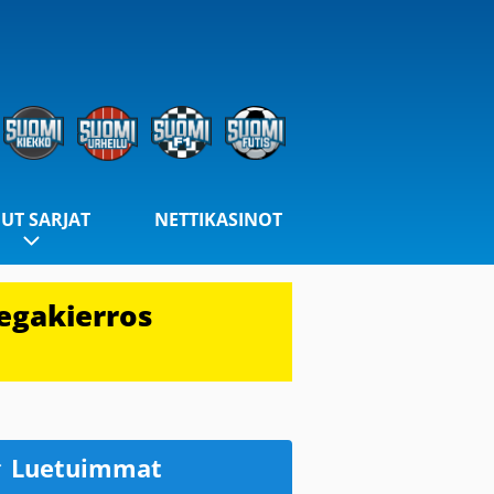
UT SARJAT
NETTIKASINOT
egakierros
Luetuimmat