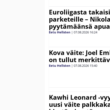
Euroliigasta takais
parketeille – Nikola
pyytämäänsä apua
Eetu Hellsten
|
07.08.2026
16:24
Kova väite: Joel E
on tullut merkittä
Eetu Hellsten
|
07.08.2026
15:40
Kawhi Leonard -vyy
uusi väite palkkak