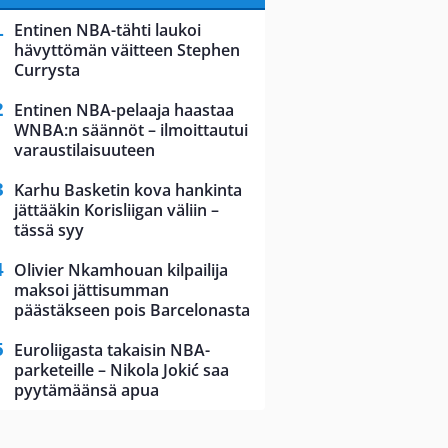
Entinen NBA-tähti laukoi
hävyttömän väitteen Stephen
Currysta
Entinen NBA-pelaaja haastaa
WNBA:n säännöt – ilmoittautui
varaustilaisuuteen
Karhu Basketin kova hankinta
jättääkin Korisliigan väliin –
tässä syy
Olivier Nkamhouan kilpailija
maksoi jättisumman
päästäkseen pois Barcelonasta
Euroliigasta takaisin NBA-
parketeille – Nikola Jokić saa
pyytämäänsä apua