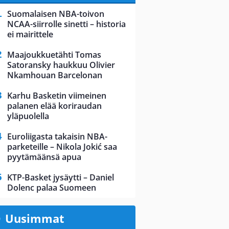
Suomalaisen NBA-toivon
NCAA-siirrolle sinetti – historia
ei mairittele
Maajoukkuetähti Tomas
Satoransky haukkuu Olivier
Nkamhouan Barcelonan
Karhu Basketin viimeinen
palanen elää koriraudan
yläpuolella
Euroliigasta takaisin NBA-
parketeille – Nikola Jokić saa
pyytämäänsä apua
KTP-Basket jysäytti – Daniel
Dolenc palaa Suomeen
Uusimmat