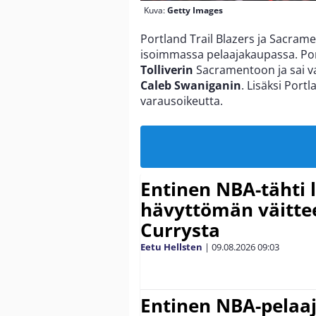
Kuva:
Getty Images
Portland Trail Blazers ja Sacra
isoimmassa pelaajakaupassa. Por
Tolliverin
Sacramentoon ja sai 
Caleb Swaniganin
. Lisäksi Port
varausoikeutta.
Entinen NBA-tähti 
hävyttömän väitte
Currysta
Eetu Hellsten
|
09.08.2026
09:03
Entinen NBA-pelaa