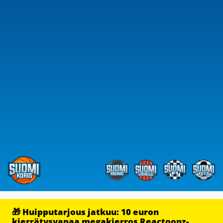
🎁 Huipputarjous jatkuu: 10 euron
kierrätysvapaa megakierros Reactoonz-