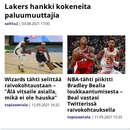
Lakers hankki kokeneita
paluumuuttajia
salttu2
|
03.08.2021
17:00
Wizards tähti selittää
NBA-tähti piikitti
raivokohtaustaan –
Bradley Bealia
”Älä vitsaile asialla,
loukkaantumisesta –
mikä ei ole hauska”
Beal vastasi
Twitterissä
topiassetala
|
12.05.2021
16:32
raivokohtauksella
topiassetala
|
11.05.2021
15:35