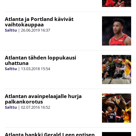
Atlanta ja Portland kävivät
vaihtokauppaa
Salttu
|
26.06.2019
16:37
Atlantan tähden loppukausi
uhattuna
Salttu
|
13.03.2018
15:54
Atlantan avainpelaajalle hurja
palkankorotus
Salttu
|
02.07.2016
16:52
Atlanta hankki Gerald Leen entisen