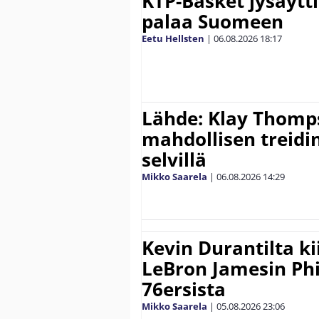
KTP-Basket jysäytti
palaa Suomeen
Eetu Hellsten
|
06.08.2026
18:17
Lähde: Klay Thomp
mahdollisen treidi
selvillä
Mikko Saarela
|
06.08.2026
14:29
Kevin Durantilta k
LeBron Jamesin Phi
76ersista
Mikko Saarela
|
05.08.2026
23:06