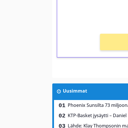
Saat heti 50 ilmaiskierr
kierros)!
Ei kierrätysvaatimusta!
Uusimmat
Phoenix Sunsilta 73 miljoon
KTP-Basket jysäytti – Dani
Lähde: Klay Thompsonin mahd