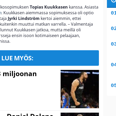
atkosopimuksen
Topias Kuukkasen
kanssa. Asiasta
n
. Kuukkasen aiemmassa sopimuksessa oli optio
taja
Jyrki Lindström
kertoi aiemmin, ettei
 kuitenkin muuttui matkan varrella. – Valmentaja
alunnut Kuukkasen jatkoa, mutta meillä oli
ursseja ensin isoon kotimaiseen pelaajaan,
issa.
LUE MYÖS:
3 miljoonan