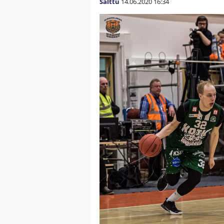
Salttu
14.06.2020
16:34