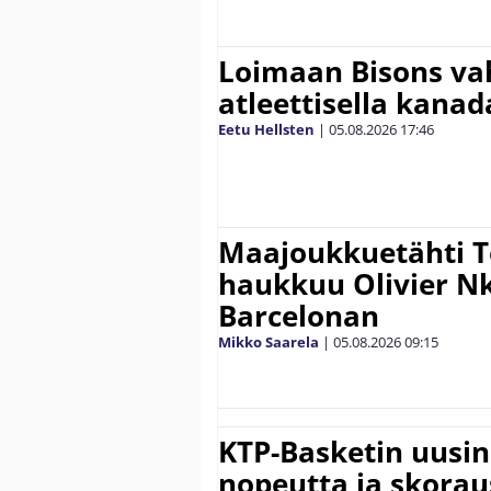
Loimaan Bisons vah
atleettisella kanada
Eetu Hellsten
|
05.08.2026
17:46
Maajoukkuetähti 
haukkuu Olivier 
Barcelonan
Mikko Saarela
|
05.08.2026
09:15
KTP-Basketin uusin
nopeutta ja skora