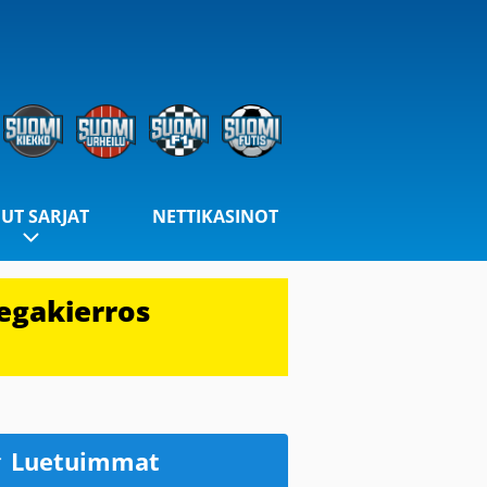
UT SARJAT
NETTIKASINOT
egakierros
Luetuimmat