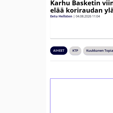
Karhu Basketin vi
elää koriraudan yl
Eetu Hellsten
|
04.08.2026
11:04
AIHEET
KTP
Kuukkanen Topia
1€ = 10€ arvosta 
kierrätystä!
Talleta 1€