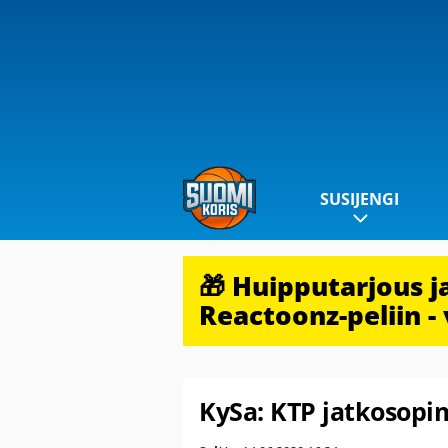
SUSIJENGI
🎁 Huipputarjous 
Reactoonz-peliin - 
KySa: KTP jatkosop