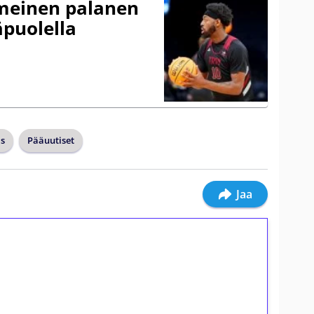
imeinen palanen
äpuolella
s
Pääuutiset
Jaa
ilmaiskierroksia ilman