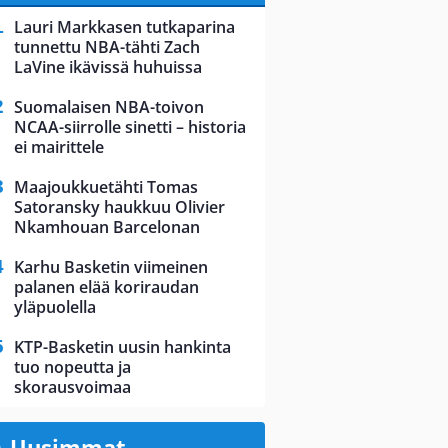
Lauri Markkasen tutkaparina
tunnettu NBA-tähti Zach
LaVine ikävissä huhuissa
Suomalaisen NBA-toivon
NCAA-siirrolle sinetti – historia
ei mairittele
Maajoukkuetähti Tomas
Satoransky haukkuu Olivier
Nkamhouan Barcelonan
Karhu Basketin viimeinen
palanen elää koriraudan
yläpuolella
KTP-Basketin uusin hankinta
tuo nopeutta ja
skorausvoimaa
Uusimmat