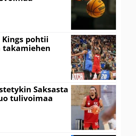
Kings pohtii
 takamiehen
istetykin Saksasta
tuo tulivoimaa