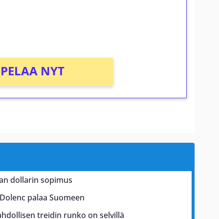
osta Tuohi 1000 -peliin (arvo 0,20€ per
PELAA NYT
an dollarin sopimus
el Dolenc palaa Suomeen
ollisen treidin runko on selvillä