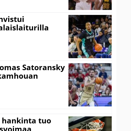
vistui
laislaiturilla
Tomas Satoransky
Nkamhouan
 hankinta tuo
usvoimaa