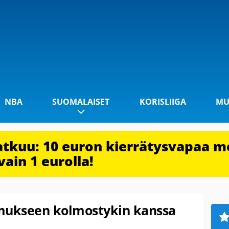
NBA
SUOMALAISET
KORISLIIGA
MU
jatkuu: 10 euron kierrätysvapaa m
vain 1 eurolla!
imukseen kolmostykin kanssa