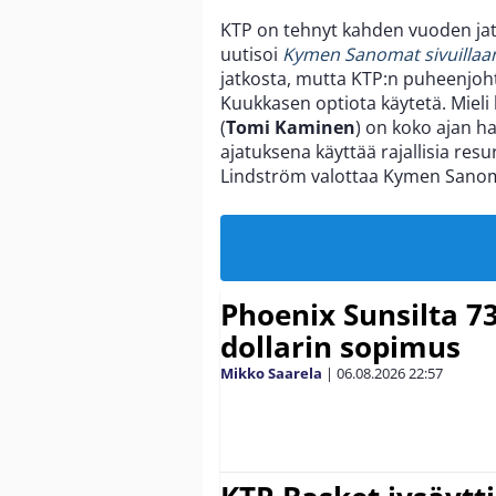
KTP on tehnyt kahden vuoden j
uutisoi
Kymen Sanomat sivuillaa
jatkosta, mutta KTP:n puheenjoh
Kuukkasen optiota käytetä. Mieli
(
Tomi Kaminen
) on koko ajan h
ajatuksena käyttää rajallisia res
Lindström valottaa Kymen Sanom
Phoenix Sunsilta 7
dollarin sopimus
Mikko Saarela
|
06.08.2026
22:57