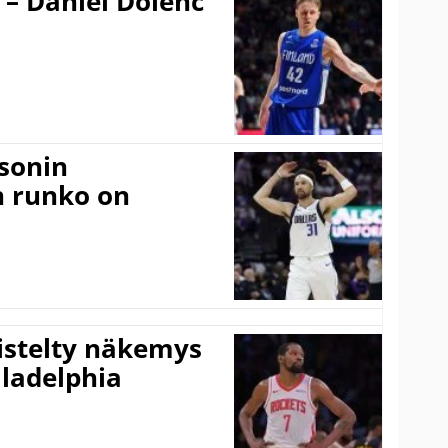
 – Daniel Dolenc
sonin
n runko on
iistelty näkemys
ladelphia