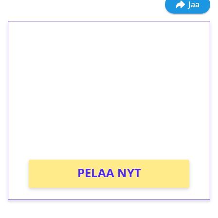
Jaa
1€ = 10€ arvosta
ilmaiskierroksia ilman
kierrätystä!
Talleta 1€
Saat heti 50 ilmaiskierrosta Tuohi 1000 -
peliin (arvo 0,20€ per kierros)!
Ei kierrätysvaatimusta!
PELAA NYT