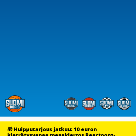
🎁 Huipputarjous jatkuu: 10 euron
kierrätysvapaa megakierros Reactoonz-