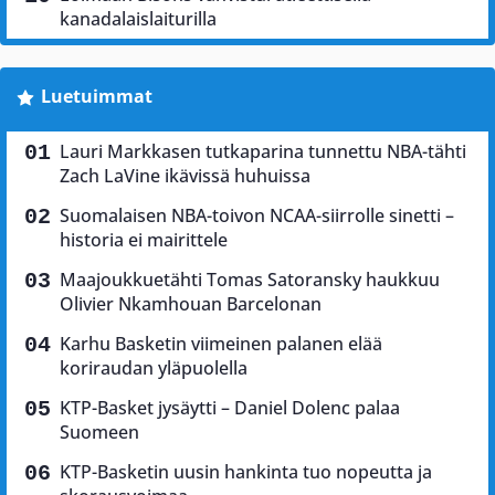
kanadalaislaiturilla
Luetuimmat
Lauri Markkasen tutkaparina tunnettu NBA-tähti
Zach LaVine ikävissä huhuissa
Suomalaisen NBA-toivon NCAA-siirrolle sinetti –
historia ei mairittele
Maajoukkuetähti Tomas Satoransky haukkuu
Olivier Nkamhouan Barcelonan
Karhu Basketin viimeinen palanen elää
koriraudan yläpuolella
KTP-Basket jysäytti – Daniel Dolenc palaa
Suomeen
KTP-Basketin uusin hankinta tuo nopeutta ja