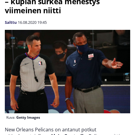
– kuplan surkea menestys
viimeinen niitti
Salttu
16.08.2020
19:45
Kuva:
Getty Images
New Orleans Pelicans on antanut potkut