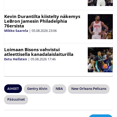
Kevin Durantilta kiistelty näkemys
LeBron Jamesin Philadelphia
76ersista
Mikko Saarela
|
05.08.2026
23:06
Loimaan Bisons vahvistui
atleettisella kanadalaislaiturilla
Eetu Hellsten
|
05.08.2026
17:46
AIHEET
Gentry Alvin
NBA
New Orleans Pelicans
Pääuutiset