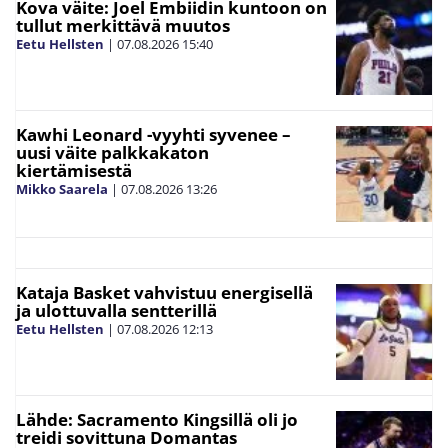
Kova väite: Joel Embiidin kuntoon on
tullut merkittävä muutos
Eetu Hellsten
|
07.08.2026
15:40
Kawhi Leonard -vyyhti syvenee –
uusi väite palkkakaton
kiertämisestä
Mikko Saarela
|
07.08.2026
13:26
Kataja Basket vahvistuu energisellä
ja ulottuvalla sentterillä
Eetu Hellsten
|
07.08.2026
12:13
Lähde: Sacramento Kingsillä oli jo
treidi sovittuna Domantas