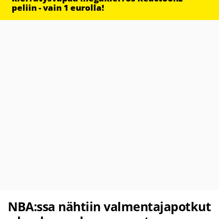
peliin - vain 1 eurolla!
NBA:ssa nähtiin valmentajapotkut