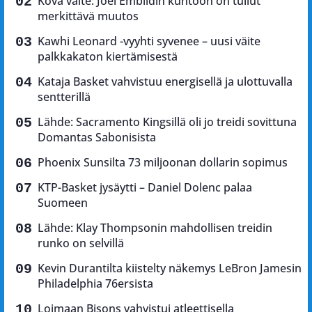
Kova väite: Joel Embiidin kuntoon on tullut
merkittävä muutos
Kawhi Leonard -vyyhti syvenee – uusi väite
palkkakaton kiertämisestä
Kataja Basket vahvistuu energisellä ja ulottuvalla
sentterillä
Lähde: Sacramento Kingsillä oli jo treidi sovittuna
Domantas Sabonisista
Phoenix Sunsilta 73 miljoonan dollarin sopimus
KTP-Basket jysäytti – Daniel Dolenc palaa
Suomeen
Lähde: Klay Thompsonin mahdollisen treidin
runko on selvillä
Kevin Durantilta kiistelty näkemys LeBron Jamesin
Philadelphia 76ersista
Loimaan Bisons vahvistui atleettisella