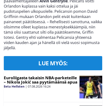
päävalmentajalleen
Alvin Gentrylle
. Pelicans voitti
Orlandon kuplassa vain kaksi ottelua ja jäi
pudotuspelien ulkopuolelle. Pelicansin pomon David
Griffinin mukaan Orlandon pelit eivät kuitenkaan
painaneet päätöksessä. – Rehellisesti sanottuna, vaikka
olisimme olleet kuplassa menestyksekkäämpiä, niin
tämä olisi saattanut silti olla päätöksemme, Griffin
totesi. Gentry ehti valmentaa Pelicansia yhteensä
viiden kauden ajan ja hänellä oli vielä vuosi sopimusta
jäljellä.
LUE MYÖS:
Euroliigasta takaisin NBA-parketeille
– Nikola Jokić saa pyytämäänsä apua
Eetu Hellsten
|
07.08.2026
16:24