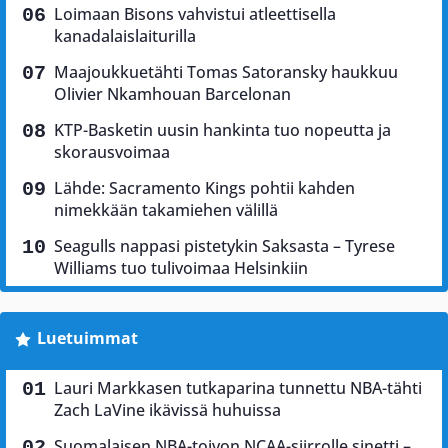
Loimaan Bisons vahvistui atleettisella
kanadalaislaiturilla
Maajoukkuetähti Tomas Satoransky haukkuu
Olivier Nkamhouan Barcelonan
KTP-Basketin uusin hankinta tuo nopeutta ja
skorausvoimaa
Lähde: Sacramento Kings pohtii kahden
nimekkään takamiehen välillä
Seagulls nappasi pistetykin Saksasta – Tyrese
Williams tuo tulivoimaa Helsinkiin
Luetuimmat
Lauri Markkasen tutkaparina tunnettu NBA-tähti
Zach LaVine ikävissä huhuissa
Suomalaisen NBA-toivon NCAA-siirrolle sinetti –