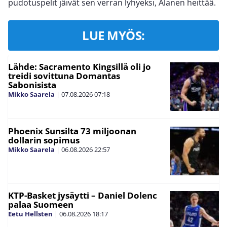
pudotuspelit jäivät sen verran lyhyeksi, Alanen heittää.
LUE MYÖS:
Lähde: Sacramento Kingsillä oli jo
treidi sovittuna Domantas
Sabonisista
Mikko Saarela
|
07.08.2026
07:18
Phoenix Sunsilta 73 miljoonan
dollarin sopimus
Mikko Saarela
|
06.08.2026
22:57
KTP-Basket jysäytti – Daniel Dolenc
palaa Suomeen
Eetu Hellsten
|
06.08.2026
18:17