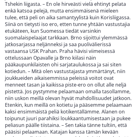
Tshekin liigasta. – En ole hirveästi vielä ehtinyt pelata
enkä katsoa pelejä, mutta ensimmäisenä mieleen
tulee, että peli on aika samantyylistä kuin Korisliigassa.
Siinä on tietysti iso ero, etten tunne yhtään vastustajia
etukäteen, kun Suomessa tiedät varsinkin
suomalaispelaajat tarkkaan. Brno sijoittui ylemmässä
jatkosarjassa neljänneksi ja saa puolivälierissä
vastaansa USK Prahan. Praha hävisi viimeisessä
ottelussaan Opavalle ja Brno kiilasi näin
pääkaupunkilaisten ohi sarjataulukossa ja sai siten
kotiedun. – Mitä olen vastustajasta ymmärtänyt, niin
joukkueiden aikaisemmissa peleissä voitot ovat
menneet tasan ja kaikissa piste-ero on ollut alle neljä
pistettä. Jos pystymme pelaamaan omalla tasollamme,
niin uskon meillä olevan hyvät mahdollisuudet jatkoon.
Etenkin, kun meillä on kotietu ja pääsemme pelaamaan
kaksi ensimmäistä peliä kotikentällämme. Alanen on
toipunut juuri parahiksi loukkaantumisestaan ja pukee
peliasun päälle tiistaina. – Sen takia tänne tultiin, että
pääsisi pelaamaan. Katajan kanssa tämän kevään