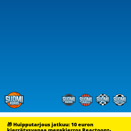
🎁 Huipputarjous jatkuu: 10 euron
kierrätysvapaa megakierros Reactoonz-