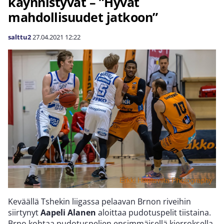
käynnistyvät – ”Hyvät
mahdollisuudet jatkoon”
salttu2
27.04.2021
12:22
Keväällä Tshekin liigassa pelaavan Brnon riveihin
siirtynyt
Aapeli Alanen
aloittaa pudotuspelit tiistaina.
Brno kohtaa pudotuspelien ensimmäisellä kierroksella