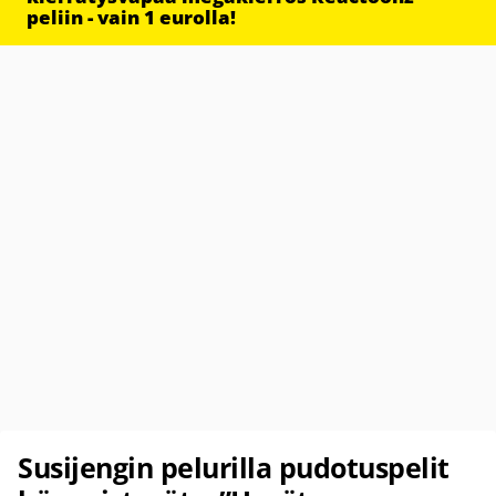
peliin - vain 1 eurolla!
Susijengin pelurilla pudotuspelit