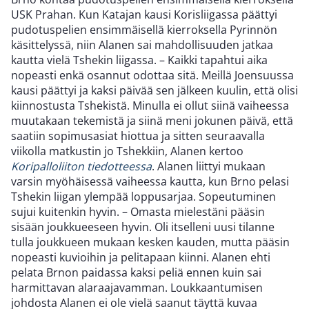
USK Prahan. Kun Katajan kausi Korisliigassa päättyi
pudotuspelien ensimmäisellä kierroksella Pyrinnön
käsittelyssä, niin Alanen sai mahdollisuuden jatkaa
kautta vielä Tshekin liigassa. – Kaikki tapahtui aika
nopeasti enkä osannut odottaa sitä. Meillä Joensuussa
kausi päättyi ja kaksi päivää sen jälkeen kuulin, että olisi
kiinnostusta Tshekistä. Minulla ei ollut siinä vaiheessa
muutakaan tekemistä ja siinä meni jokunen päivä, että
saatiin sopimusasiat hiottua ja sitten seuraavalla
viikolla matkustin jo Tshekkiin, Alanen kertoo
Koripalloliiton tiedotteessa
. Alanen liittyi mukaan
varsin myöhäisessä vaiheessa kautta, kun Brno pelasi
Tshekin liigan ylempää loppusarjaa. Sopeutuminen
sujui kuitenkin hyvin. – Omasta mielestäni pääsin
sisään joukkueeseen hyvin. Oli itselleni uusi tilanne
tulla joukkueen mukaan kesken kauden, mutta pääsin
nopeasti kuvioihin ja pelitapaan kiinni. Alanen ehti
pelata Brnon paidassa kaksi peliä ennen kuin sai
harmittavan alaraajavamman. Loukkaantumisen
johdosta Alanen ei ole vielä saanut täyttä kuvaa