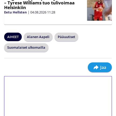
– Tyrese Williams tuo tulivoimaa
Helsinkiin
Eetu Hellsten
|
04.08.2026
11:28
AIHEET
Alanen Aapeli
Pääuutiset
Suomalaiset ulkomailla
Jaa
1€ = 10€ arvosta
ilmaiskierroksia ilman
kierrätystä!
Talleta 1€