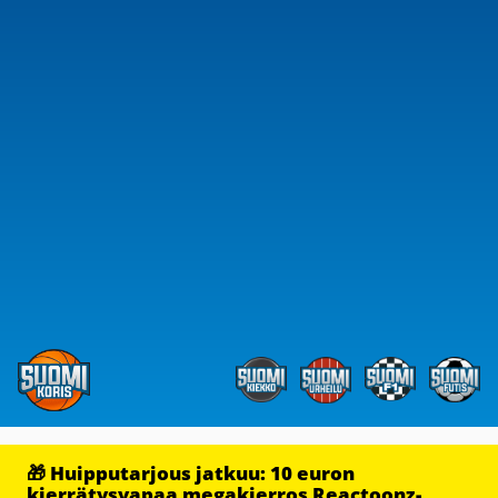
🎁 Huipputarjous jatkuu: 10 euron
kierrätysvapaa megakierros Reactoonz-