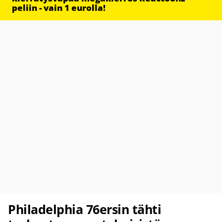
peliin - vain 1 eurolla!
Philadelphia 76ersin tähti