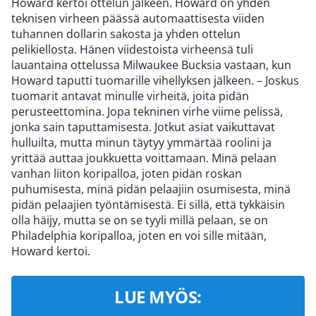
Howard kertoi ottelun jälkeen. Howard on yhden
teknisen virheen päässä automaattisesta viiden
tuhannen dollarin sakosta ja yhden ottelun
pelikiellosta. Hänen viidestoista virheensä tuli
lauantaina ottelussa Milwaukee Bucksia vastaan, kun
Howard taputti tuomarille vihellyksen jälkeen. – Joskus
tuomarit antavat minulle virheitä, joita pidän
perusteettomina. Jopa tekninen virhe viime pelissä,
jonka sain taputtamisesta. Jotkut asiat vaikuttavat
hulluilta, mutta minun täytyy ymmärtää roolini ja
yrittää auttaa joukkuetta voittamaan. Minä pelaan
vanhan liiton koripalloa, joten pidän roskan
puhumisesta, minä pidän pelaajiin osumisesta, minä
pidän pelaajien työntämisestä. Ei sillä, että tykkäisin
olla häijy, mutta se on se tyyli millä pelaan, se on
Philadelphia koripalloa, joten en voi sille mitään,
Howard kertoi.
LUE MYÖS: