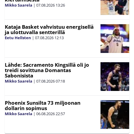
Mikko Saarela
|
07.08.2026
13:26
Kataja Basket vahvistuu energisellä
ja ulottuvalla sentterillä
Eetu Hellsten
|
07.08.2026
12:13
Lähde: Sacramento Kingsillä oli jo
treidi sovittuna Domantas
Sabonisista
Mikko Saarela
|
07.08.2026
07:18
Phoenix Sunsilta 73 miljoonan
dollarin sopimus
Mikko Saarela
|
06.08.2026
22:57