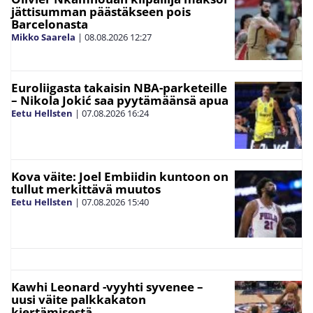
jättisumman päästäkseen pois
Barcelonasta
Mikko Saarela
|
08.08.2026
12:27
Euroliigasta takaisin NBA-parketeille
– Nikola Jokić saa pyytämäänsä apua
Eetu Hellsten
|
07.08.2026
16:24
Kova väite: Joel Embiidin kuntoon on
tullut merkittävä muutos
Eetu Hellsten
|
07.08.2026
15:40
Kawhi Leonard -vyyhti syvenee –
uusi väite palkkakaton
kiertämisestä