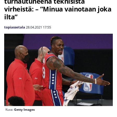
turhautuneena teknisistä
virheistä: – ”Minua vainotaan joka
ilta”
topiassetala
28.04.2021
17:55
Kuva:
Getty Images