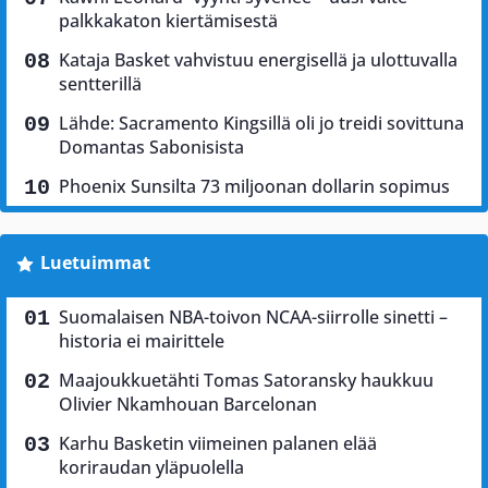
palkkakaton kiertämisestä
Kataja Basket vahvistuu energisellä ja ulottuvalla
sentterillä
Lähde: Sacramento Kingsillä oli jo treidi sovittuna
Domantas Sabonisista
Phoenix Sunsilta 73 miljoonan dollarin sopimus
Luetuimmat
Suomalaisen NBA-toivon NCAA-siirrolle sinetti –
historia ei mairittele
Maajoukkuetähti Tomas Satoransky haukkuu
Olivier Nkamhouan Barcelonan
Karhu Basketin viimeinen palanen elää
koriraudan yläpuolella