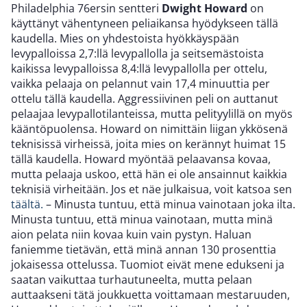
Philadelphia 76ersin sentteri
Dwight Howard
on
käyttänyt vähentyneen peliaikansa hyödykseen tällä
kaudella. Mies on yhdestoista hyökkäyspään
levypalloissa 2,7:llä levypallolla ja seitsemästoista
kaikissa levypalloissa 8,4:llä levypallolla per ottelu,
vaikka pelaaja on pelannut vain 17,4 minuuttia per
ottelu tällä kaudella. Aggressiivinen peli on auttanut
pelaajaa levypallotilanteissa, mutta pelityylillä on myös
kääntöpuolensa. Howard on nimittäin liigan ykkösenä
teknisissä virheissä, joita mies on kerännyt huimat 15
tällä kaudella. Howard myöntää pelaavansa kovaa,
mutta pelaaja uskoo, että hän ei ole ansainnut kaikkia
teknisiä virheitään. Jos et näe julkaisua, voit katsoa sen
täältä.
– Minusta tuntuu, että minua vainotaan joka ilta.
Minusta tuntuu, että minua vainotaan, mutta minä
aion pelata niin kovaa kuin vain pystyn. Haluan
faniemme tietävän, että minä annan 130 prosenttia
jokaisessa ottelussa. Tuomiot eivät mene edukseni ja
saatan vaikuttaa turhautuneelta, mutta pelaan
auttaakseni tätä joukkuetta voittamaan mestaruuden,