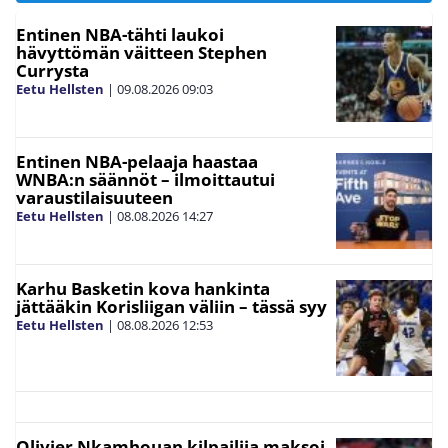
Entinen NBA-tähti laukoi
hävyttömän väitteen Stephen
Currysta
Eetu Hellsten
|
09.08.2026
09:03
Entinen NBA-pelaaja haastaa
WNBA:n säännöt – ilmoittautui
varaustilaisuuteen
Eetu Hellsten
|
08.08.2026
14:27
Karhu Basketin kova hankinta
jättääkin Korisliigan väliin – tässä syy
Eetu Hellsten
|
08.08.2026
12:53
Olivier Nkamhouan kilpailija maksoi