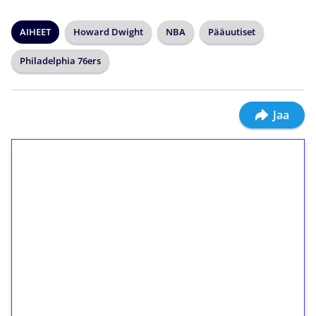
AIHEET
Howard Dwight
NBA
Pääuutiset
Philadelphia 76ers
Jaa
1€ = 10€ arvosta
ilmaiskierroksia ilman
kierrätystä!
Talleta 1€
Saat heti 50 ilmaiskierrosta Tuohi 1000 -
peliin (arvo 0,20€ per kierros)!
Ei kierrätysvaatimusta!