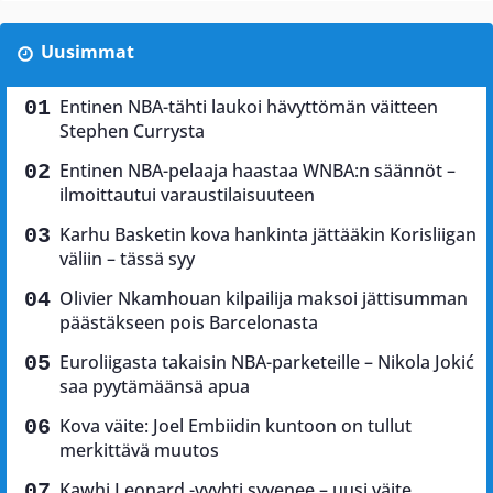
Uusimmat
Entinen NBA-tähti laukoi hävyttömän väitteen
Stephen Currysta
Entinen NBA-pelaaja haastaa WNBA:n säännöt –
ilmoittautui varaustilaisuuteen
Karhu Basketin kova hankinta jättääkin Korisliigan
väliin – tässä syy
Olivier Nkamhouan kilpailija maksoi jättisumman
päästäkseen pois Barcelonasta
Euroliigasta takaisin NBA-parketeille – Nikola Jokić
saa pyytämäänsä apua
Kova väite: Joel Embiidin kuntoon on tullut
merkittävä muutos
Kawhi Leonard -vyyhti syvenee – uusi väite