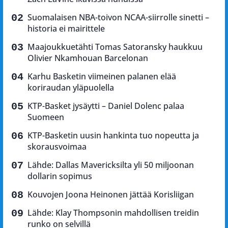
Suomalaisen NBA-toivon NCAA-siirrolle sinetti –
historia ei mairittele
Maajoukkuetähti Tomas Satoransky haukkuu
Olivier Nkamhouan Barcelonan
Karhu Basketin viimeinen palanen elää
koriraudan yläpuolella
KTP-Basket jysäytti – Daniel Dolenc palaa
Suomeen
KTP-Basketin uusin hankinta tuo nopeutta ja
skorausvoimaa
Lähde: Dallas Mavericksilta yli 50 miljoonan
dollarin sopimus
Kouvojen Joona Heinonen jättää Korisliigan
Lähde: Klay Thompsonin mahdollisen treidin
runko on selvillä