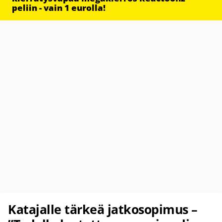
peliin - vain 1 eurolla!
Katajalle tärkeä jatkosopimus –