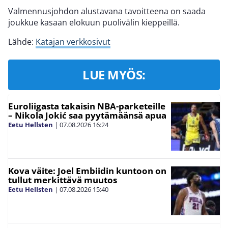
Valmennusjohdon alustavana tavoitteena on saada
joukkue kasaan elokuun puolivälin kieppeillä.
Lähde:
Katajan verkkosivut
LUE MYÖS:
Euroliigasta takaisin NBA-parketeille
– Nikola Jokić saa pyytämäänsä apua
Eetu Hellsten
|
07.08.2026
16:24
Kova väite: Joel Embiidin kuntoon on
tullut merkittävä muutos
Eetu Hellsten
|
07.08.2026
15:40