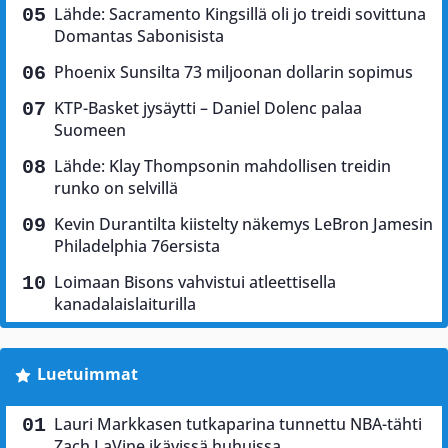
Lähde: Sacramento Kingsillä oli jo treidi sovittuna
Domantas Sabonisista
Phoenix Sunsilta 73 miljoonan dollarin sopimus
KTP-Basket jysäytti – Daniel Dolenc palaa
Suomeen
Lähde: Klay Thompsonin mahdollisen treidin
runko on selvillä
Kevin Durantilta kiistelty näkemys LeBron Jamesin
Philadelphia 76ersista
Loimaan Bisons vahvistui atleettisella
kanadalaislaiturilla
Luetuimmat
Lauri Markkasen tutkaparina tunnettu NBA-tähti
Zach LaVine ikävissä huhuissa