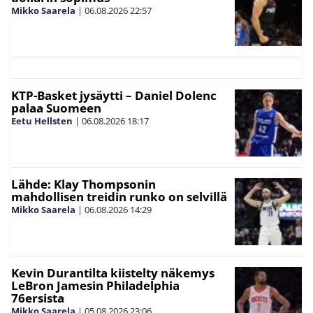
Mikko Saarela
|
06.08.2026
22:57
KTP-Basket jysäytti – Daniel Dolenc
palaa Suomeen
Eetu Hellsten
|
06.08.2026
18:17
Lähde: Klay Thompsonin
mahdollisen treidin runko on selvillä
Mikko Saarela
|
06.08.2026
14:29
Kevin Durantilta kiistelty näkemys
LeBron Jamesin Philadelphia
76ersista
Mikko Saarela
|
05.08.2026
23:06