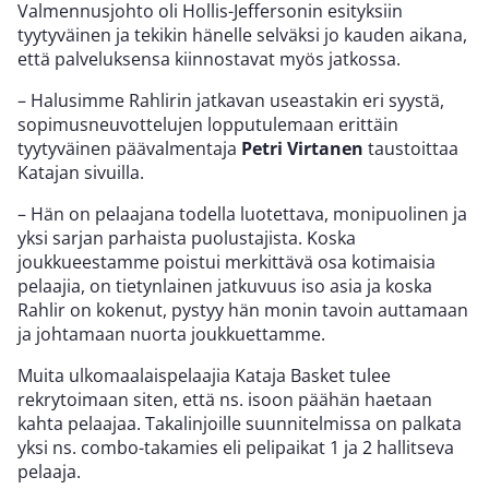
Valmennusjohto oli Hollis-Jeffersonin esityksiin
tyytyväinen ja tekikin hänelle selväksi jo kauden aikana,
että palveluksensa kiinnostavat myös jatkossa.
– Halusimme Rahlirin jatkavan useastakin eri syystä,
sopimusneuvottelujen lopputulemaan erittäin
tyytyväinen päävalmentaja
Petri Virtanen
taustoittaa
Katajan sivuilla.
– Hän on pelaajana todella luotettava, monipuolinen ja
yksi sarjan parhaista puolustajista. Koska
joukkueestamme poistui merkittävä osa kotimaisia
pelaajia, on tietynlainen jatkuvuus iso asia ja koska
Rahlir on kokenut, pystyy hän monin tavoin auttamaan
ja johtamaan nuorta joukkuettamme.
Muita ulkomaalaispelaajia Kataja Basket tulee
rekrytoimaan siten, että ns. isoon päähän haetaan
kahta pelaajaa. Takalinjoille suunnitelmissa on palkata
yksi ns. combo-takamies eli pelipaikat 1 ja 2 hallitseva
pelaaja.