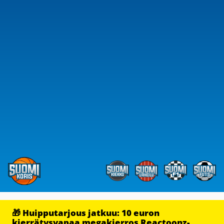
🎁 Huipputarjous jatkuu: 10 euron
kierrätysvapaa megakierros Reactoonz-