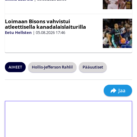
Loimaan Bisons vahvistui
atleettisella kanadalaislaiturilla
Eetu Hellsten
|
05.08.2026
17:46
AIHEET
Hollis-Jefferson Rahlil
Pääuutiset
Jaa
1€ = 10€ arvosta
ilmaiskierroksia ilman
kierrätystä!