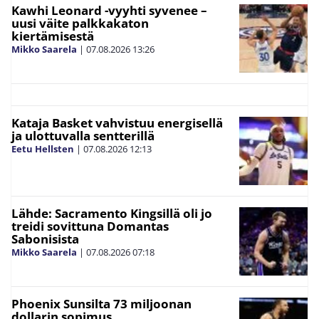
Kawhi Leonard -vyyhti syvenee –
uusi väite palkkakaton
kiertämisestä
Mikko Saarela
|
07.08.2026
13:26
Kataja Basket vahvistuu energisellä
ja ulottuvalla sentterillä
Eetu Hellsten
|
07.08.2026
12:13
Lähde: Sacramento Kingsillä oli jo
treidi sovittuna Domantas
Sabonisista
Mikko Saarela
|
07.08.2026
07:18
Phoenix Sunsilta 73 miljoonan
dollarin sopimus