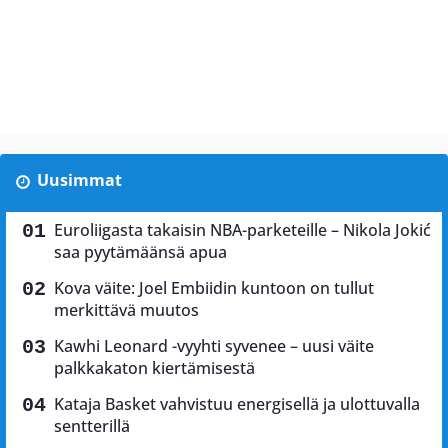
Uusimmat
Euroliigasta takaisin NBA-parketeille – Nikola Jokić
saa pyytämäänsä apua
Kova väite: Joel Embiidin kuntoon on tullut
merkittävä muutos
Kawhi Leonard -vyyhti syvenee – uusi väite
palkkakaton kiertämisestä
Kataja Basket vahvistuu energisellä ja ulottuvalla
sentterillä