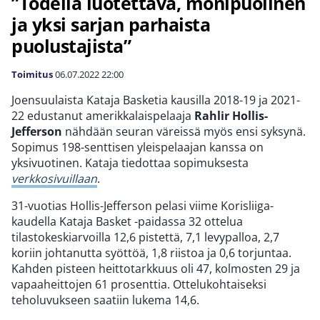
”Todella luotettava, monipuolinen
ja yksi sarjan parhaista
puolustajista”
Toimitus
06.07.2022
22:00
Joensuulaista Kataja Basketia kausilla 2018-19 ja 2021-
22 edustanut amerikkalaispelaaja
Rahlir Hollis-
Jefferson
nähdään seuran väreissä myös ensi syksynä.
Sopimus 198-senttisen yleispelaajan kanssa on
yksivuotinen. Kataja tiedottaa sopimuksesta
verkkosivuillaan
.
31-vuotias Hollis-Jefferson pelasi viime Korisliiga-
kaudella Kataja Basket -paidassa 32 ottelua
tilastokeskiarvoilla 12,6 pistettä, 7,1 levypalloa, 2,7
koriin johtanutta syöttöä, 1,8 riistoa ja 0,6 torjuntaa.
Kahden pisteen heittotarkkuus oli 47, kolmosten 29 ja
vapaaheittojen 61 prosenttia. Ottelukohtaiseksi
teholuvukseen saatiin lukema 14,6.