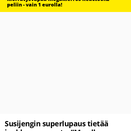
peliin - vain 1 eurolla!
Susijengin superlupaus tietää