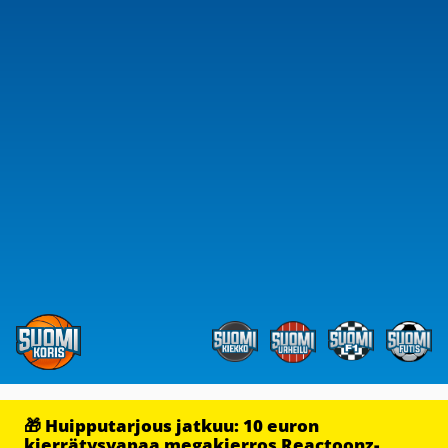
🎁 Huipputarjous jatkuu: 10 euron
kierrätysvapaa megakierros Reactoonz-