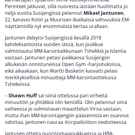
Perinteet jatkuvat, sillä nuoresta iästään huolimatta jo
neljä vuotta Susijengissä pelannut
Mikael Jantunen
,
22, kanavoi Kotin ja Muurisen ikiaikaisia vahvuuksia EM-
näyttämöillä nyt ensimmäistä kertaa urallaan.
Jantunen debytoi Susijengissä kesällä 2018
kahdeksantoista vuoden iässä, kun joukkue
valmistautui MM-karsintaikkunaan Tshekkiä ja Islantia
vastaan. Jantunen petasi paikkansa Susijengiin
alkukesän onnistuneissa Open Gym -harjoituksissa,
eikä aikaakaan, kun Wartti Basketin kasvatti pelasi
merkityksellisiä minuutteja MM-karsintaottelussa
Tshekeissä.
–
Shawn Huff
sai siinä ottelussa pari virhettä
minuuttiin ja yhtäkkiä olin kentällä. Olin pelannut siinä
vaiheessa jo valmistavan maaottelun Viroa vastaan,
mutta ihan MM-karsintajengiin pääsemistä en osannut
odottaa, Jantunen nauraa
Koripalloliiton tiedotteessa
.
Jantusen otteita nuorisomaajoukkueissa ja HBA-