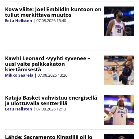
Kova väite: Joel Embiidin kuntoon on
tullut merkittävä muutos
Eetu Hellsten
|
07.08.2026
15:40
Kawhi Leonard -vyyhti syvenee –
uusi väite palkkakaton
kiertämisestä
Mikko Saarela
|
07.08.2026
13:26
Kataja Basket vahvistuu energisellä
ja ulottuvalla sentterillä
Eetu Hellsten
|
07.08.2026
12:13
Lähde: Sacramento Kingsillä oli jo