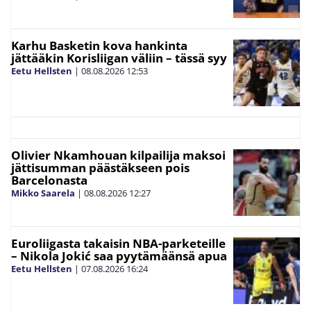
Karhu Basketin kova hankinta
jättääkin Korisliigan väliin – tässä syy
Eetu Hellsten
|
08.08.2026
12:53
Olivier Nkamhouan kilpailija maksoi
jättisumman päästäkseen pois
Barcelonasta
Mikko Saarela
|
08.08.2026
12:27
Euroliigasta takaisin NBA-parketeille
– Nikola Jokić saa pyytämäänsä apua
Eetu Hellsten
|
07.08.2026
16:24