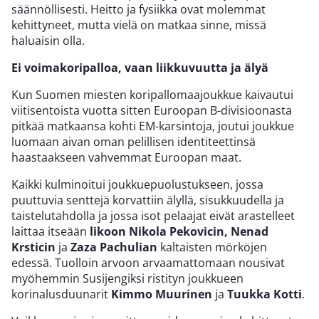
säännöllisesti. Heitto ja fysiikka ovat molemmat
kehittyneet, mutta vielä on matkaa sinne, missä
haluaisin olla.
Ei voimakoripalloa, vaan liikkuvuutta ja älyä
Kun Suomen miesten koripallomaajoukkue kaivautui
viitisentoista vuotta sitten Euroopan B-divisioonasta
pitkää matkaansa kohti EM-karsintoja, joutui joukkue
luomaan aivan oman pelillisen identiteettinsä
haastaakseen vahvemmat Euroopan maat.
Kaikki kulminoitui joukkuepuolustukseen, jossa
puuttuvia senttejä korvattiin älyllä, sisukkuudella ja
taistelutahdolla ja jossa isot pelaajat eivät arastelleet
laittaa itseään
likoon Nikola Pekovicin, Nenad
Krsticin
ja
Zaza Pachulian
kaltaisten mörköjen
edessä. Tuolloin arvoon arvaamattomaan nousivat
myöhemmin Susijengiksi ristityn joukkueen
korinalusduunarit
Kimmo Muurinen
ja
Tuukka Kotti
.