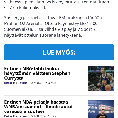
vaiheessa pieni jännitys iskee, mutta sitten nautitaan
siitäkin kokemuksesta.
Susijengi ja Israel aloittavat EM-urakkansa tänään
Prahan O2 Arenalla. Ottelu käynnistyy klo 15.00
Suomen aikaa. Elisa Viihde Viaplay ja V Sport 2
näyttävät ottelun suorana lähetyksenä.
LUE MYÖS:
Entinen NBA-tähti laukoi
hävyttömän väitteen Stephen
Currysta
Eetu Hellsten
|
09.08.2026
09:03
Entinen NBA-pelaaja haastaa
WNBA:n säännöt – ilmoittautui
varaustilaisuuteen
Eetu Hellsten
|
08.08.2026
14:27