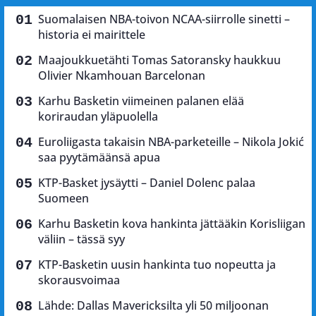
Suomalaisen NBA-toivon NCAA-siirrolle sinetti –
historia ei mairittele
Maajoukkuetähti Tomas Satoransky haukkuu
Olivier Nkamhouan Barcelonan
Karhu Basketin viimeinen palanen elää
koriraudan yläpuolella
Euroliigasta takaisin NBA-parketeille – Nikola Jokić
saa pyytämäänsä apua
KTP-Basket jysäytti – Daniel Dolenc palaa
Suomeen
Karhu Basketin kova hankinta jättääkin Korisliigan
väliin – tässä syy
KTP-Basketin uusin hankinta tuo nopeutta ja
skorausvoimaa
Lähde: Dallas Mavericksilta yli 50 miljoonan