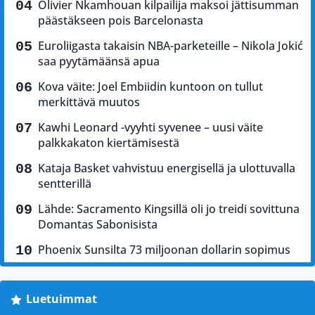
Olivier Nkamhouan kilpailija maksoi jättisumman
päästäkseen pois Barcelonasta
Euroliigasta takaisin NBA-parketeille – Nikola Jokić
saa pyytämäänsä apua
Kova väite: Joel Embiidin kuntoon on tullut
merkittävä muutos
Kawhi Leonard -vyyhti syvenee – uusi väite
palkkakaton kiertämisestä
Kataja Basket vahvistuu energisellä ja ulottuvalla
sentterillä
Lähde: Sacramento Kingsillä oli jo treidi sovittuna
Domantas Sabonisista
Phoenix Sunsilta 73 miljoonan dollarin sopimus
Luetuimmat