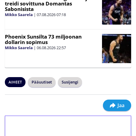
treidi sovittuna Domantas
Sabonisista
Mikko Saarela
|
07.08.2026
07:18
Phoenix Sunsilta 73 miljoonan
dollarin sopimus
Mikko Saarela
|
06.08.2026
22:57
AIHEET
Pääuutiset
Susijengi
Jaa
1€ = 10€ arvosta