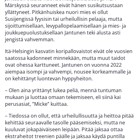
Märskyssä seuranneet eivät hänen susikutsustaan
yllättyneet. Pitkänhuiskea nuori mies ei ollut
Susijengissä fyysisin tai urheilullisin pelaaja, mutta
sijoittumisellaan, levypallopelaamisellaan ja mies- ja
joukkuepuolustuksellaan Jantunen teki alusta asti
jengistä vahvemman.
Itä-Helsingin kasvatin koripallovaistot eivät ole vuosien
saatossa kadonneet minnekään, mutta muut taidot
ovat ohessa karttuneet. Jantunen on vuonna 2022
aiempaa isompi ja vahvempi, nousee korkeammalle ja
on kehittänyt luontevan hyppyheiton.
– Olen aina yrittänyt lukea peliä, mennä tuntuman
mukaan ja luottaa omaan tekemiseen, eli siinä kai
perusasiat, ”Micke” kuittaa.
– Tiedossa on ollut, että urheilullisuutta ja heittoa pitää
kehittää seuraavalle tasolle pääsemiseksi, mutta ne
kuuluvat jokapäiväiseen leipään. Pitää jaksaa ottaa
ekstraheitot treenien päälle ja jaksaa käydä puntilla