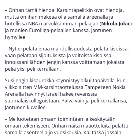
– Onhan tämä hienoa. Karsintapelitkin ovat hienoja,
mutta on ihan makeaa olla samalla areenalla ja
hotellissa NBA:n arvokkaimman pelaajan (
Nikola Jokic
)
ja monien Euroliiga-pelaajien kanssa, Jantunen
hymyilee.
– Nyt ei pelata enää mahdollisuudesta pelata kisoissa,
vaan pelataan sijoituksista ja voitoista kisoissa.
Innoissani lähden jengin kanssa voittamaan jokaista
peliä yksi peli kerrallaan.
Susijengin kisaurakka käynnistyy alkuiltapäivällä, kun
viikko sitten MM-karsintaottelussa Tampereen Nokia
Arenalla hävinnyt Israel hakee revanssia
suomalaiskollegoistaan. Päivä vain ja peli kerrallansa,
Jantunen kuvailee.
– Me luotetaan omaan toimintaan ja keskitytään
omaan tekemiseen. Onhan näitä maaotteluita pelattu
samalla asenteella jo vuosikausia. Kai tässä jossain