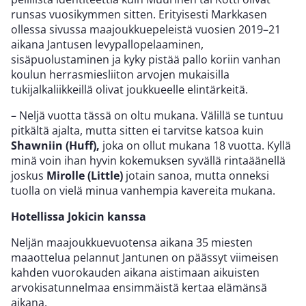
runsas vuosikymmen sitten. Erityisesti Markkasen
ollessa sivussa maajoukkuepeleistä vuosien 2019–21
aikana Jantusen levypallopelaaminen,
sisäpuolustaminen ja kyky pistää pallo koriin vanhan
koulun herrasmiesliiton arvojen mukaisilla
tukijalkaliikkeillä olivat joukkueelle elintärkeitä.
– Neljä vuotta tässä on oltu mukana. Välillä se tuntuu
pitkältä ajalta, mutta sitten ei tarvitse katsoa kuin
Shawniin (Huff),
joka on ollut mukana 18 vuotta. Kyllä
minä voin ihan hyvin kokemuksen syvällä rintaäänellä
joskus
Mirolle (Little)
jotain sanoa, mutta onneksi
tuolla on vielä minua vanhempia kavereita mukana.
Hotellissa Jokicin kanssa
Neljän maajoukkuevuotensa aikana 35 miesten
maaottelua pelannut Jantunen on päässyt viimeisen
kahden vuorokauden aikana aistimaan aikuisten
arvokisatunnelmaa ensimmäistä kertaa elämänsä
aikana.