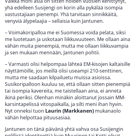
Vaikka moni asia on sitten noiden vuosien kehittynyt,
yhä edelleen Susijengi on korin alla pykälää isompia
vastustajiaan pienempi. Yhä tarvitaan sinnikkäitä,
venyviä älypelaajia – sellaisia kuin Jantunen.
– Voimakoripalloa me ei Suomessa voida pelata, siksi
me luotetaan ja uskotaan liikkuvuuteen. Me ollaan aina
vähän muita pienempiä, mutta me ollaan liikkuvampia
ja sen mukaan mennään, Jantunen pohtii.
– Varmasti olisi helpompaa lähteä EM-kisojen kaltaisille
näyttämöille, jos meillä olisi useampi 210-senttinen,
mutta me saadaan kilpailuetu muissa asioissa.
Susikoripalloon kuuluu se, että ollaan sitten pienempiä
tai isompia kavereita, me taistellaan aina, ei anneta
ikinä periksi. Olenhan minäkin aloittanut jossain MM-
karsintapelissä vitospaikalla, ja silti meni ihan hyvin.
Nyt onneksi tuon
Laurin (Markkanen)
mukanaolo
vähän helpottaa pituusasiaa.
Jantunen on tänä päivänä yhtä vahva osa Susijengin
pelillistä identiteettiä kuin Muurinen tai Kotti olivat