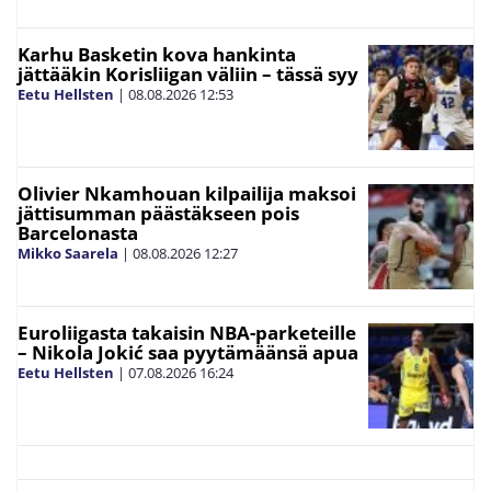
Karhu Basketin kova hankinta
jättääkin Korisliigan väliin – tässä syy
Eetu Hellsten
|
08.08.2026
12:53
Olivier Nkamhouan kilpailija maksoi
jättisumman päästäkseen pois
Barcelonasta
Mikko Saarela
|
08.08.2026
12:27
Euroliigasta takaisin NBA-parketeille
– Nikola Jokić saa pyytämäänsä apua
Eetu Hellsten
|
07.08.2026
16:24