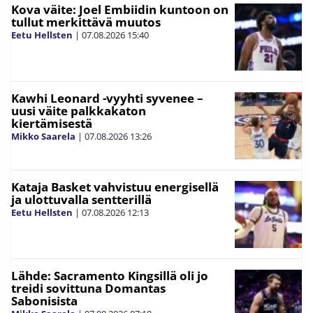
Kova väite: Joel Embiidin kuntoon on
tullut merkittävä muutos
Eetu Hellsten
|
07.08.2026
15:40
Kawhi Leonard -vyyhti syvenee –
uusi väite palkkakaton
kiertämisestä
Mikko Saarela
|
07.08.2026
13:26
Kataja Basket vahvistuu energisellä
ja ulottuvalla sentterillä
Eetu Hellsten
|
07.08.2026
12:13
Lähde: Sacramento Kingsillä oli jo
treidi sovittuna Domantas
Sabonisista