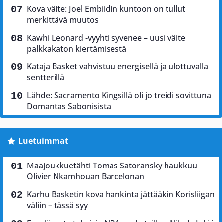
Kova väite: Joel Embiidin kuntoon on tullut
merkittävä muutos
Kawhi Leonard -vyyhti syvenee – uusi väite
palkkakaton kiertämisestä
Kataja Basket vahvistuu energisellä ja ulottuvalla
sentterillä
Lähde: Sacramento Kingsillä oli jo treidi sovittuna
Domantas Sabonisista
Luetuimmat
Maajoukkuetähti Tomas Satoransky haukkuu
Olivier Nkamhouan Barcelonan
Karhu Basketin kova hankinta jättääkin Korisliigan
väliin – tässä syy