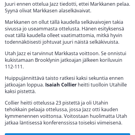
Juuri ennen ottelua Jazz tiedotti, ettei Markkanen pelaa.
Syynä olivat Markkasen alaselkävaivat.
Markkanen on ollut tällä kaudella selkävaivojen takia
sivussa jo useammasta ottelusta. Hänen esityksensä
ovat tällä kaudella olleet vaatimattomia, mitkä hyvin
todennäköisesti johtuvat juuri näistä selkäkivuista.
Utah Jazz ei tarvinnut Markkasta voittoon. Se onnistui
kukistamaan Brooklynin jatkoajan jälkeen koriluvuin
112-111.
Huippujännittävä taisto ratkesi kaksi sekuntia ennen
jatkoajan loppua.
Isaiah Collier
heitti tuolloin Utahille
kaksi pistettä.
Collier heitti ottelussa 23 pistettä ja oli Utahin
tehokkain pelaaja ottelussa, jossa Jazz otti kauden
kymmenennen voittonsa. Voitostaan huolimatta Utah
jatkaa läntisessä konferenssissa toiseksi viimeisenä.