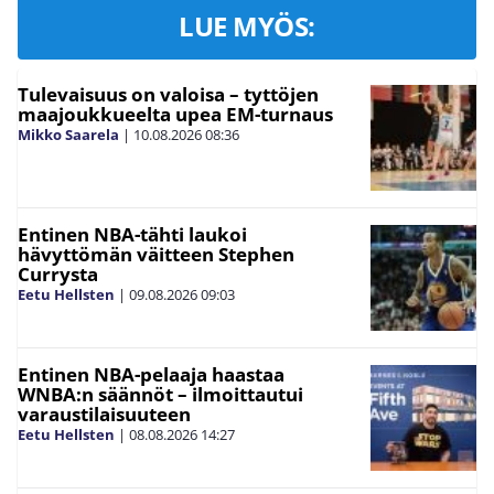
LUE MYÖS:
Tulevaisuus on valoisa – tyttöjen
maajoukkueelta upea EM-turnaus
Mikko Saarela
|
10.08.2026
08:36
Entinen NBA-tähti laukoi
hävyttömän väitteen Stephen
Currysta
Eetu Hellsten
|
09.08.2026
09:03
Entinen NBA-pelaaja haastaa
WNBA:n säännöt – ilmoittautui
varaustilaisuuteen
Eetu Hellsten
|
08.08.2026
14:27