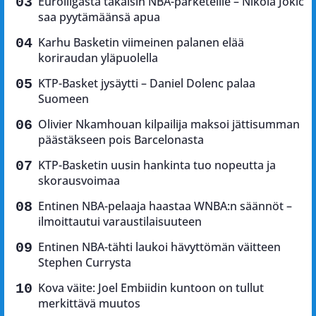
Euroliigasta takaisin NBA-parketeille – Nikola Jokić
saa pyytämäänsä apua
Karhu Basketin viimeinen palanen elää
koriraudan yläpuolella
KTP-Basket jysäytti – Daniel Dolenc palaa
Suomeen
Olivier Nkamhouan kilpailija maksoi jättisumman
päästäkseen pois Barcelonasta
KTP-Basketin uusin hankinta tuo nopeutta ja
skorausvoimaa
Entinen NBA-pelaaja haastaa WNBA:n säännöt –
ilmoittautui varaustilaisuuteen
Entinen NBA-tähti laukoi hävyttömän väitteen
Stephen Currysta
Kova väite: Joel Embiidin kuntoon on tullut
merkittävä muutos