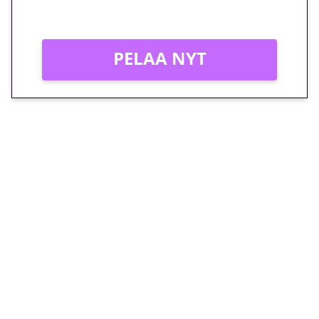
Vain uusille asiakkaille!
PELAA NYT