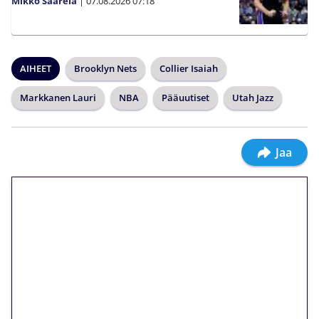
Mikko Saarela
|
07.08.2026
07:18
AIHEET
Brooklyn Nets
Collier Isaiah
Markkanen Lauri
NBA
Pääuutiset
Utah Jazz
Jaa
🎁 Huipputarjous jatkuu: 10
euron kierrätysvapaa
megakierros Reactoonz-
peliin – vain 1 eurolla!
Peli: Reactoonz