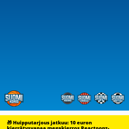
🎁 Huipputarjous jatkuu: 10 euron
kierrätysvapaa megakierros Reactoonz-