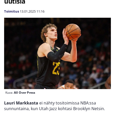
uutisia
Toimitus
13.01.2025
11:16
Kuva:
All Over Press
Lauri Markkasta
ei nähty tositoimissa NBA:ssa
sunnuntaina, kun Utah Jazz kohtasi Brooklyn Netsin.