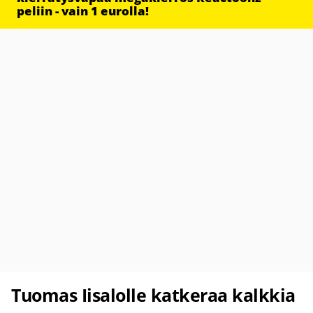
peliin - vain 1 eurolla!
Tuomas Iisalolle katkeraa kalkkia