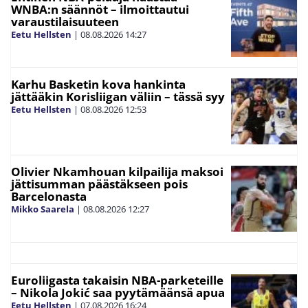
WNBA:n säännöt – ilmoittautui
varaustilaisuuteen
Eetu Hellsten
|
08.08.2026
14:27
Karhu Basketin kova hankinta
jättääkin Korisliigan väliin – tässä syy
Eetu Hellsten
|
08.08.2026
12:53
Olivier Nkamhouan kilpailija maksoi
jättisumman päästäkseen pois
Barcelonasta
Mikko Saarela
|
08.08.2026
12:27
Euroliigasta takaisin NBA-parketeille
– Nikola Jokić saa pyytämäänsä apua
Eetu Hellsten
|
07.08.2026
16:24