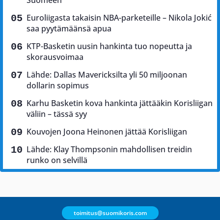
Euroliigasta takaisin NBA-parketeille – Nikola Jokić
saa pyytämäänsä apua
KTP-Basketin uusin hankinta tuo nopeutta ja
skorausvoimaa
Lähde: Dallas Mavericksilta yli 50 miljoonan
dollarin sopimus
Karhu Basketin kova hankinta jättääkin Korisliigan
väliin – tässä syy
Kouvojen Joona Heinonen jättää Korisliigan
Lähde: Klay Thompsonin mahdollisen treidin
runko on selvillä
toimitus@suomikoris.com