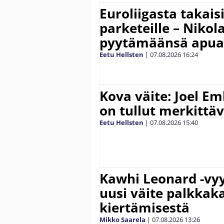
Euroliigasta takais
parketeille – Nikola
pyytämäänsä apua
Eetu Hellsten
|
07.08.2026
16:24
Kova väite: Joel E
on tullut merkittä
Eetu Hellsten
|
07.08.2026
15:40
Kawhi Leonard -vyy
uusi väite palkkak
kiertämisestä
Mikko Saarela
|
07.08.2026
13:26