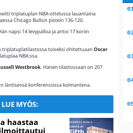
eitti triplatuplan NBA-ottelussa lauantaina
essa Chicago Bullsin pistein 136-120.
 Hän napsi 14 levypalloa ja antoi 17 koriin
n triplatuplatilastossa toiseksi ohitettuaan
Oscar
iplatuplaa NBA:ssa.
ussell Westbrook
. Hänen tilastossaan on 207
n läntisessä konferenssissa kolmantena.
LUE MYÖS:
ja haastaa
ilmoittautui