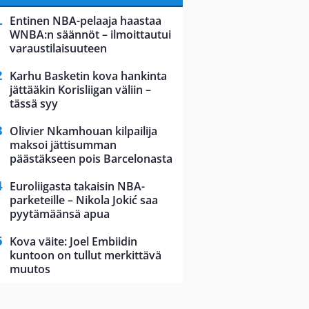
Entinen NBA-pelaaja haastaa
WNBA:n säännöt – ilmoittautui
varaustilaisuuteen
Karhu Basketin kova hankinta
jättääkin Korisliigan väliin –
tässä syy
Olivier Nkamhouan kilpailija
maksoi jättisumman
päästäkseen pois Barcelonasta
Euroliigasta takaisin NBA-
parketeille – Nikola Jokić saa
pyytämäänsä apua
Kova väite: Joel Embiidin
kuntoon on tullut merkittävä
muutos