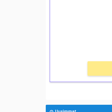
1€ = 10€ arvosta 
kierrätystä!
Talleta 1€
Saat heti 50 ilmaiskierr
kierros)!
Ei kierrätysvaatimusta!
Uusimmat