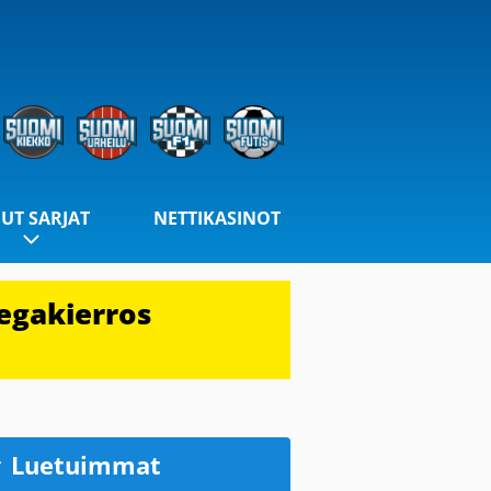
UT SARJAT
NETTIKASINOT
egakierros
Luetuimmat