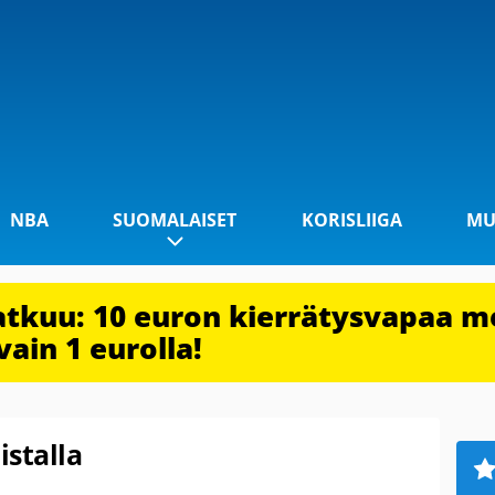
NBA
SUOMALAISET
KORISLIIGA
MU
jatkuu: 10 euron kierrätysvapaa m
vain 1 eurolla!
istalla