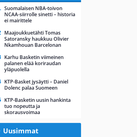
Suomalaisen NBA-toivon
NCAA-siirrolle sinetti – historia
ei mairittele
Maajoukkuetähti Tomas
Satoransky haukkuu Olivier
Nkamhouan Barcelonan
Karhu Basketin viimeinen
palanen elää koriraudan
yläpuolella
KTP-Basket jysäytti – Daniel
Dolenc palaa Suomeen
KTP-Basketin uusin hankinta
tuo nopeutta ja
skorausvoimaa
Uusimmat