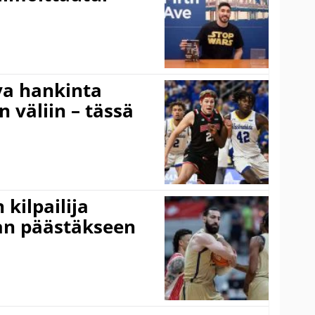
va hankinta
n väliin – tässä
kilpailija
an päästäkseen