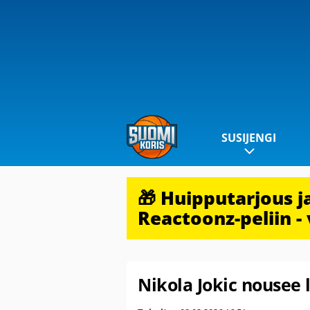
SUSIJENGI
🎁 Huipputarjous 
Reactoonz-peliin - 
Nikola Jokic nousee l