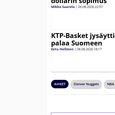
dollarin sopimus
Mikko Saarela
|
06.08.2026
22:57
KTP-Basket jysäytti
palaa Suomeen
Eetu Hellsten
|
06.08.2026
18:17
AIHEET
Denver Nuggets
NBA