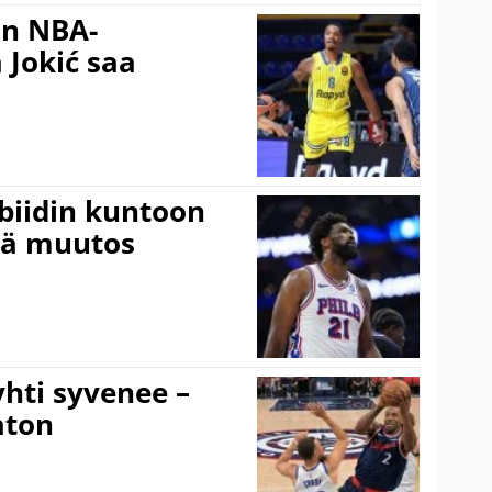
in NBA-
 Jokić saa
mbiidin kuntoon
vä muutos
hti syvenee –
aton