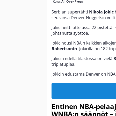
Kuva:
All Over Press
Serbian supertähti
Nikola Jokic
h
seuransa Denver Nuggetsin voitta
Jokic heitti ottelussa 22 pistettä.
johtanutta syöttöä.
Jokic nousi NBA:n kaikkien aikoje
Robertsonin
. Jokicilla on 182 tr
Jokicin edellä tilastossa on vielä
R
triplatuplaa.
Jokicin edustama Denver on NBA:
Entinen NBA-pelaa
WNBA:n säännöt – 