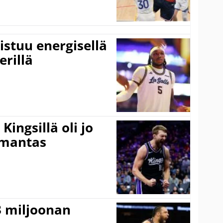
istuu energisellä
erillä
ingsillä oli jo
omantas
3 miljoonan