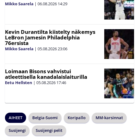
Mikko Saarela
|
06.08.2026
14:29
Kevin Durantilta kiistelty näkemys
LeBron Jamesin Philadelphia
76ersista
Mikko Saarela
|
05.08.2026
23:06
Loimaan Bisons vahvistui
atleettisella kanadalaislaiturilla
Eetu Hellsten
|
05.08.2026
17:46
AIHEET
Belgia-Suomi
Koripallo
MM-karsinnat
Susijengi
Susijengi pelit