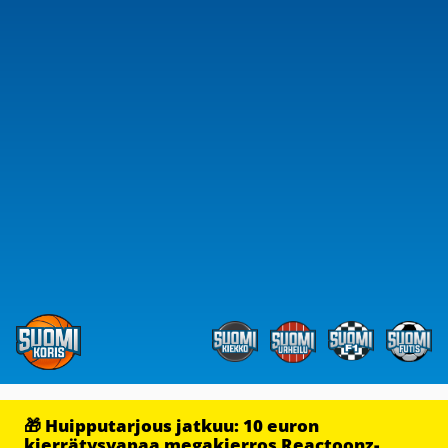
🎁 Huipputarjous jatkuu: 10 euron
kierrätysvapaa megakierros Reactoonz-