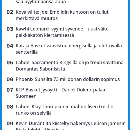
saa pyytämäänsä apua
Kova väite: Joel Embiidin kuntoon on tullut
merkittävä muutos
Kawhi Leonard -vyyhti syvenee – uusi väite
palkkakaton kiertämisestä
Kataja Basket vahvistuu energisellä ja ulottuvalla
sentterillä
Lähde: Sacramento Kingsillä oli jo treidi sovittuna
Domantas Sabonisista
Phoenix Sunsilta 73 miljoonan dollarin sopimus
KTP-Basket jysäytti – Daniel Dolenc palaa
Suomeen
Lähde: Klay Thompsonin mahdollisen treidin
runko on selvillä
Kevin Durantilta kiistelty näkemys LeBron Jamesin
Philadelphia 76ersista