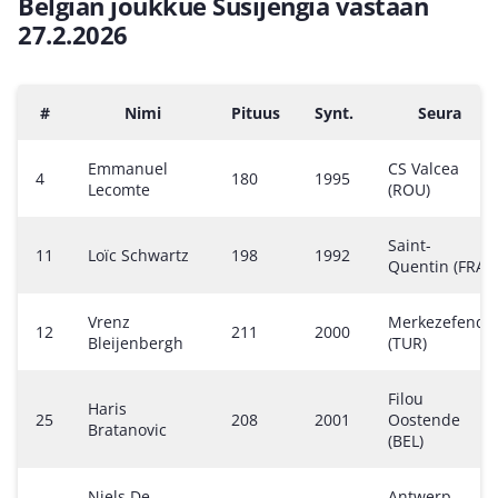
Belgian joukkue Susijengiä vastaan
27.2.2026
#
Nimi
Pituus
Synt.
Seura
Emmanuel
CS Valcea
4
180
1995
Lecomte
(ROU)
Saint-
11
Loïc Schwartz
198
1992
Quentin (FRA)
Vrenz
Merkezefendi
12
211
2000
Bleijenbergh
(TUR)
Filou
Haris
25
208
2001
Oostende
Bratanovic
(BEL)
Niels De
Antwerp