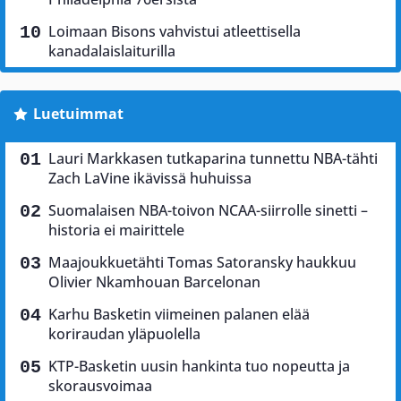
Loimaan Bisons vahvistui atleettisella
kanadalaislaiturilla
Luetuimmat
Lauri Markkasen tutkaparina tunnettu NBA-tähti
Zach LaVine ikävissä huhuissa
Suomalaisen NBA-toivon NCAA-siirrolle sinetti –
historia ei mairittele
Maajoukkuetähti Tomas Satoransky haukkuu
Olivier Nkamhouan Barcelonan
Karhu Basketin viimeinen palanen elää
koriraudan yläpuolella
KTP-Basketin uusin hankinta tuo nopeutta ja
skorausvoimaa