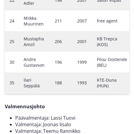
22
198
2007
Salon Vilpas
Adler
Miikka
24
211
2007
free agent
Muurinen
Mustapha
KB Trepca
25
206
2001
Amzil
(KOS)
Andre
Filou Oostende
30
196
1999
Gustavson
(BEL)
Ilari
KTE-Duna
35
188
1993
Seppälä
(HUN)
Valmennusjohto
Päävalmentaja: Lassi Tuovi
Valmentaja: Joonas Iisalo
Valmentaja: Teemu Rannikko