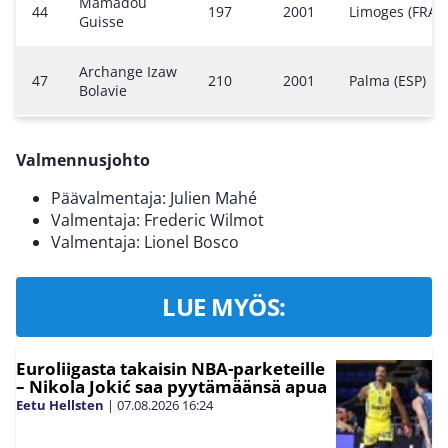
Mamadou
44
197
2001
Limoges (FRA)
Guisse
Archange Izaw
47
210
2001
Palma (ESP)
Bolavie
Valmennusjohto
Päävalmentaja: Julien Mahé
Valmentaja: Frederic Wilmot
Valmentaja: Lionel Bosco
LUE MYÖS:
Euroliigasta takaisin NBA-parketeille
– Nikola Jokić saa pyytämäänsä apua
Eetu Hellsten
|
07.08.2026
16:24