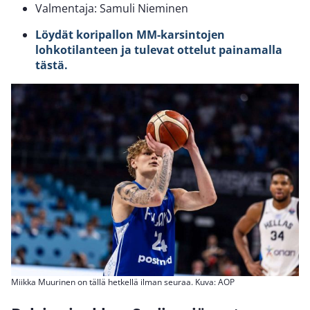
Valmentaja: Samuli Nieminen
Löydät koripallon MM-karsintojen
lohkotilanteen ja tulevat ottelut painamalla
tästä.
Miikka Muurinen on tällä hetkellä ilman seuraa. Kuva: AOP