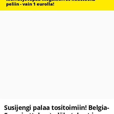
peliin - vain 1 eurolla!
Susijengi palaa tositoimiin! Belgia-