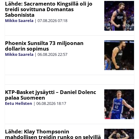
Lähde: Sacramento Kingsillä oli jo
treidi sovittuna Domantas
Sabonisista
Mikko Saarela
|
07.08.2026
07:18
Phoenix Sunsilta 73 miljoonan
dollarin sopimus
Mikko Saarela
|
06.08.2026
22:57
KTP-Basket jysäytti – Daniel Dolenc
palaa Suomeen
Eetu Hellsten
|
06.08.2026
18:17
Lähde: Klay Thompsonin
mahdollisen treidin runko on selvillä