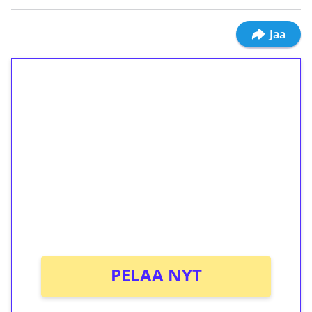
Jaa
1€ = 10€ arvosta
ilmaiskierroksia ilman
kierrätystä!
Talleta 1€
Saat heti 50 ilmaiskierrosta Tuohi 1000 -
peliin (arvo 0,20€ per kierros)!
Ei kierrätysvaatimusta!
PELAA NYT