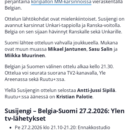
perjantaina
koripallon MM-karsinnoissa
vieraskentällä
Belgian.
Ottelun lähtökohdat ovat mielenkiintoiset. Susijengi on
avannut karsinnat Unkari-tappiolla ja Ranska-voitolla.
Belgia on sen sijaan hävinnyt Ranskalle sekä Unkarille.
Suomi lähtee otteluun vahvalla joukkueella. Mukana
ovat muun muassa
Mikael Jantunen
,
Sasu Salin
ja
Miikka Muurinen
.
Belgian ja Suomen välinen ottelu alkaa kello 21.30.
Ottelua voi seurata suorana TV2-kanavalla, Yle
Areenassa sekä Ruutu+:ssa.
Ylellä Susijengin ottelun selostaa
Antti-Jussi Sipilä
.
Ruutu+:ssa äänessä on
Kristian Palotie
.
Susijengi – Belgia-Suomi 27.2.2026: Ylen
tv-lähetykset
Pe 27.2.2026 klo 21.10-21.20: Ennakkostudio