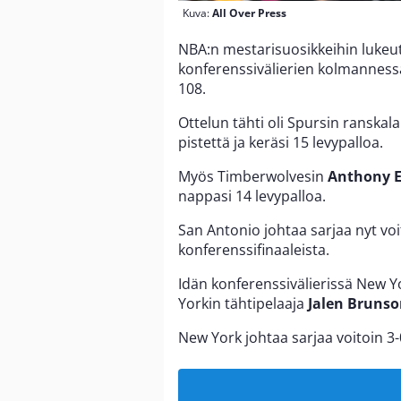
Kuva:
All Over Press
NBA:n mestarisuosikkeihin lukeut
konferenssivälierien kolmanness
108.
Ottelun tähti oli Spursin ranskala
pistettä ja keräsi 15 levypalloa.
Myös Timberwolvesin
Anthony 
nappasi 14 levypalloa.
San Antonio johtaa sarjaa nyt vo
konferenssifinaaleista.
Idän konferenssivälierissä New Yo
Yorkin tähtipelaaja
Jalen Bruns
New York johtaa sarjaa voitoin 3-