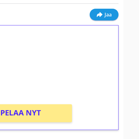
Jaa
ilmaiskierroksia ilman
osta Tuohi 1000 -peliin (arvo 0,20€ per
PELAA NYT