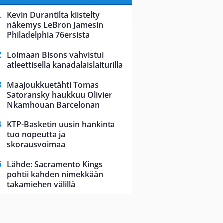
Kevin Durantilta kiistelty
näkemys LeBron Jamesin
Philadelphia 76ersista
Loimaan Bisons vahvistui
atleettisella kanadalaislaiturilla
Maajoukkuetähti Tomas
Satoransky haukkuu Olivier
Nkamhouan Barcelonan
KTP-Basketin uusin hankinta
tuo nopeutta ja
skorausvoimaa
Lähde: Sacramento Kings
pohtii kahden nimekkään
takamiehen välillä