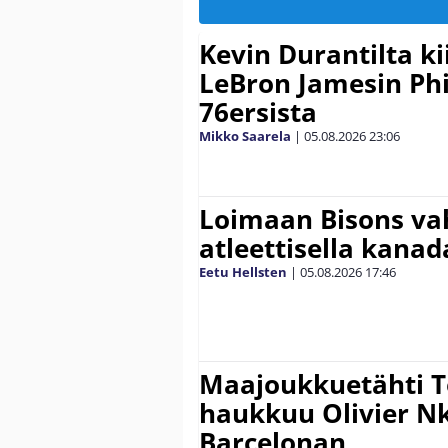
Kevin Durantilta k
LeBron Jamesin Phi
76ersista
Mikko Saarela
|
05.08.2026
23:06
Loimaan Bisons vah
atleettisella kanada
Eetu Hellsten
|
05.08.2026
17:46
Maajoukkuetähti 
haukkuu Olivier 
Barcelonan