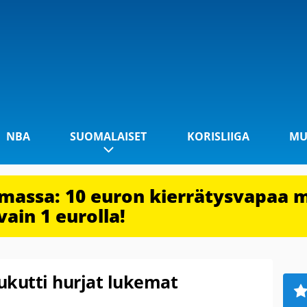
NBA
SUOMALAISET
KORISLIIGA
MU
imassa: 10 euron kierrätysvapaa 
vain 1 eurolla!
ukutti hurjat lukemat