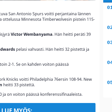
uva San Antonio Spurs voitti perjantaina lännen
a ottelussa Minnesota Timberwolvesin pistein 115-
isjyrä
Victor Wembanyama
. Hän heitti peräti 39
Edwards
pelasi vahvasti. Hän heitti 32 pistettä ja
itoin 2-1. Se on kahden voiton päässä
rk Knicks voitti Philadelphia 76ersin 108-94. New
on
heitti 33 pistettä.
0 ja on voiton päässä konferenssifinaaleista.
LUE MYÖS: