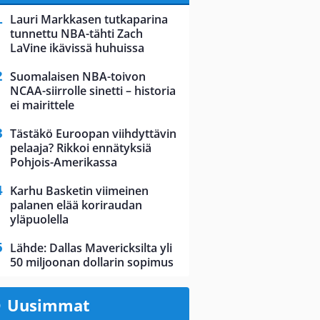
Lauri Markkasen tutkaparina
tunnettu NBA-tähti Zach
LaVine ikävissä huhuissa
Suomalaisen NBA-toivon
NCAA-siirrolle sinetti – historia
ei mairittele
Tästäkö Euroopan viihdyttävin
pelaaja? Rikkoi ennätyksiä
Pohjois-Amerikassa
Karhu Basketin viimeinen
palanen elää koriraudan
yläpuolella
Lähde: Dallas Mavericksilta yli
50 miljoonan dollarin sopimus
Uusimmat