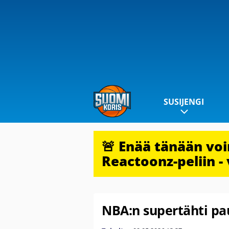
SUSIJENGI
🚨 Enää tänään vo
Reactoonz-peliin - 
NBA:n supertähti pa