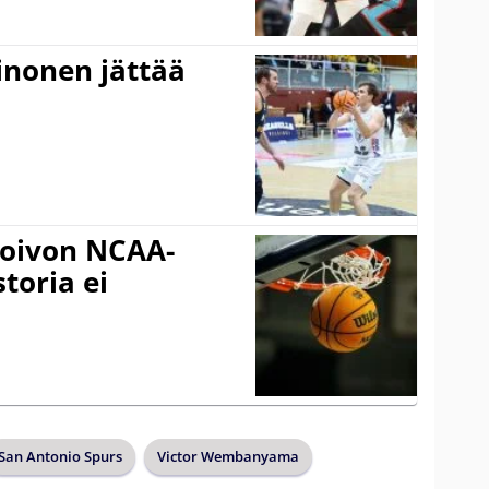
inonen jättää
oivon NCAA-
storia ei
San Antonio Spurs
Victor Wembanyama