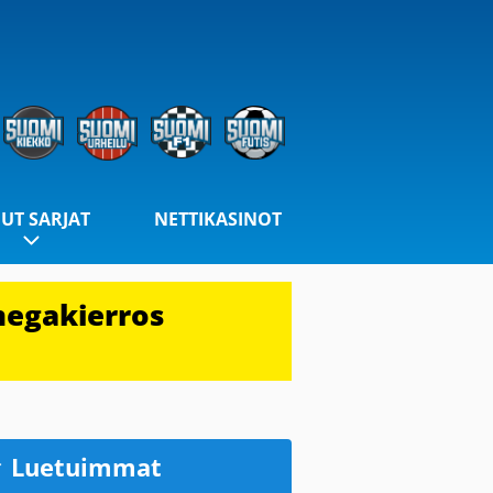
UT SARJAT
NETTIKASINOT
megakierros
Luetuimmat