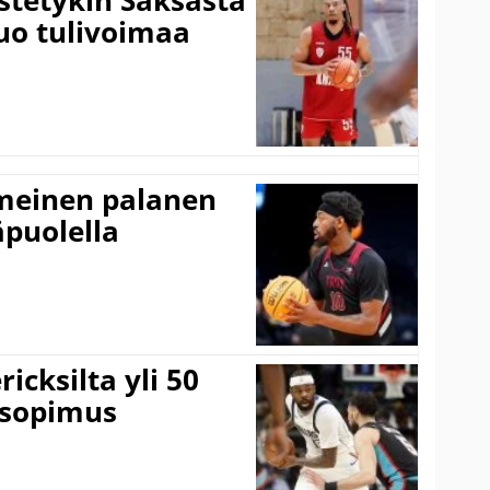
istetykin Saksasta
tuo tulivoimaa
imeinen palanen
äpuolella
icksilta yli 50
 sopimus