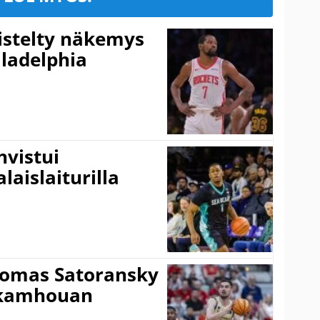
iistelty näkemys
ladelphia
vistui
laislaiturilla
Tomas Satoransky
Nkamhouan