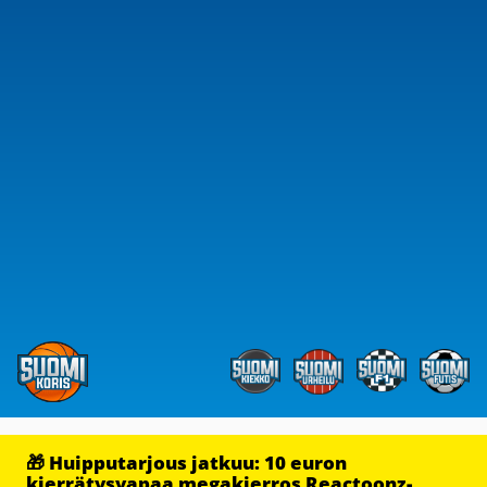
🎁 Huipputarjous jatkuu: 10 euron
kierrätysvapaa megakierros Reactoonz-