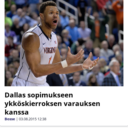
Dallas sopimukseen
ykköskierroksen varauksen
kanssa
Bosse
|
03.08.2015
12:38