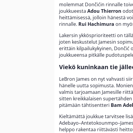
molemmat Dončićin rinnalle toivot
joukkueesta
Adou Thierron
odote
heittämisessä, jolloin hänestä voi
rinnalle.
Rui Hachimura
on myös 
Lakersin ykkösprioriteetti on täl
joten keskustelut Jamesin sopimu
erittäin kilpailukykyinen, Dončić 
joukkueensa pitkälle pudotuspele
Viekö kuninkaan tie jälle
LeBron James on nyt vahvasti sii
hänelle uutta sopimusta. Monie
valmis tarjoamaan Jamesille riit
sitten kreikkalaisen supertähde
pitämään tähtisentteri
Bam Ade
Kieltämättä joukkue tarvitsee lis
Adebayo–Antetokounmpo–James olis
helppo rakentaa riittävästi heitt