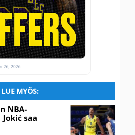
un 26, 2026
LUE MYÖS:
in NBA-
 Jokić saa