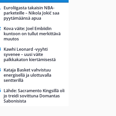
Euroliigasta takaisin NBA-
parketeille – Nikola Jokić saa
pyytämäänsä apua
Kova väite: Joel Embiidin
kuntoon on tullut merkittävä
muutos
Kawhi Leonard -vyyhti
syvenee – uusi väite
palkkakaton kiertämisestä
Kataja Basket vahvistuu
energisellä ja ulottuvalla
sentterillä
Lähde: Sacramento Kingsillä oli
jo treidi sovittuna Domantas
Sabonisista