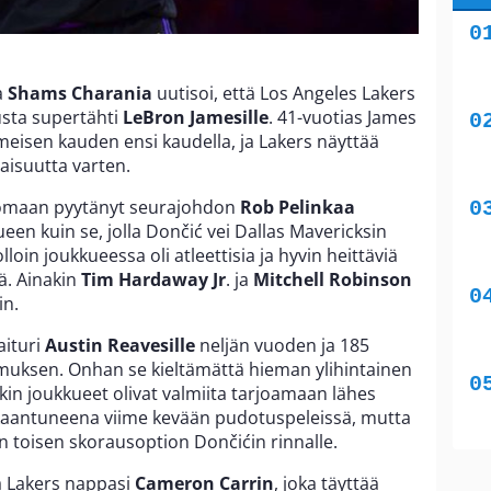
a
Shams Charania
uutisoi, että Los Angeles Lakers
usta supertähti
LeBron Jamesille
. 41-vuotias James
meisen kauden ensi kaudella, ja Lakers näyttää
aisuutta varten.
maan pyytänyt seurajohdon
Rob Pelinkaa
n kuin se, jolla Dončić vei Dallas Mavericksin
oin joukkueessa oli atleettisia ja hyvin heittäviä
tä. Ainakin
Tim Hardaway Jr
. ja
Mitchell Robinson
in.
aituri
Austin Reavesille
neljän vuoden ja 185
imuksen. Onhan se kieltämättä hieman ylihintainen
in joukkueet olivat valmiita tarjoamaan lähes
aantuneena viime kevään pudotuspeleissä, mutta
 toisen skorausoption Dončićin rinnalle.
a Lakers nappasi
Cameron Carrin
, joka täyttää