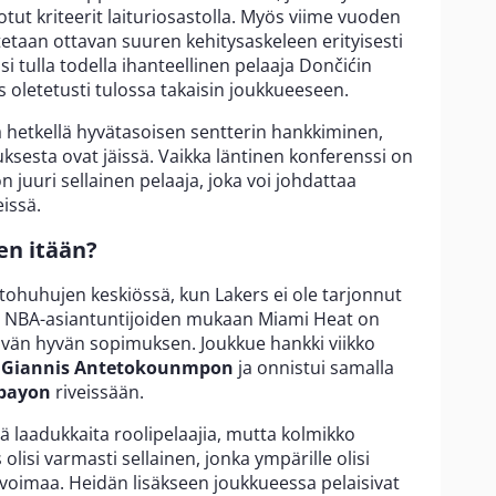
ut kriteerit laituriosastolla. Myös viime vuoden
taan ottavan suuren kehitysaskeleen erityisesti
si tulla todella ihanteellinen pelaaja Dončićin
oletetusti tulossa takaisin joukkueeseen.
lä hetkellä hyvätasoisen sentterin hankkiminen,
ksesta ovat jäissä. Vaikka läntinen konferenssi on
on juuri sellainen pelaaja, joka voi johdattaa
issä.
en itään?
rtohuhujen keskiössä, kun Lakers ei ole tarjonnut
n NBA-asiantuntijoiden mukaan Miami Heat on
tävän hyvän sopimuksen. Joukkue hankki viikko
n
Giannis Antetokounmpon
ja onnistui samalla
bayon
riveissään.
ää laadukkaita roolipelaajia, mutta kolmikko
i varmasti sellainen, jonka ympärille olisi
ovoimaa. Heidän lisäkseen joukkueessa pelaisivat