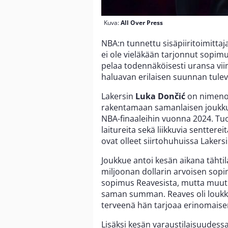
Kuva:
All Over Press
NBA:n tunnettu sisäpiiritoimittaj
ei ole vieläkään tarjonnut sopim
pelaa todennäköisesti uransa vii
haluavan erilaisen suunnan tulev
Lakersin
Luka Dončić
on nimeno
rakentamaan samanlaisen joukkuee
NBA-finaaleihin vuonna 2024. Tuoll
laitureita sekä liikkuvia sentterei
ovat olleet siirtohuhuissa Lakersi
Joukkue antoi kesän aikana tähtil
miljoonan dollarin arvoisen sop
sopimus Reavesista, mutta muutk
saman summan. Reaves oli loukk
terveenä hän tarjoaa erinomaisen
Lisäksi kesän varaustilaisuudess