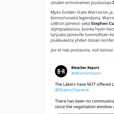
ainakin erinomainen puolustaja
Myös Golden State Warriorsin ja 
kiinnostuneita legendasta. Warri
LeBron Jamesin sekä
Stephen Cu
olympialaisissa, kuinka hyvin hei
tarjoaisi Jamesille luonnollisen 
joukkueesta yhden itäisen konfe
Jos et näe postausta, voit katsoa
Bleacher Report
@BleacherReport
The Lakers have NOT offered L
@ShamsCharania
There has been no communica
since the negotiation window