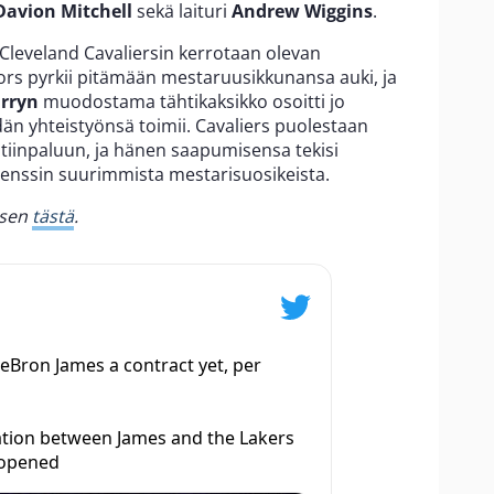
Davion Mitchell
sekä laituri
Andrew Wiggins
.
Cleveland Cavaliersin kerrotaan olevan
ors pyrkii pitämään mestaruusikkunansa auki, ja
rryn
muodostama tähtikaksikko osoitti jo
dän yhteistyönsä toimii. Cavaliers puolestaan
kotiinpaluun, ja hänen saapumisensa tekisi
renssin suurimmista mestarisuosikeista.
 sen
tästä
.
eBron James a contract yet, per
tion between James and the Lakers
 opened