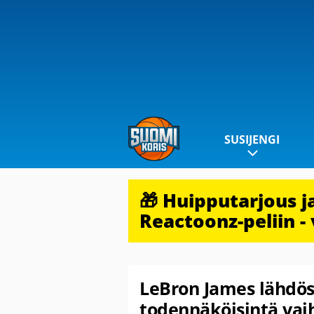
SUSIJENGI
🎁 Huipputarjous 
Reactoonz-peliin - 
LeBron James lähdös
todennäköisintä vai