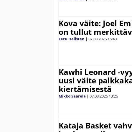
Kova väite: Joel E
on tullut merkittä
Eetu Hellsten
|
07.08.2026
15:40
Kawhi Leonard -vyy
uusi väite palkkak
kiertämisestä
Mikko Saarela
|
07.08.2026
13:26
Kataja Basket vahv