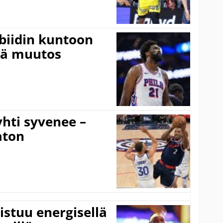
mbiidin kuntoon
vä muutos
hti syvenee –
aton
istuu energisellä