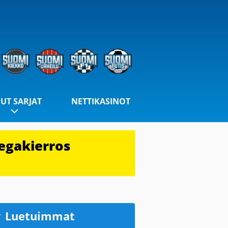
UT SARJAT
NETTIKASINOT
egakierros
Luetuimmat