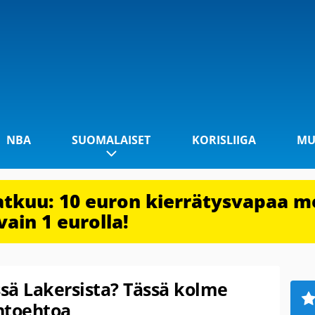
NBA
SUOMALAISET
KORISLIIGA
MU
jatkuu: 10 euron kierrätysvapaa m
vain 1 eurolla!
sä Lakersista? Tässä kolme
htoehtoa