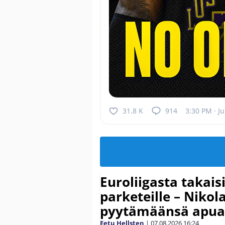
31.8 K
914
3:30 PM · J
Euroliigasta takais
parketeille – Nikola
pyytämäänsä apua
Eetu Hellsten
|
07.08.2026
16:24