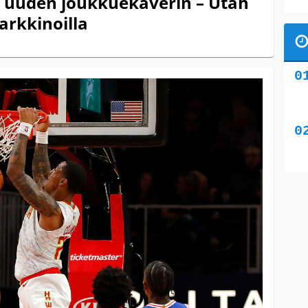
 uuden joukkuekaverin – Utah
arkkinoilla