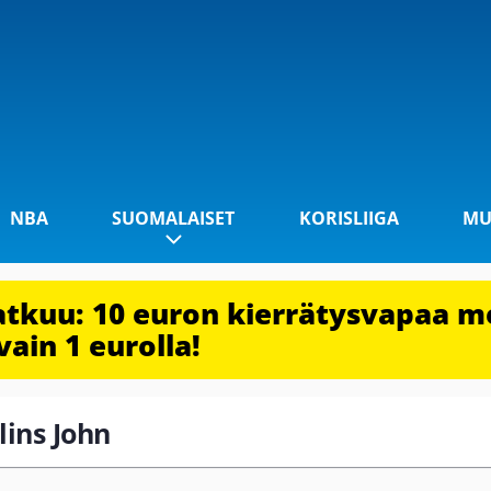
NBA
SUOMALAISET
KORISLIIGA
MU
jatkuu: 10 euron kierrätysvapaa m
vain 1 eurolla!
lins John