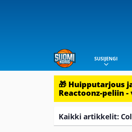
SUSIJENGI
🎁 Huipputarjous 
Reactoonz-peliin - 
Kaikki artikkelit: Col