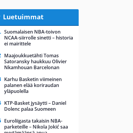
Luetuimmat
Suomalaisen NBA-toivon
NCAA-siirrolle sinetti – historia
ei mairittele
Maajoukkuetähti Tomas
Satoransky haukkuu Olivier
Nkamhouan Barcelonan
Karhu Basketin viimeinen
palanen elää koriraudan
yläpuolella
KTP-Basket jysäytti – Daniel
Dolenc palaa Suomeen
Euroliigasta takaisin NBA-
parketeille – Nikola Jokić saa
pyytämäänsä apua