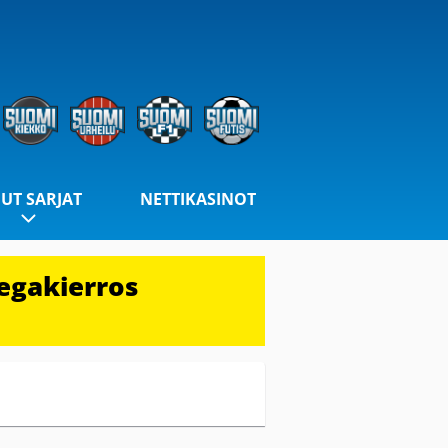
UT SARJAT
NETTIKASINOT
egakierros