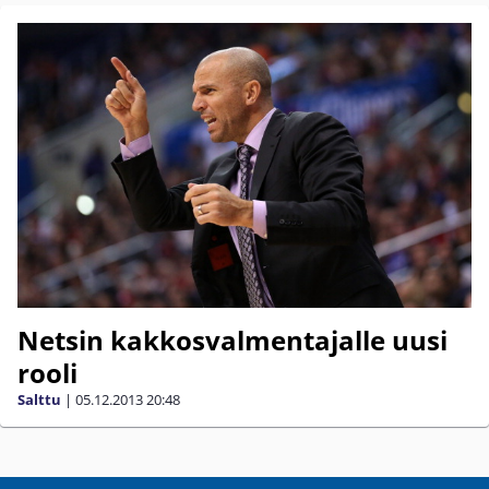
Netsin kakkosvalmentajalle uusi
rooli
Salttu
|
05.12.2013
20:48