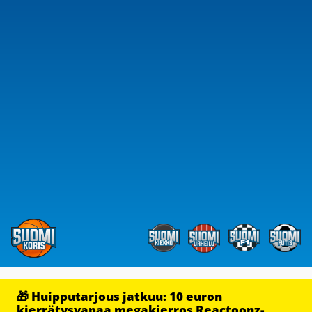
🎁 Huipputarjous jatkuu: 10 euron
kierrätysvapaa megakierros Reactoonz-