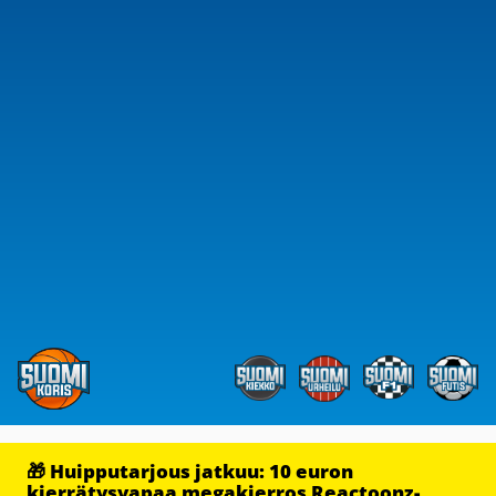
🎁 Huipputarjous jatkuu: 10 euron
kierrätysvapaa megakierros Reactoonz-