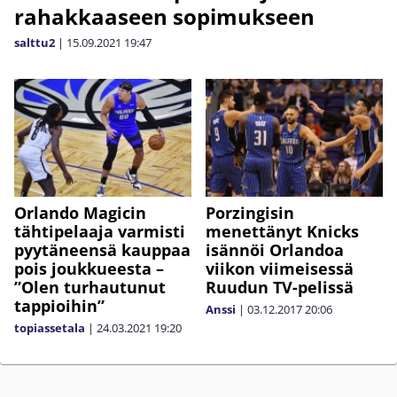
rahakkaaseen sopimukseen
salttu2
|
15.09.2021
19:47
Orlando Magicin
Porzingisin
tähtipelaaja varmisti
menettänyt Knicks
pyytäneensä kauppaa
isännöi Orlandoa
pois joukkueesta –
viikon viimeisessä
”Olen turhautunut
Ruudun TV-pelissä
tappioihin”
Anssi
|
03.12.2017
20:06
topiassetala
|
24.03.2021
19:20