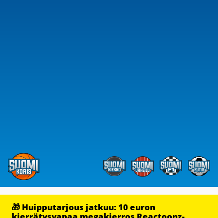
🎁 Huipputarjous jatkuu: 10 euron
kierrätysvapaa megakierros Reactoonz-