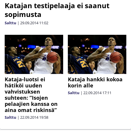
Katajan testipelaaja ei saanut
sopimusta
Salttu
|
29.09.2014
11:02
Kataja-luotsi ei
Kataja hankki kokoa
hätiköi uuden
korin alle
vahvistuksen
Salttu
|
22.09.2014
17:11
suhteen: ”Isojen
pelaajien kanssa on
aina omat riskinsä”
Salttu
|
22.09.2014
19:58