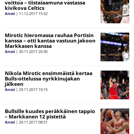
voittoa – tiistaiaamuna vastassa
kivikova Celtics
Anssi
|
11.12.2017
15:32
Mirotic hieromassa rauhaa Portisin
kanssa – otti kantaa vastuun jakoon
Markkasen kanssa
Anssi
|
30.11.2017
20:30
Nikola Mirotic ensimmäistä kertaa
Bulls-ottelussa nyrkkinujakan
jälkeen
Anssi
|
29.11.2017
19:15
Bullsille kuudes peräkkäinen tappio
– Markkanen 12 pistettä
Anssi
|
29.11.2017
08:51