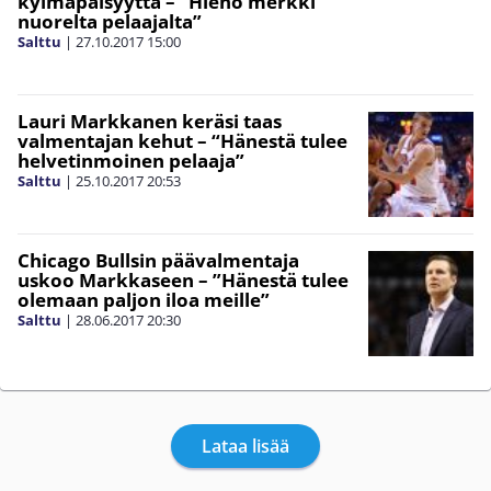
kylmäpäisyyttä – ”Hieno merkki
nuorelta pelaajalta”
Salttu
|
27.10.2017
15:00
Lauri Markkanen keräsi taas
valmentajan kehut – “Hänestä tulee
helvetinmoinen pelaaja”
Salttu
|
25.10.2017
20:53
Chicago Bullsin päävalmentaja
uskoo Markkaseen – ”Hänestä tulee
olemaan paljon iloa meille”
Salttu
|
28.06.2017
20:30
Lataa lisää