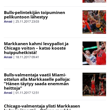
Bulls-pelintekijän toipuminen
pelikuntoon lähestyy
Anssi
|
25.11.2017
23:03
Markkanen kahmi levypallot ja
Chicago voiton – katso kooste
huippuhetkistä!
Anssi
|
18.11.2017
09:41
Bulls-valmentaja vaatii Miami-
ottelun alla Markkaselle palloja:
”Hänen täytyy saada enemmän
heittoja”
Anssi
|
01.11.2017
12:51
Chicago-valmentaja ylisti Markkasen