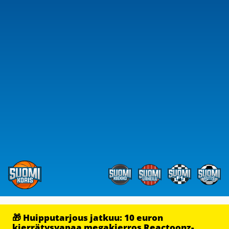
🎁 Huipputarjous jatkuu: 10 euron
kierrätysvapaa megakierros Reactoonz-