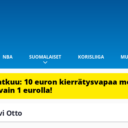
NBA
SUOMALAISET
KORISLIIGA
MU
jatkuu: 10 euron kierrätysvapaa m
vain 1 eurolla!
vi Otto