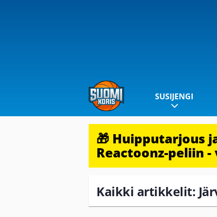
SUSIJENGI
🎁 Huipputarjous 
Reactoonz-peliin - 
Kaikki artikkelit: Jär