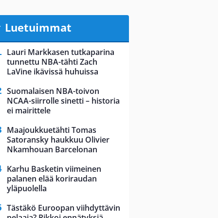
Luetuimmat
Lauri Markkasen tutkaparina
tunnettu NBA-tähti Zach
LaVine ikävissä huhuissa
Suomalaisen NBA-toivon
NCAA-siirrolle sinetti – historia
ei mairittele
Maajoukkuetähti Tomas
Satoransky haukkuu Olivier
Nkamhouan Barcelonan
Karhu Basketin viimeinen
palanen elää koriraudan
yläpuolella
Tästäkö Euroopan viihdyttävin
pelaaja? Rikkoi ennätyksiä