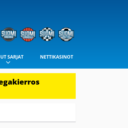
UT SARJAT
NETTIKASINOT
egakierros