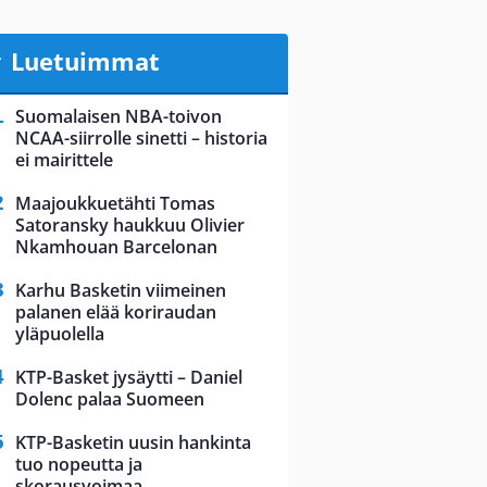
Luetuimmat
Suomalaisen NBA-toivon
NCAA-siirrolle sinetti – historia
ei mairittele
Maajoukkuetähti Tomas
Satoransky haukkuu Olivier
Nkamhouan Barcelonan
Karhu Basketin viimeinen
palanen elää koriraudan
yläpuolella
KTP-Basket jysäytti – Daniel
Dolenc palaa Suomeen
KTP-Basketin uusin hankinta
tuo nopeutta ja
skorausvoimaa