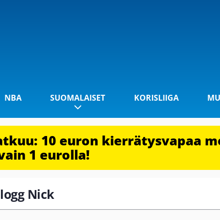
NBA
SUOMALAISET
KORISLIIGA
MU
jatkuu: 10 euron kierrätysvapaa m
vain 1 eurolla!
llogg Nick