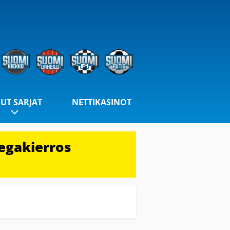
UT SARJAT
NETTIKASINOT
egakierros