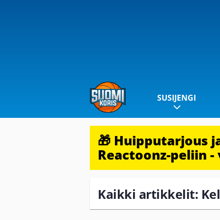
SUSIJENGI
🎁 Huipputarjous 
Reactoonz-peliin - 
Kaikki artikkelit: Ke