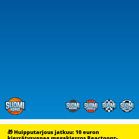
🎁 Huipputarjous jatkuu: 10 euron
kierrätysvapaa megakierros Reactoonz-