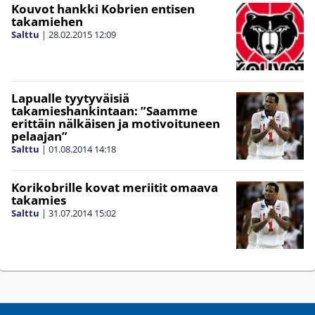
Kouvot hankki Kobrien entisen
takamiehen
Salttu
|
28.02.2015
12:09
Lapualle tyytyväisiä
takamieshankintaan: ”Saamme
erittäin nälkäisen ja motivoituneen
pelaajan”
Salttu
|
01.08.2014
14:18
Korikobrille kovat meriitit omaava
takamies
Salttu
|
31.07.2014
15:02