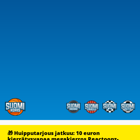
🎁 Huipputarjous jatkuu: 10 euron
kierrätysvapaa megakierros Reactoonz-