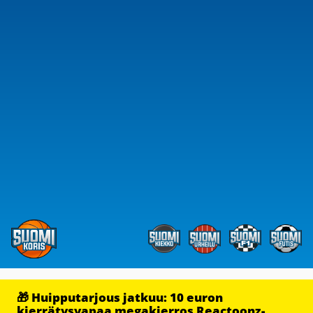
🎁 Huipputarjous jatkuu: 10 euron
kierrätysvapaa megakierros Reactoonz-