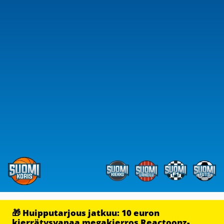
🎁 Huipputarjous jatkuu: 10 euron
kierrätysvapaa megakierros Reactoonz-