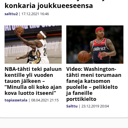
konkaria joukkueeseensa
salttu2
|
17.12.2021
16:46
NBA-tähti teki paluun
Video: Washington-
kentille yli vuoden
tähti meni torumaan
tauon jälkeen –
faneja katsomon
”Minulla oli koko ajan
puolelle – pelikielto
kova luotto itseeni”
ja faneille
porttikielto
topiassetala
|
08.04.2021
21:15
Salttu
|
23.12.2019
20:04