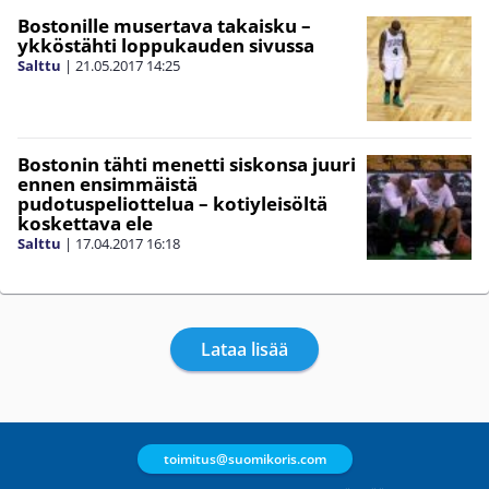
Bostonille musertava takaisku –
ykköstähti loppukauden sivussa
Salttu
|
21.05.2017
14:25
Bostonin tähti menetti siskonsa juuri
ennen ensimmäistä
pudotuspeliottelua – kotiyleisöltä
koskettava ele
Salttu
|
17.04.2017
16:18
Lataa lisää
toimitus@suomikoris.com