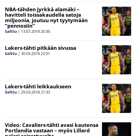
NBA-tähden jyrkkä alamäki –
havitteli toissakaudella satoja
miljoonia, joutuu nyt tyytymään
“pennosiin”
Salttu
|
13.07.2018
20:30
Lakers-tähti pitkään sivussa
Salttu
|
30.03.2018
22:51
Lakers-tähti leikkaukseen
Salttu
|
29.03.2018
21:33
Video: Cavaliers-tähti avasi kautensa
Portlandia vastaan – myös Lillard
palasi sairastuvalta