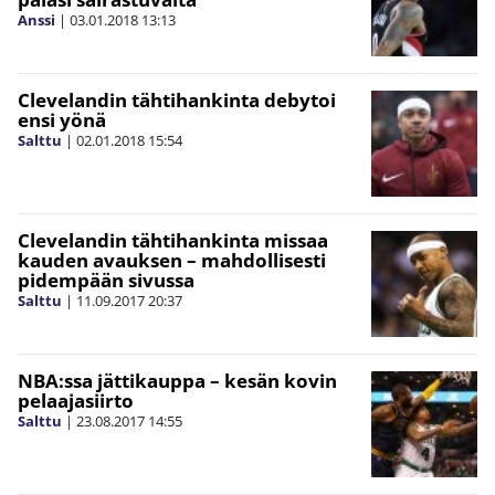
Anssi
|
03.01.2018
13:13
Clevelandin tähtihankinta debytoi
ensi yönä
Salttu
|
02.01.2018
15:54
Clevelandin tähtihankinta missaa
kauden avauksen – mahdollisesti
pidempään sivussa
Salttu
|
11.09.2017
20:37
NBA:ssa jättikauppa – kesän kovin
pelaajasiirto
Salttu
|
23.08.2017
14:55