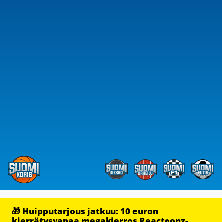
🎁 Huipputarjous jatkuu: 10 euron
kierrätysvapaa megakierros Reactoonz-