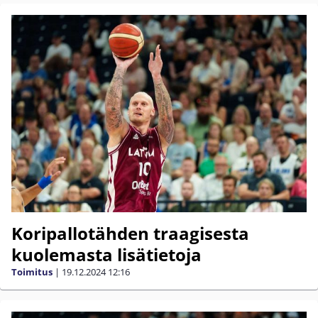
Koripallotähden traagisesta
kuolemasta lisätietoja
Toimitus
|
19.12.2024
12:16