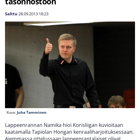
tasonnostoon
Salttu
28.09.2013
18:23
Kuva:
Juha Tamminen
Lappeenrannan Namika hioi Korisliigan kuvioitaan
kaatamalla Tapiolan Hongan kenraaliharjoituksessaan.
Aiemmassa ottelussaan lappeenrantalaiset olivat