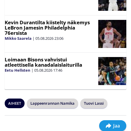
Kevin Durantilta kiistelty näkemys
LeBron Jamesin Philadelphia
76ersista
Mikko Saarela
|
05.08.2026
23:06
Loimaan Bisons vahvistui
atleettisella kanadalaislaiturilla
Eetu Hellsten
|
05.08.2026
17:46
AIHEET
Lappeenrannan Namika
Tuovi Lassi
Jaa