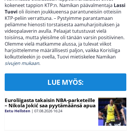
kokeneet tappion KTP:n. Namikan päävalmentaja
Lassi
Tuovi
oli iloinen joukkueensa parantuneisiin otteisiin
KTP-peliin verrattuna. – Pystyimme parantamaan
peliämme hienosti torstaisesta aamuharjoituksen ja
videopalaverin avulla. Pelaajat tutustuvat vielä
toisiinsa, mutta yleisilme oli tänään varsin positiivinen.
Olemme vielä matkamme alussa, ja tulevat viikot
harjoittelemme määrällisesti paljon, vaikka Korisliiga
kolkutteleekin jo ovella, Tuovi mietiskelee Namikan
sivujen mukaan
.
LUE MYÖS:
Euroliigasta takaisin NBA-parketeille
– Nikola Jokić saa pyytämäänsä apua
Eetu Hellsten
|
07.08.2026
16:24