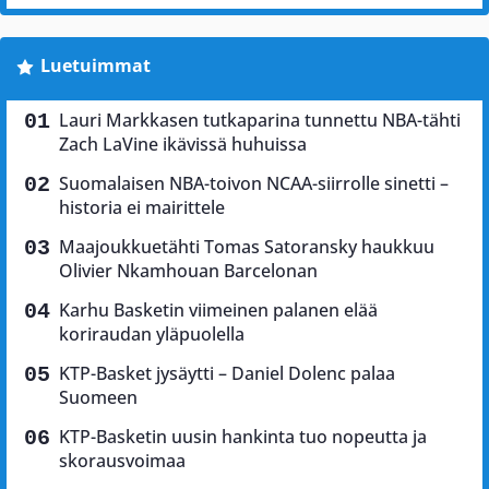
Luetuimmat
Lauri Markkasen tutkaparina tunnettu NBA-tähti
Zach LaVine ikävissä huhuissa
Suomalaisen NBA-toivon NCAA-siirrolle sinetti –
historia ei mairittele
Maajoukkuetähti Tomas Satoransky haukkuu
Olivier Nkamhouan Barcelonan
Karhu Basketin viimeinen palanen elää
koriraudan yläpuolella
KTP-Basket jysäytti – Daniel Dolenc palaa
Suomeen
KTP-Basketin uusin hankinta tuo nopeutta ja
skorausvoimaa