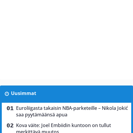
Uusimmat
Euroliigasta takaisin NBA-parketeille – Nikola Jokić
saa pyytämäänsä apua
Kova väite: Joel Embiidin kuntoon on tullut
merkittävä muutos