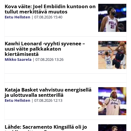
Kova väite: Joel Embiidin kuntoon on
tullut merkittävä muutos
Eetu Hellsten
|
07.08.2026
15:40
Kawhi Leonard -vyyhti syvenee –
uusi väite palkkakaton
kiertämisestä
Mikko Saarela
|
07.08.2026
13:26
Kataja Basket vahvistuu energisellä
ja ulottuvalla sentterillä
Eetu Hellsten
|
07.08.2026
12:13
Lähde: Sacramento Kingsillä oli jo