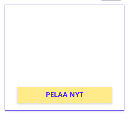
1€ = 10€ arvosta
ilmaiskierroksia ilman
kierrätystä!
Talleta 1€
Saat heti 50 ilmaiskierrosta Tuohi 1000 -
peliin (arvo 0,20€ per kierros)!
Ei kierrätysvaatimusta!
PELAA NYT