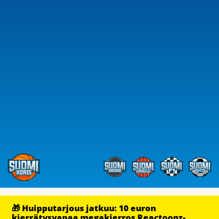
🎁 Huipputarjous jatkuu: 10 euron
kierrätysvapaa megakierros Reactoonz-