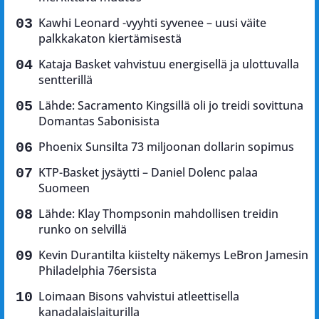
Kawhi Leonard -vyyhti syvenee – uusi väite
palkkakaton kiertämisestä
Kataja Basket vahvistuu energisellä ja ulottuvalla
sentterillä
Lähde: Sacramento Kingsillä oli jo treidi sovittuna
Domantas Sabonisista
Phoenix Sunsilta 73 miljoonan dollarin sopimus
KTP-Basket jysäytti – Daniel Dolenc palaa
Suomeen
Lähde: Klay Thompsonin mahdollisen treidin
runko on selvillä
Kevin Durantilta kiistelty näkemys LeBron Jamesin
Philadelphia 76ersista
Loimaan Bisons vahvistui atleettisella
kanadalaislaiturilla