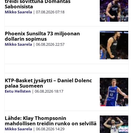
treidi sovittuna Domantas
Sabonisista
Mikko Saarela
|
07.08.2026
07:18
Phoenix Sunsilta 73 miljoonan
dollarin sopimus
Mikko Saarela
|
06.08.2026
22:57
KTP-Basket jysäytti – Daniel Dolenc
palaa Suomeen
Eetu Hellsten
|
06.08.2026
18:17
Lähde: Klay Thompsonin
mahdollisen treidin runko on selvillä
Mikko Saarela
|
06.08.2026
14:29