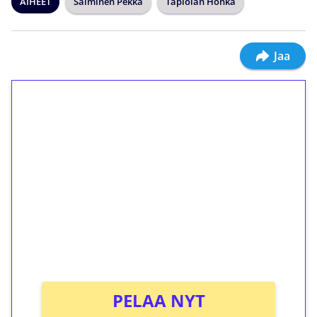
AIHEET
Salminen Pekka
Tapiolan Honka
Jaa
1€ = 10€ arvosta
ilmaiskierroksia ilman
kierrätystä!
Talleta 1€
Saat heti 50 ilmaiskierrosta Tuohi 1000 -
peliin (arvo 0,20€ per kierros)!
Ei kierrätysvaatimusta!
PELAA NYT