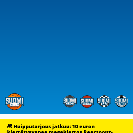
🎁 Huipputarjous jatkuu: 10 euron
kierrätysvapaa megakierros Reactoonz-