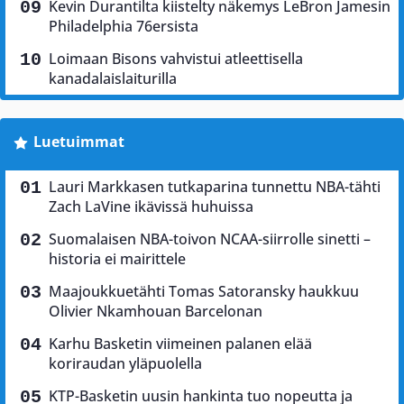
Kevin Durantilta kiistelty näkemys LeBron Jamesin
Philadelphia 76ersista
Loimaan Bisons vahvistui atleettisella
kanadalaislaiturilla
Luetuimmat
Lauri Markkasen tutkaparina tunnettu NBA-tähti
Zach LaVine ikävissä huhuissa
Suomalaisen NBA-toivon NCAA-siirrolle sinetti –
historia ei mairittele
Maajoukkuetähti Tomas Satoransky haukkuu
Olivier Nkamhouan Barcelonan
Karhu Basketin viimeinen palanen elää
koriraudan yläpuolella
KTP-Basketin uusin hankinta tuo nopeutta ja