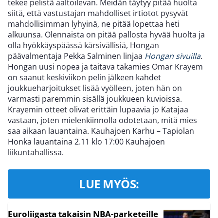
tekee pelistä aaltoilevan. Meidän täytyy pitää huolta
siitä, että vastustajan mahdolliset irtiotot pysyvät
mahdollisimman lyhyinä, ne pitää lopettaa heti
alkuunsa. Olennaista on pitää pallosta hyvää huolta ja
olla hyökkäyspäässä kärsivällisiä, Hongan
päävalmentaja Pekka Salminen linjaa
Hongan sivuilla
.
Hongan uusi nopea ja taitava takamies Omar Krayem
on saanut keskiviikon pelin jälkeen kahdet
joukkueharjoitukset lisää vyölleen, joten hän on
varmasti paremmin sisällä joukkueen kuvioissa.
Krayemin otteet olivat erittäin lupaavia jo Katajaa
vastaan, joten mielenkiinnolla odotetaan, mitä mies
saa aikaan lauantaina. Kauhajoen Karhu – Tapiolan
Honka lauantaina 2.11 klo 17:00 Kauhajoen
liikuntahallissa.
LUE MYÖS:
Euroliigasta takaisin NBA-parketeille