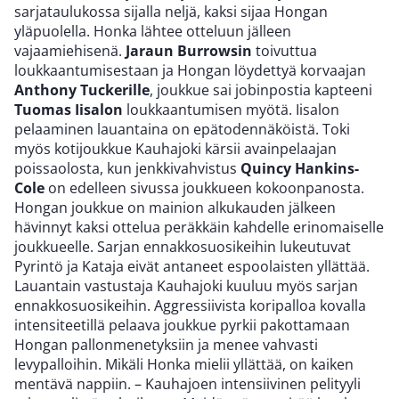
sarjataulukossa sijalla neljä, kaksi sijaa Hongan
yläpuolella. Honka lähtee otteluun jälleen
vajaamiehisenä.
Jaraun Burrowsin
toivuttua
loukkaantumisestaan ja Hongan löydettyä korvaajan
Anthony Tuckerille
, joukkue sai jobinpostia kapteeni
Tuomas Iisalon
loukkaantumisen myötä. Iisalon
pelaaminen lauantaina on epätodennäköistä. Toki
myös kotijoukkue Kauhajoki kärsii avainpelaajan
poissaolosta, kun jenkkivahvistus
Quincy Hankins-
Cole
on edelleen sivussa joukkueen kokoonpanosta.
Hongan joukkue on mainion alkukauden jälkeen
hävinnyt kaksi ottelua peräkkäin kahdelle erinomaiselle
joukkueelle. Sarjan ennakkosuosikeihin lukeutuvat
Pyrintö ja Kataja eivät antaneet espoolaisten yllättää.
Lauantain vastustaja Kauhajoki kuuluu myös sarjan
ennakkosuosikeihin. Aggressiivista koripalloa kovalla
intensiteetillä pelaava joukkue pyrkii pakottamaan
Hongan pallonmenetyksiin ja menee vahvasti
levypalloihin. Mikäli Honka mielii yllättää, on kaiken
mentävä nappiin. – Kauhajoen intensiivinen pelityyli