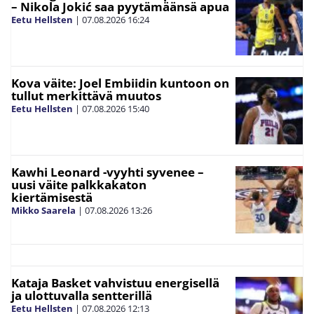
– Nikola Jokić saa pyytämäänsä apua
Eetu Hellsten
|
07.08.2026
16:24
Kova väite: Joel Embiidin kuntoon on
tullut merkittävä muutos
Eetu Hellsten
|
07.08.2026
15:40
Kawhi Leonard -vyyhti syvenee –
uusi väite palkkakaton
kiertämisestä
Mikko Saarela
|
07.08.2026
13:26
Kataja Basket vahvistuu energisellä
ja ulottuvalla sentterillä
Eetu Hellsten
|
07.08.2026
12:13