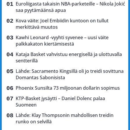
Euroliigasta takaisin NBA-parketeille – Nikola Jokić
saa pyytämäänsä apua
Kova väite: Joel Embiidin kuntoon on tullut
merkittävä muutos
Kawhi Leonard -vyyhti syvenee – uusi väite
palkkakaton kiertämisestä
Kataja Basket vahvistuu energisellä ja ulottuvalla
sentterillä
Lähde: Sacramento Kingsillä oli jo treidi sovittuna
Domantas Sabonisista
Phoenix Sunsilta 73 miljoonan dollarin sopimus
KTP-Basket jysäytti – Daniel Dolenc palaa
Suomeen
Lähde: Klay Thompsonin mahdollisen treidin
runko on selvillä