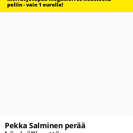
peliin - vain 1 eurolla!
Pekka Salminen perää